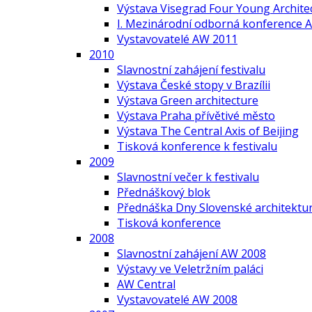
Výstava Visegrad Four Young Archite
I. Mezinárodní odborná konference A
Vystavovatelé AW 2011
2010
Slavnostní zahájení festivalu
Výstava České stopy v Brazílii
Výstava Green architecture
Výstava Praha přívětivé město
Výstava The Central Axis of Beijing
Tisková konference k festivalu
2009
Slavnostní večer k festivalu
Přednáškový blok
Přednáška Dny Slovenské architektur
Tisková konference
2008
Slavnostní zahájení AW 2008
Výstavy ve Veletržním paláci
AW Central
Vystavovatelé AW 2008