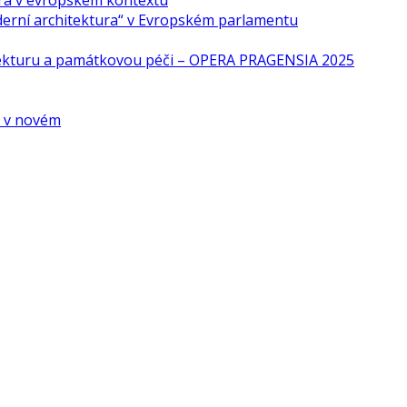
ra v evropském kontextu
derní architektura“ v Evropském parlamentu
tekturu a památkovou péči – OPERA PRAGENSIA 2025
é v novém