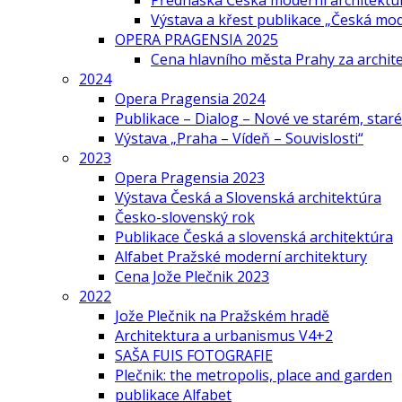
Přednáška Česká moderní architektu
Výstava a křest publikace „Česká mo
OPERA PRAGENSIA 2025
Cena hlavního města Prahy za archi
2024
Opera Pragensia 2024
Publikace – Dialog – Nové ve starém, star
Výstava „Praha – Vídeň – Souvislosti“
2023
Opera Pragensia 2023
Výstava Česká a Slovenská architektúra
Česko-slovenský rok
Publikace Česká a slovenská architektúra
Alfabet Pražské moderní architektury
Cena Jože Plečnik 2023
2022
Jože Plečnik na Pražském hradě
Architektura a urbanismus V4+2
SAŠA FUIS FOTOGRAFIE
Plečnik: the metropolis, place and garden
publikace Alfabet