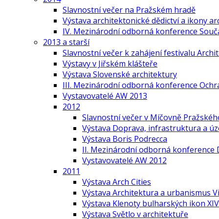
Slavnostní večer na Pražském hradě
Výstava architektonické dědictví a ikony ar
IV. Mezinárodní odborná konference Součas
2013 a starší
Slavnostní večer k zahájení festivalu Arch
Výstavy v Jiřském klášteře
Výstava Slovenské architektury
III. Mezinárodní odborná konference Ochr
Vystavovatelé AW 2013
2012
Slavnostní večer v Míčovně Pražskéh
Výstava Doprava, infrastruktura a ú
Výstava Boris Podrecca
II. Mezinárodní odborná konference 
Vystavovatelé AW 2012
2011
Výstava Arch Cities
Výstava Architektura a urbanismus V
Výstava Klenoty bulharských ikon XIV.
Výstava Světlo v architektuře