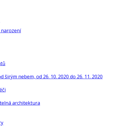
í narození
ntů
od širým nebem, od 26. 10. 2020 do 26. 11. 2020
éči
telná architektura
ry