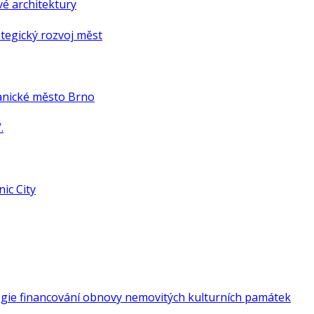
é architektury
tegický rozvoj měst
anické město Brno
.
ic City
gie financování obnovy nemovitých kulturních památek