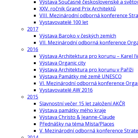
Výstava Současné československé a světov
XXV. ročník Grand Prix Architektů
VIII. Mezinárodní odborná konference Stra
Vystavovatelé 100 let
2017
Výstava Baroko v českých zemích
VII. Mezinárodní odborná konference Org
2016
Výstava Architektura pro korunu – Karel IV
Výstava Organic city
Výstava Architektura pro korunu v Paříži
Výstava Památky mé země UNESCO
VI. Mezinárodní odborná konference Organ
Vystavovatelé AW 2016
2015
Slavnostní večer 15 let založení AKČR
Výstava památky mého kraje
Výstava Christo & Jeanne-Claude
Přednášky na téma Místa/Places
V. Mezinárodní odborná konference Strate
2014