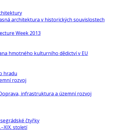
chitektury
ná architektura v historických souvislostech
itecture Week 2013
ana hmotného kulturního dědictví v EU
o hradu
zemní rozvoj
Doprava, infrastruktura a územní rozvoj
isegrádské čtyřky
–XIX. století