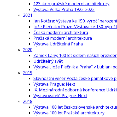
123 ikon pražské moderní architektury
Výstava Velká Praha 1922-2022
2021
Jan Kotěra: Výstava ke 150. výročí narození
Jože Plečnik v Praze: Výstava ke 150. výroč
Česká moderní architektura
Pražská moderní architektura
Výstava Udržitelná Praha
2020
Zámek Lány: 100 let sídlem našich prezide
Udržitelný svět
Výstava „Jože Plečnik a Praha“ v Lublani p
2019
Slavnostní večer Pocta české památkové p
Výstava Prague: Next
IX. Mezinárodní odborná konference Udrži
Vystavovatelé Prague: Next
2018
Výstava 100 let československé architektu
Výstava 100 let Pražské architektury