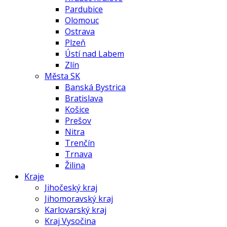
Pardubice
Olomouc
Ostrava
Plzeň
Ústí nad Labem
Zlín
Města SK
Banská Bystrica
Bratislava
Košice
Prešov
Nitra
Trenčín
Trnava
Žilina
Kraje
Jihočeský kraj
Jihomoravský kraj
Karlovarský kraj
Kraj Vysočina