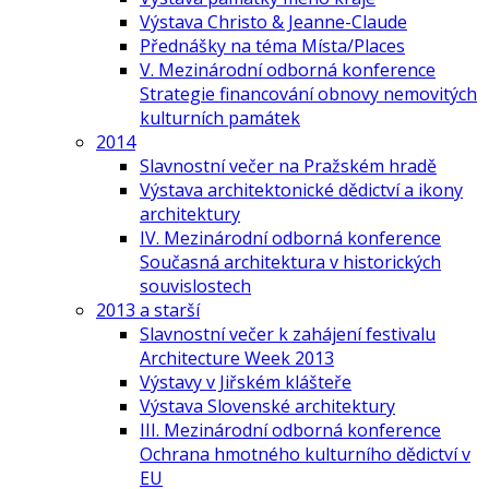
Výstava Christo & Jeanne-Claude
Přednášky na téma Místa/Places
V. Mezinárodní odborná konference
Strategie financování obnovy nemovitých
kulturních památek
2014
Slavnostní večer na Pražském hradě
Výstava architektonické dědictví a ikony
architektury
IV. Mezinárodní odborná konference
Současná architektura v historických
souvislostech
2013 a starší
Slavnostní večer k zahájení festivalu
Architecture Week 2013
Výstavy v Jiřském klášteře
Výstava Slovenské architektury
III. Mezinárodní odborná konference
Ochrana hmotného kulturního dědictví v
EU