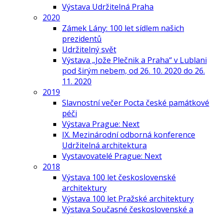
Výstava Udržitelná Praha
2020
Zámek Lány: 100 let sídlem našich
prezidentů
Udržitelný svět
Výstava „Jože Plečnik a Praha“ v Lublani
pod širým nebem, od 26. 10. 2020 do 26.
11. 2020
2019
Slavnostní večer Pocta české památkové
péči
Výstava Prague: Next
IX. Mezinárodní odborná konference
Udržitelná architektura
Vystavovatelé Prague: Next
2018
Výstava 100 let československé
architektury
Výstava 100 let Pražské architektury
Výstava Současné československé a