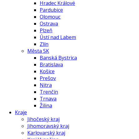
Hradec Králové
Pardubice
Olomouc
Ostrava
Plzeň
Ústí nad Labem
Zlín
Města SK
Banská Bystrica
Bratislava
Košice
Prešov
Nitra
Trenčín
Trnava
Žilina
Kraje
Jihočeský kraj
Jihomoravský kraj
Karlovarský kraj