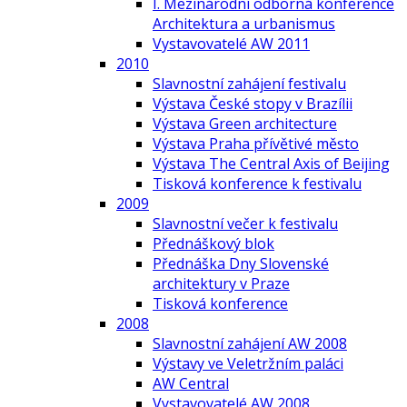
I. Mezinárodní odborná konference
Architektura a urbanismus
Vystavovatelé AW 2011
2010
Slavnostní zahájení festivalu
Výstava České stopy v Brazílii
Výstava Green architecture
Výstava Praha přívětivé město
Výstava The Central Axis of Beijing
Tisková konference k festivalu
2009
Slavnostní večer k festivalu
Přednáškový blok
Přednáška Dny Slovenské
architektury v Praze
Tisková konference
2008
Slavnostní zahájení AW 2008
Výstavy ve Veletržním paláci
AW Central
Vystavovatelé AW 2008