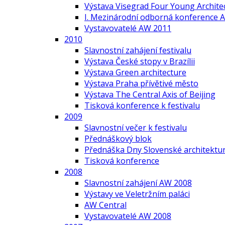
Výstava Visegrad Four Young Archite
I. Mezinárodní odborná konference A
Vystavovatelé AW 2011
2010
Slavnostní zahájení festivalu
Výstava České stopy v Brazílii
Výstava Green architecture
Výstava Praha přívětivé město
Výstava The Central Axis of Beijing
Tisková konference k festivalu
2009
Slavnostní večer k festivalu
Přednáškový blok
Přednáška Dny Slovenské architektur
Tisková konference
2008
Slavnostní zahájení AW 2008
Výstavy ve Veletržním paláci
AW Central
Vystavovatelé AW 2008