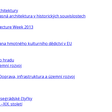
chitektury
ná architektura v historických souvislostech
itecture Week 2013
ana hmotného kulturního dědictví v EU
o hradu
zemní rozvoj
Doprava, infrastruktura a územní rozvoj
isegrádské čtyřky
–XIX. století