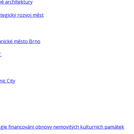
é architektury
tegický rozvoj měst
anické město Brno
.
ic City
gie financování obnovy nemovitých kulturních památek