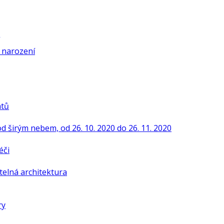
í narození
ntů
od širým nebem, od 26. 10. 2020 do 26. 11. 2020
éči
telná architektura
ry