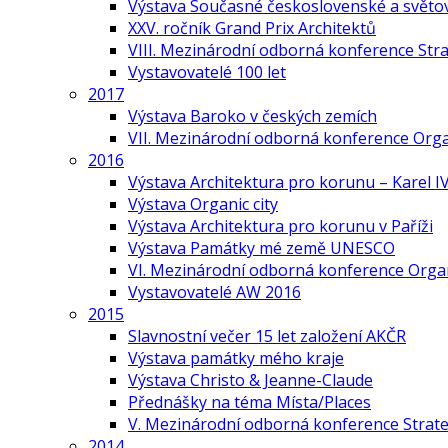
Výstava Současné československé a světov
XXV. ročník Grand Prix Architektů
VIII. Mezinárodní odborná konference Stra
Vystavovatelé 100 let
2017
Výstava Baroko v českých zemích
VII. Mezinárodní odborná konference Org
2016
Výstava Architektura pro korunu – Karel IV
Výstava Organic city
Výstava Architektura pro korunu v Paříži
Výstava Památky mé země UNESCO
VI. Mezinárodní odborná konference Organ
Vystavovatelé AW 2016
2015
Slavnostní večer 15 let založení AKČR
Výstava památky mého kraje
Výstava Christo & Jeanne-Claude
Přednášky na téma Místa/Places
V. Mezinárodní odborná konference Strate
2014