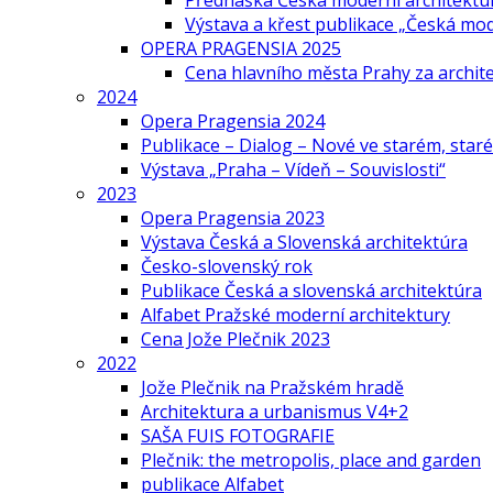
Přednáška Česká moderní architektu
Výstava a křest publikace „Česká mo
OPERA PRAGENSIA 2025
Cena hlavního města Prahy za archi
2024
Opera Pragensia 2024
Publikace – Dialog – Nové ve starém, star
Výstava „Praha – Vídeň – Souvislosti“
2023
Opera Pragensia 2023
Výstava Česká a Slovenská architektúra
Česko-slovenský rok
Publikace Česká a slovenská architektúra
Alfabet Pražské moderní architektury
Cena Jože Plečnik 2023
2022
Jože Plečnik na Pražském hradě
Architektura a urbanismus V4+2
SAŠA FUIS FOTOGRAFIE
Plečnik: the metropolis, place and garden
publikace Alfabet