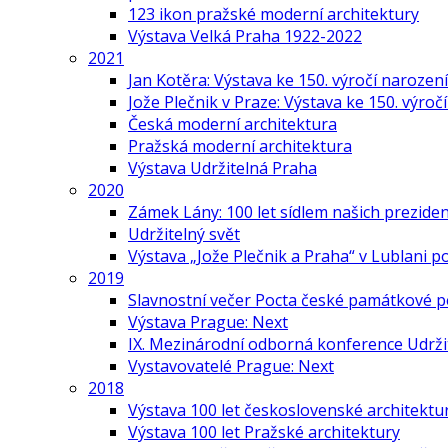
123 ikon pražské moderní architektury
Výstava Velká Praha 1922-2022
2021
Jan Kotěra: Výstava ke 150. výročí narození
Jože Plečnik v Praze: Výstava ke 150. výroč
Česká moderní architektura
Pražská moderní architektura
Výstava Udržitelná Praha
2020
Zámek Lány: 100 let sídlem našich prezide
Udržitelný svět
Výstava „Jože Plečnik a Praha“ v Lublani p
2019
Slavnostní večer Pocta české památkové p
Výstava Prague: Next
IX. Mezinárodní odborná konference Udrži
Vystavovatelé Prague: Next
2018
Výstava 100 let československé architektu
Výstava 100 let Pražské architektury