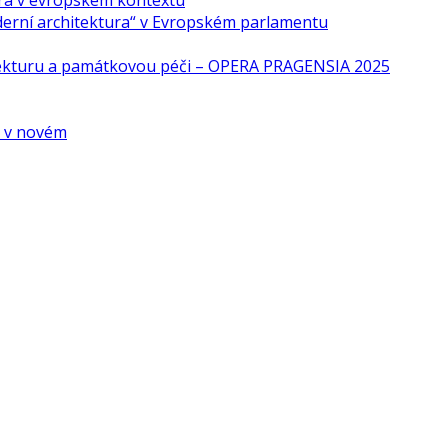
ra v evropském kontextu
derní architektura“ v Evropském parlamentu
tekturu a památkovou péči – OPERA PRAGENSIA 2025
é v novém