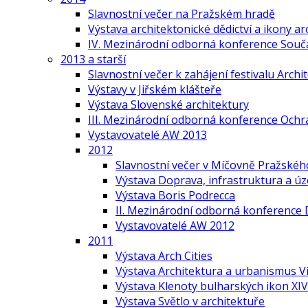
Slavnostní večer na Pražském hradě
Výstava architektonické dědictví a ikony ar
IV. Mezinárodní odborná konference Součas
2013 a starší
Slavnostní večer k zahájení festivalu Arch
Výstavy v Jiřském klášteře
Výstava Slovenské architektury
III. Mezinárodní odborná konference Ochr
Vystavovatelé AW 2013
2012
Slavnostní večer v Míčovně Pražskéh
Výstava Doprava, infrastruktura a ú
Výstava Boris Podrecca
II. Mezinárodní odborná konference 
Vystavovatelé AW 2012
2011
Výstava Arch Cities
Výstava Architektura a urbanismus V
Výstava Klenoty bulharských ikon XIV.
Výstava Světlo v architektuře