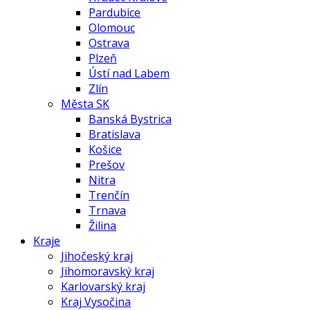
Pardubice
Olomouc
Ostrava
Plzeň
Ústí nad Labem
Zlín
Města SK
Banská Bystrica
Bratislava
Košice
Prešov
Nitra
Trenčín
Trnava
Žilina
Kraje
Jihočeský kraj
Jihomoravský kraj
Karlovarský kraj
Kraj Vysočina