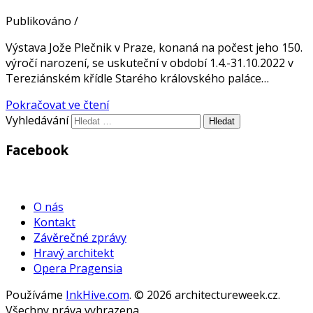
Publikováno
/
Výstava Jože Plečnik v Praze, konaná na počest jeho 150.
výročí narození, se uskuteční v období 1.4.-31.10.2022 v
Tereziánském křídle Starého královského paláce…
Pokračovat ve čtení
Vyhledávání
Facebook
WordPress
Gallery
O nás
Kontakt
Závěrečné zprávy
Hravý architekt
Opera Pragensia
Používáme
InkHive.com
.
© 2026 architectureweek.cz.
Všechny práva vyhrazena.