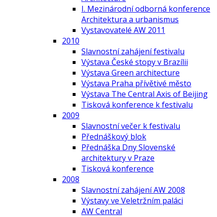
I. Mezinárodní odborná konference
Architektura a urbanismus
Vystavovatelé AW 2011
2010
Slavnostní zahájení festivalu
Výstava České stopy v Brazílii
Výstava Green architecture
Výstava Praha přívětivé město
Výstava The Central Axis of Beijing
Tisková konference k festivalu
2009
Slavnostní večer k festivalu
Přednáškový blok
Přednáška Dny Slovenské
architektury v Praze
Tisková konference
2008
Slavnostní zahájení AW 2008
Výstavy ve Veletržním paláci
AW Central