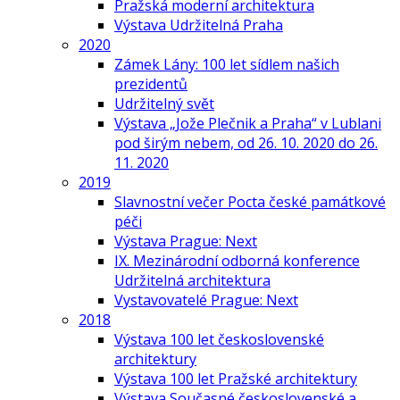
Pražská moderní architektura
Výstava Udržitelná Praha
2020
Zámek Lány: 100 let sídlem našich
prezidentů
Udržitelný svět
Výstava „Jože Plečnik a Praha“ v Lublani
pod širým nebem, od 26. 10. 2020 do 26.
11. 2020
2019
Slavnostní večer Pocta české památkové
péči
Výstava Prague: Next
IX. Mezinárodní odborná konference
Udržitelná architektura
Vystavovatelé Prague: Next
2018
Výstava 100 let československé
architektury
Výstava 100 let Pražské architektury
Výstava Současné československé a