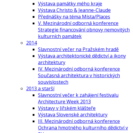
Výstava památky mého kraje
Výstava Christo & Jeanne-Claude
Přednášky na téma Místa/Places
V. Mezinárodní odborná konference
Strategie financování obnovy nemovitých
kulturních památek
2014
Slavnostní večer na Pražském hradě
Výstava architektonické dědictví a ikony
architektury
IV. Mezinárodní odborná konference
Současná architektura v historických
souvislostech
2013 a starší
Slavnostní večer k zahájení festivalu
Architecture Week 2013
Výstavy v Jiřském klášteře
Výstava Slovenské architektury
III. Mezinárodní odborná konference
Ochrana hmotného kulturního dědictví v