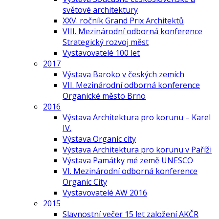
světové architektury
XXV. ročník Grand Prix Architektů
VIII. Mezinárodní odborná konference
Strategický rozvoj měst
Vystavovatelé 100 let
2017
Výstava Baroko v českých zemích
VII. Mezinárodní odborná konference
Organické město Brno
2016
Výstava Architektura pro korunu – Karel
IV.
Výstava Organic city
Výstava Architektura pro korunu v Paříži
Výstava Památky mé země UNESCO
VI. Mezinárodní odborná konference
Organic City
Vystavovatelé AW 2016
2015
Slavnostní večer 15 let založení AKČR