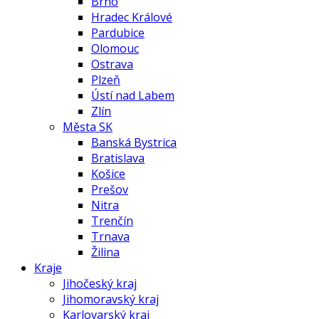
Brno
Hradec Králové
Pardubice
Olomouc
Ostrava
Plzeň
Ústí nad Labem
Zlín
Města SK
Banská Bystrica
Bratislava
Košice
Prešov
Nitra
Trenčín
Trnava
Žilina
Kraje
Jihočeský kraj
Jihomoravský kraj
Karlovarský kraj