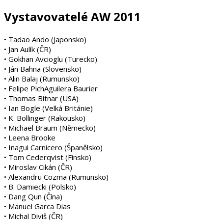
Vystavovatelé AW 2011
• Tadao Ando (Japonsko)
• Jan Aulík (ČR)
• Gokhan Avcioglu (Turecko)
• Ján Bahna (Slovensko)
• Alin Balaj (Rumunsko)
• Felipe PichAguilera Baurier
• Thomas Bitnar (USA)
• Ian Bogle (Velká Británie)
• K. Bollinger (Rakousko)
• Michael Braum (Německo)
• Leena Brooke
• Inagui Carnicero (Španělsko)
• Tom Cederqvist (Finsko)
• Miroslav Cikán (ČR)
• Alexandru Cozma (Rumunsko)
• B. Damiecki (Polsko)
• Dang Qun (Čína)
• Manuel Garca Dias
• Michal Diviš (ČR)