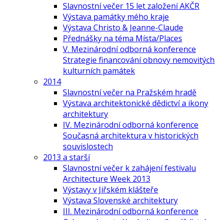
Slavnostní večer 15 let založení AKČR
Výstava památky mého kraje
Výstava Christo & Jeanne-Claude
Přednášky na téma Místa/Places
V. Mezinárodní odborná konference
Strategie financování obnovy nemovitých
kulturních památek
2014
Slavnostní večer na Pražském hradě
Výstava architektonické dědictví a ikony
architektury
IV. Mezinárodní odborná konference
Současná architektura v historických
souvislostech
2013 a starší
Slavnostní večer k zahájení festivalu
Architecture Week 2013
Výstavy v Jiřském klášteře
Výstava Slovenské architektury
III. Mezinárodní odborná konference