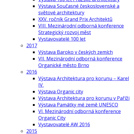
Výstava Současné československé a
světové architektury
XXV. ročník Grand Prix Architektů
VIII. Mezinárodní odborná konference
Strategický rozvoj měst
Vystavovatelé 100 let
2017
Výstava Baroko v českých zemích
VII. Mezinárodní odborná konference
Organické město Brno
2016
Výstava Architektura pro korunu – Karel
IV.
Výstava Organic city
Výstava Architektura pro korunu v Paříži
Výstava Památky mé země UNESCO
VI. Mezinárodní odborná konference
Organic City
Vystavovatelé AW 2016
2015