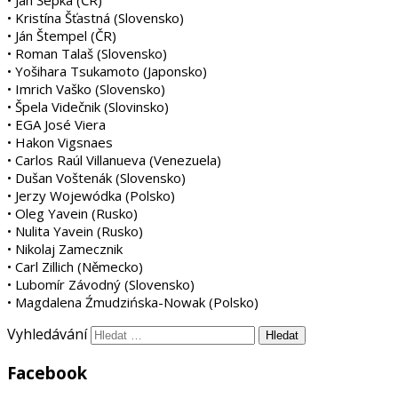
• Kristína Šťastná (Slovensko)
• Ján Štempel (ČR)
• Roman Talaš (Slovensko)
• Yošihara Tsukamoto (Japonsko)
• Imrich Vaško (Slovensko)
• Špela Videčnik (Slovinsko)
• EGA José Viera
• Hakon Vigsnaes
• Carlos Raúl Villanueva (Venezuela)
• Dušan Voštenák (Slovensko)
• Jerzy Wojewódka (Polsko)
• Oleg Yavein (Rusko)
• Nulita Yavein (Rusko)
• Nikolaj Zamecznik
• Carl Zillich (Německo)
• Lubomír Závodný (Slovensko)
• Magdalena Źmudzińska-Nowak (Polsko)
Vyhledávání
Facebook