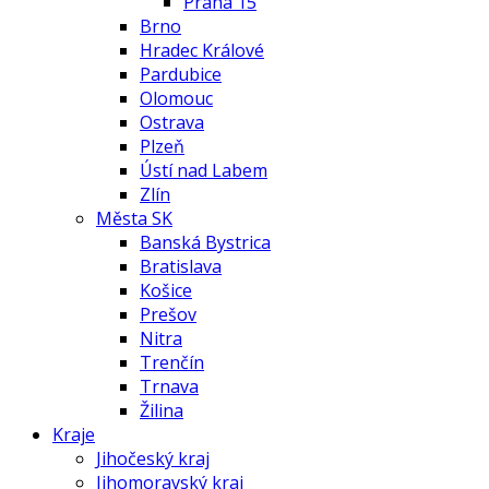
Praha 15
Brno
Hradec Králové
Pardubice
Olomouc
Ostrava
Plzeň
Ústí nad Labem
Zlín
Města SK
Banská Bystrica
Bratislava
Košice
Prešov
Nitra
Trenčín
Trnava
Žilina
Kraje
Jihočeský kraj
Jihomoravský kraj