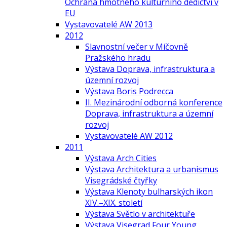
Ochrana hmotného kulturního dědictví v
EU
Vystavovatelé AW 2013
2012
Slavnostní večer v Míčovně
Pražského hradu
Výstava Doprava, infrastruktura a
územní rozvoj
Výstava Boris Podrecca
II. Mezinárodní odborná konference
Doprava, infrastruktura a územní
rozvoj
Vystavovatelé AW 2012
2011
Výstava Arch Cities
Výstava Architektura a urbanismus
Visegrádské čtyřky
Výstava Klenoty bulharských ikon
XIV.–XIX. století
Výstava Světlo v architektuře
Výstava Visegrad Four Young