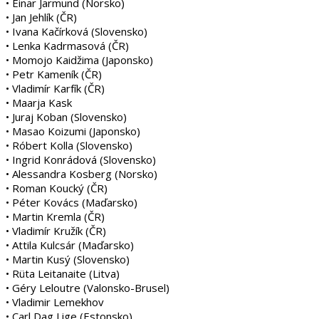
• Einar Jarmund (Norsko)
• Jan Jehlík (ČR)
• Ivana Kačírková (Slovensko)
• Lenka Kadrmasová (ČR)
• Momojo Kaidžima (Japonsko)
• Petr Kameník (ČR)
• Vladimír Karfík (ČR)
• Maarja Kask
• Juraj Koban (Slovensko)
• Masao Koizumi (Japonsko)
• Róbert Kolla (Slovensko)
• Ingrid Konrádová (Slovensko)
• Alessandra Kosberg (Norsko)
• Roman Koucký (ČR)
• Péter Kovács (Maďarsko)
• Martin Kremla (ČR)
• Vladimír Kružík (ČR)
• Attila Kulcsár (Maďarsko)
• Martin Kusý (Slovensko)
• Rüta Leitanaite (Litva)
• Géry Leloutre (Valonsko-Brusel)
• Vladimir Lemekhov
• Carl Dag Lige (Estonsko)