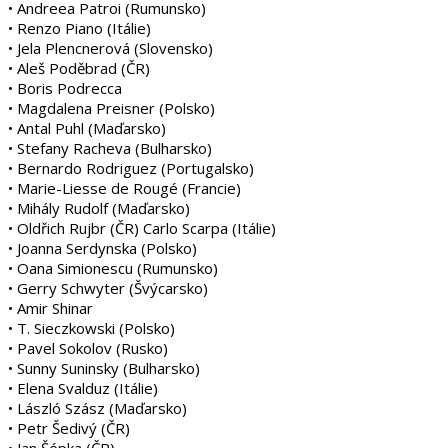
• Andreea Patroi (Rumunsko)
• Renzo Piano (Itálie)
• Jela Plencnerová (Slovensko)
• Aleš Poděbrad (ČR)
• Boris Podrecca
• Magdalena Preisner (Polsko)
• Antal Puhl (Maďarsko)
• Stefany Racheva (Bulharsko)
• Bernardo Rodriguez (Portugalsko)
• Marie-Liesse de Rougé (Francie)
• Mihály Rudolf (Maďarsko)
• Oldřich Rujbr (ČR) Carlo Scarpa (Itálie)
• Joanna Serdynska (Polsko)
• Oana Simionescu (Rumunsko)
• Gerry Schwyter (Švýcarsko)
• Amir Shinar
• T. Sieczkowski (Polsko)
• Pavel Sokolov (Rusko)
• Sunny Suninsky (Bulharsko)
• Elena Svalduz (Itálie)
• László Szász (Maďarsko)
• Petr Šedivý (ČR)
• Jan Šépka (ČR)