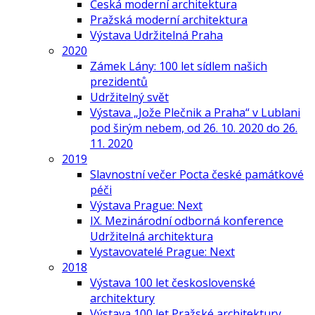
Česká moderní architektura
Pražská moderní architektura
Výstava Udržitelná Praha
2020
Zámek Lány: 100 let sídlem našich
prezidentů
Udržitelný svět
Výstava „Jože Plečnik a Praha“ v Lublani
pod širým nebem, od 26. 10. 2020 do 26.
11. 2020
2019
Slavnostní večer Pocta české památkové
péči
Výstava Prague: Next
IX. Mezinárodní odborná konference
Udržitelná architektura
Vystavovatelé Prague: Next
2018
Výstava 100 let československé
architektury
Výstava 100 let Pražské architektury