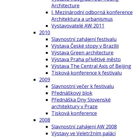
Architecture
I. Mezinárodní odborná konference
Architektura a urbanismus
Vystavovatelé AW 2011
2010
Slavnostní zahájení festivalu
Výstava České stopy v Brazílii
Výstava Green architecture
Výstava Praha přívětivé město
Výstava The Central Axis of Beijing
Tisková konference k festivalu
2009
Slavnostní večer k festivalu
Přednáškový blok
Přednáška Dny Slovenské
architektury v Praze
Tisková konference
2008
Slavnostní zahájení AW 2008
Výstavy ve Veletržním paláci