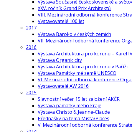
Výstava Současné československé a světov
XXV. ročník Grand Prix Architektů
VIII. Mezinárodní odborná konference Stra
Vystavovatelé 100 let
2017
Výstava Baroko v českých zemích
VII. Mezinárodní odborná konference Org
2016
Výstava Architektura pro korunu – Karel IV
Výstava Organic city
Výstava Architektura pro korunu v Paříži
Výstava Památky mé země UNESCO
VI. Mezinárodní odborná konference Organ
Vystavovatelé AW 2016
2015
Slavnostní večer 15 let založení AKČR
Výstava památky mého kraje
Výstava Christo & Jeanne-Claude
Přednášky na téma Místa/Places
V. Mezinárodní odborná konference Strate
2014