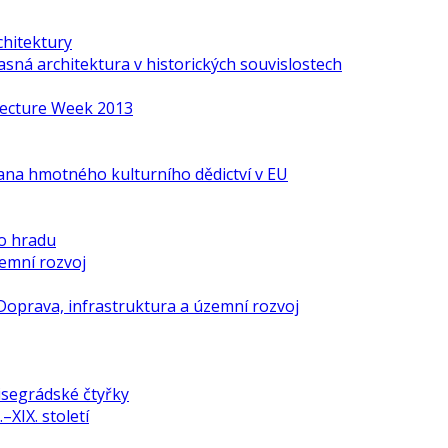
chitektury
ná architektura v historických souvislostech
itecture Week 2013
ana hmotného kulturního dědictví v EU
o hradu
zemní rozvoj
Doprava, infrastruktura a územní rozvoj
isegrádské čtyřky
–XIX. století