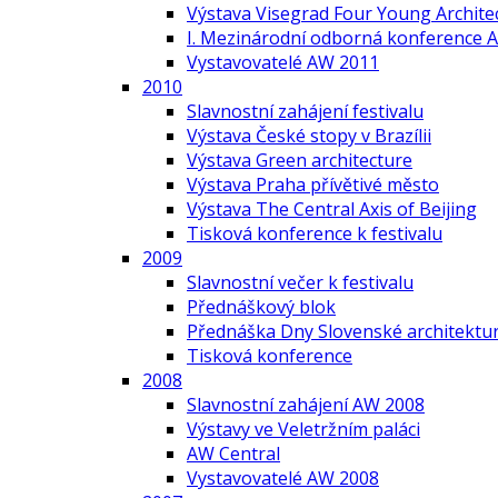
Výstava Visegrad Four Young Archite
I. Mezinárodní odborná konference A
Vystavovatelé AW 2011
2010
Slavnostní zahájení festivalu
Výstava České stopy v Brazílii
Výstava Green architecture
Výstava Praha přívětivé město
Výstava The Central Axis of Beijing
Tisková konference k festivalu
2009
Slavnostní večer k festivalu
Přednáškový blok
Přednáška Dny Slovenské architektur
Tisková konference
2008
Slavnostní zahájení AW 2008
Výstavy ve Veletržním paláci
AW Central
Vystavovatelé AW 2008