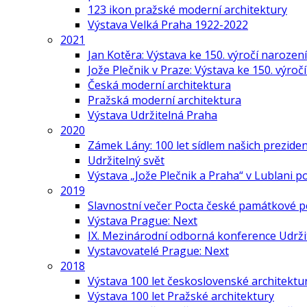
123 ikon pražské moderní architektury
Výstava Velká Praha 1922-2022
2021
Jan Kotěra: Výstava ke 150. výročí narození
Jože Plečnik v Praze: Výstava ke 150. výroč
Česká moderní architektura
Pražská moderní architektura
Výstava Udržitelná Praha
2020
Zámek Lány: 100 let sídlem našich prezide
Udržitelný svět
Výstava „Jože Plečnik a Praha“ v Lublani p
2019
Slavnostní večer Pocta české památkové p
Výstava Prague: Next
IX. Mezinárodní odborná konference Udrži
Vystavovatelé Prague: Next
2018
Výstava 100 let československé architektu
Výstava 100 let Pražské architektury