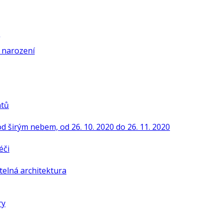
í narození
ntů
od širým nebem, od 26. 10. 2020 do 26. 11. 2020
éči
telná architektura
ry