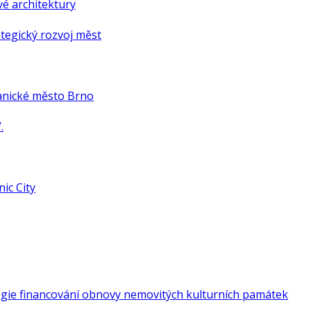
é architektury
tegický rozvoj měst
anické město Brno
.
ic City
gie financování obnovy nemovitých kulturních památek