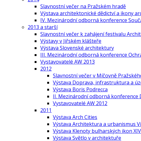
Slavnostní večer na Pražském hradě
Výstava architektonické dědictví a ikony ar
IV. Mezinárodní odborná konference Součas
2013 a starší
Slavnostní večer k zahájení festivalu Arch
Výstavy v Jiřském klášteře
Výstava Slovenské architektury
III. Mezinárodní odborná konference Ochr
Vystavovatelé AW 2013
2012
Slavnostní večer v Míčovně Pražskéh
Výstava Doprava, infrastruktura a ú
Výstava Boris Podrecca
II. Mezinárodní odborná konference 
Vystavovatelé AW 2012
2011
Výstava Arch Cities
Výstava Architektura a urbanismus V
Výstava Klenoty bulharských ikon XIV.
Výstava Světlo v architektuře