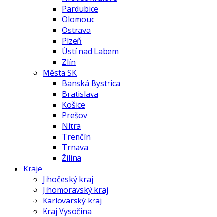
Pardubice
Olomouc
Ostrava
Plzeň
Ústí nad Labem
Zlín
Města SK
Banská Bystrica
Bratislava
Košice
Prešov
Nitra
Trenčín
Trnava
Žilina
Kraje
Jihočeský kraj
Jihomoravský kraj
Karlovarský kraj
Kraj Vysočina