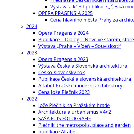
Přednáška Česká moderní architektu
Výstava a křest publikace „Česká mo
OPERA PRAGENSIA 2025
Cena hlavního města Prahy za archi
2024
Opera Pragensia 2024
Publikace – Dialog – Nové ve starém, star
Výstava „Praha – Vídeň – Souvislosti“
2023
Opera Pragensia 2023
Výstava Česká a Slovenská architektúra
Česko-slovenský rok
Publikace Česká a slovenská architektúra
Alfabet Pražské moderní architektury
Cena Jože Plečnik 2023
2022
Jože Plečnik na Pražském hradě
Architektura a urbanismus V4+2
SAŠA FUIS FOTOGRAFIE
Plečnik: the metropolis, place and garden
publikace Alfabet