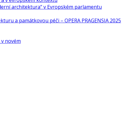
ra v evropském kontextu
derní architektura“ v Evropském parlamentu
tekturu a památkovou péči – OPERA PRAGENSIA 2025
é v novém