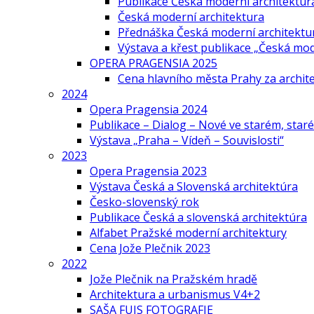
Publikace Česká moderní architektur
Česká moderní architektura
Přednáška Česká moderní architektu
Výstava a křest publikace „Česká mo
OPERA PRAGENSIA 2025
Cena hlavního města Prahy za archi
2024
Opera Pragensia 2024
Publikace – Dialog – Nové ve starém, star
Výstava „Praha – Vídeň – Souvislosti“
2023
Opera Pragensia 2023
Výstava Česká a Slovenská architektúra
Česko-slovenský rok
Publikace Česká a slovenská architektúra
Alfabet Pražské moderní architektury
Cena Jože Plečnik 2023
2022
Jože Plečnik na Pražském hradě
Architektura a urbanismus V4+2
SAŠA FUIS FOTOGRAFIE