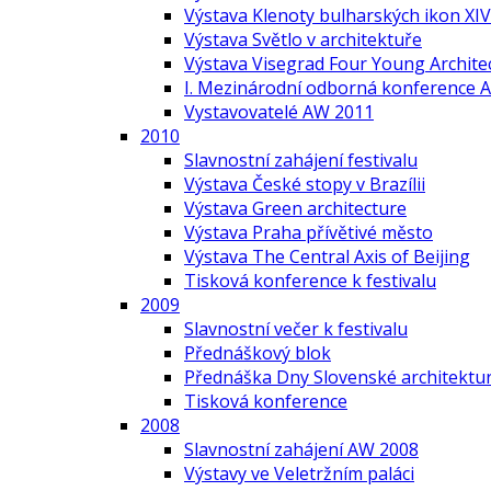
Výstava Klenoty bulharských ikon XIV.
Výstava Světlo v architektuře
Výstava Visegrad Four Young Archite
I. Mezinárodní odborná konference A
Vystavovatelé AW 2011
2010
Slavnostní zahájení festivalu
Výstava České stopy v Brazílii
Výstava Green architecture
Výstava Praha přívětivé město
Výstava The Central Axis of Beijing
Tisková konference k festivalu
2009
Slavnostní večer k festivalu
Přednáškový blok
Přednáška Dny Slovenské architektur
Tisková konference
2008
Slavnostní zahájení AW 2008
Výstavy ve Veletržním paláci