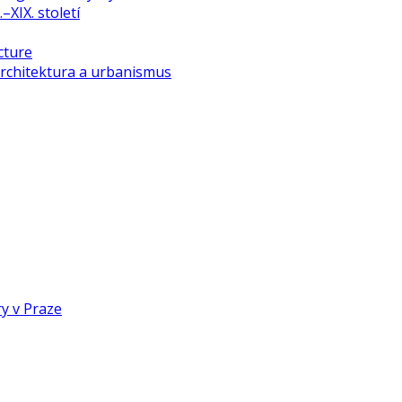
–XIX. století
cture
rchitektura a urbanismus
y v Praze