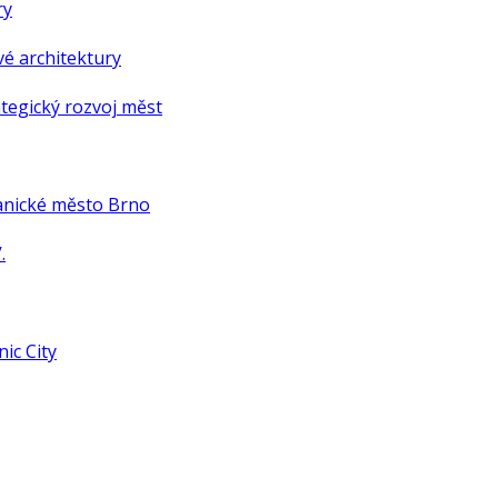
ry
é architektury
tegický rozvoj měst
anické město Brno
.
ic City