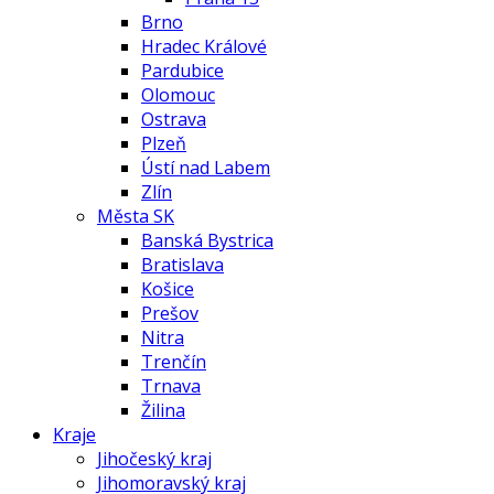
Brno
Hradec Králové
Pardubice
Olomouc
Ostrava
Plzeň
Ústí nad Labem
Zlín
Města SK
Banská Bystrica
Bratislava
Košice
Prešov
Nitra
Trenčín
Trnava
Žilina
Kraje
Jihočeský kraj
Jihomoravský kraj