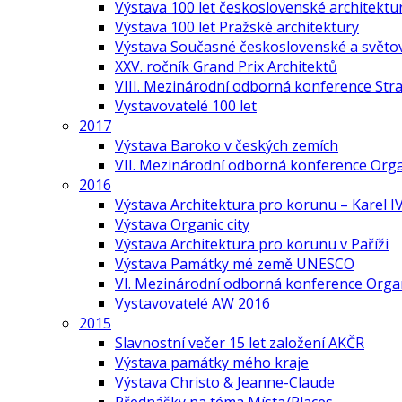
Výstava 100 let československé architektu
Výstava 100 let Pražské architektury
Výstava Současné československé a světov
XXV. ročník Grand Prix Architektů
VIII. Mezinárodní odborná konference Stra
Vystavovatelé 100 let
2017
Výstava Baroko v českých zemích
VII. Mezinárodní odborná konference Org
2016
Výstava Architektura pro korunu – Karel IV
Výstava Organic city
Výstava Architektura pro korunu v Paříži
Výstava Památky mé země UNESCO
VI. Mezinárodní odborná konference Organ
Vystavovatelé AW 2016
2015
Slavnostní večer 15 let založení AKČR
Výstava památky mého kraje
Výstava Christo & Jeanne-Claude
Přednášky na téma Místa/Places