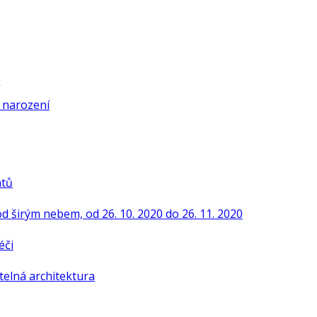
í narození
ntů
od širým nebem, od 26. 10. 2020 do 26. 11. 2020
éči
telná architektura