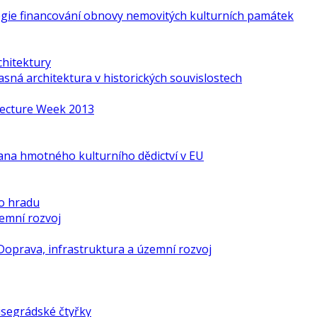
gie financování obnovy nemovitých kulturních památek
chitektury
ná architektura v historických souvislostech
itecture Week 2013
ana hmotného kulturního dědictví v EU
o hradu
zemní rozvoj
Doprava, infrastruktura a územní rozvoj
isegrádské čtyřky