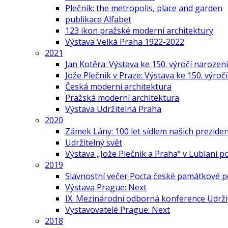
Plečnik: the metropolis, place and garden
publikace Alfabet
123 ikon pražské moderní architektury
Výstava Velká Praha 1922-2022
2021
Jan Kotěra: Výstava ke 150. výročí narození
Jože Plečnik v Praze: Výstava ke 150. výroč
Česká moderní architektura
Pražská moderní architektura
Výstava Udržitelná Praha
2020
Zámek Lány: 100 let sídlem našich prezide
Udržitelný svět
Výstava „Jože Plečnik a Praha“ v Lublani p
2019
Slavnostní večer Pocta české památkové p
Výstava Prague: Next
IX. Mezinárodní odborná konference Udrži
Vystavovatelé Prague: Next
2018