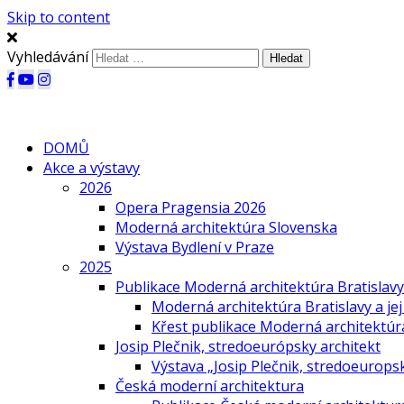
Skip to content
Vyhledávání
DOMŮ
Akce a výstavy
2026
Opera Pragensia 2026
Moderná architektúra Slovenska
Výstava Bydlení v Praze
2025
Publikace Moderná architektúra Bratislavy 
Moderná architektúra Bratislavy a jej
Křest publikace Moderná architektúra 
Josip Plečnik, stredoeurópsky architekt
Výstava „Josip Plečnik, stredoeuropsk
Česká moderní architektura