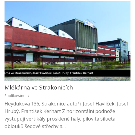
Mlékárna ve Strakonicích
Publikováno
/
Heydukova 136, Strakonice autoři: Josef Havlíček, Josef
Hrubý, František Kerhart Z horizontální podnože
vystupují vertikály prosklené haly, pilovitá silueta
oblouků šedové střechy a…