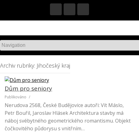
S
k
i
p
t
o
c
o
n
Archiv rubriky: Jihočeský kraj
t
e
n
Dům pro seniory
t
Publikováno
/
Nerudova 2568, České Budějovice autoři: Vít Máslo,
Petr Bouřil, Jaroslav Hlásek Architektura stavby má
náboj svébytného geometrického romantismu. Objekt
čočkovitého půdorysu s vnitřním…