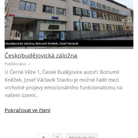
Českobudějovická záložna
Publikováno
/
U Černé Věže 1, České Budějovice autoři: Bohumil
Kněžek, Josef Václavík Stavbu je možné řadit mezi
vrcholné projevy emocionálního funkcionalismu na
našem území…
Pokračovat ve čtení
N