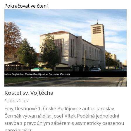
Pokračovat ve čtení
Kostel sv. Vojtěcha
Publikováno
/
Emy Destinové 1, České Budějovice autor: Jaroslav
Čermák výtvarná díla: Josef Vítek Podélná jednolodní
stavba s pravoúhlým záběrem s asymetricky osazenou
nárožní věží…