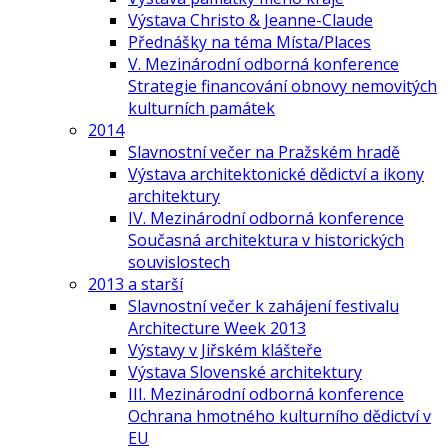
Výstava Christo & Jeanne-Claude
Přednášky na téma Místa/Places
V. Mezinárodní odborná konference
Strategie financování obnovy nemovitých
kulturních památek
2014
Slavnostní večer na Pražském hradě
Výstava architektonické dědictví a ikony
architektury
IV. Mezinárodní odborná konference
Současná architektura v historických
souvislostech
2013 a starší
Slavnostní večer k zahájení festivalu
Architecture Week 2013
Výstavy v Jiřském klášteře
Výstava Slovenské architektury
III. Mezinárodní odborná konference
Ochrana hmotného kulturního dědictví v
EU