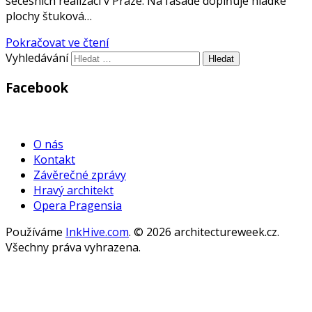
secesních realizací v Praze. Na fasádě doplňuje hladké
plochy štuková…
Pokračovat ve čtení
Vyhledávání
Facebook
WordPress
Gallery
O nás
Kontakt
Závěrečné zprávy
Hravý architekt
Opera Pragensia
Používáme
InkHive.com
.
© 2026 architectureweek.cz.
Všechny práva vyhrazena.