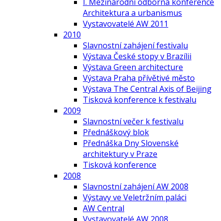
I. Mezinárodní odborná konference
Architektura a urbanismus
Vystavovatelé AW 2011
2010
Slavnostní zahájení festivalu
Výstava České stopy v Brazílii
Výstava Green architecture
Výstava Praha přívětivé město
Výstava The Central Axis of Beijing
Tisková konference k festivalu
2009
Slavnostní večer k festivalu
Přednáškový blok
Přednáška Dny Slovenské
architektury v Praze
Tisková konference
2008
Slavnostní zahájení AW 2008
Výstavy ve Veletržním paláci
AW Central
Vystavovatelé AW 2008