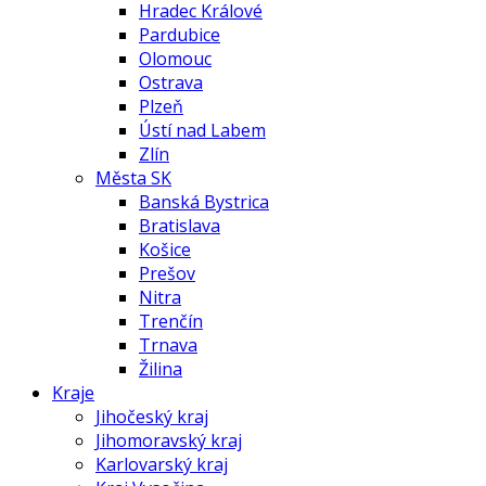
Hradec Králové
Pardubice
Olomouc
Ostrava
Plzeň
Ústí nad Labem
Zlín
Města SK
Banská Bystrica
Bratislava
Košice
Prešov
Nitra
Trenčín
Trnava
Žilina
Kraje
Jihočeský kraj
Jihomoravský kraj
Karlovarský kraj