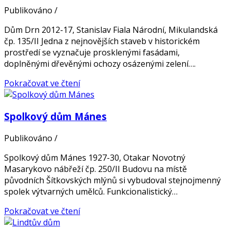
Publikováno
/
Dům Drn 2012-17, Stanislav Fiala Národní, Mikulandská
čp. 135/II Jedna z nejnovějších staveb v historickém
prostředí se vyznačuje prosklenými fasádami,
doplněnými dřevěnými ochozy osázenými zelení….
Pokračovat ve čtení
Spolkový dům Mánes
Publikováno
/
Spolkový dům Mánes 1927-30, Otakar Novotný
Masarykovo nábřeží čp. 250/II Budovu na místě
původních Šítkovských mlýnů si vybudoval stejnojmenný
spolek výtvarných umělců. Funkcionalistický…
Pokračovat ve čtení