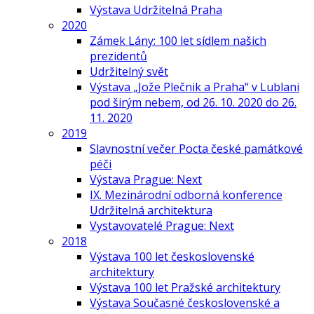
Výstava Udržitelná Praha
2020
Zámek Lány: 100 let sídlem našich
prezidentů
Udržitelný svět
Výstava „Jože Plečnik a Praha“ v Lublani
pod širým nebem, od 26. 10. 2020 do 26.
11. 2020
2019
Slavnostní večer Pocta české památkové
péči
Výstava Prague: Next
IX. Mezinárodní odborná konference
Udržitelná architektura
Vystavovatelé Prague: Next
2018
Výstava 100 let československé
architektury
Výstava 100 let Pražské architektury
Výstava Současné československé a