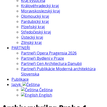
Kraj Vysočina
Královéhradecký kraj
Moravskoslezský kraj
Olomoucký kraj
Pardubický kraj
Plzeňský kraj
Středočeský kraj
Ústecký kraj
Zlínský kraj
PARTNEŘI
Partneři Opera Pragensia 2026
Partneři Bydlení v Praze
Partneři Cen Architectura Danubii
Partneři Publikácie Moderná architektúra
Slovenska
Publikace
Jazyk:
Čeština
English