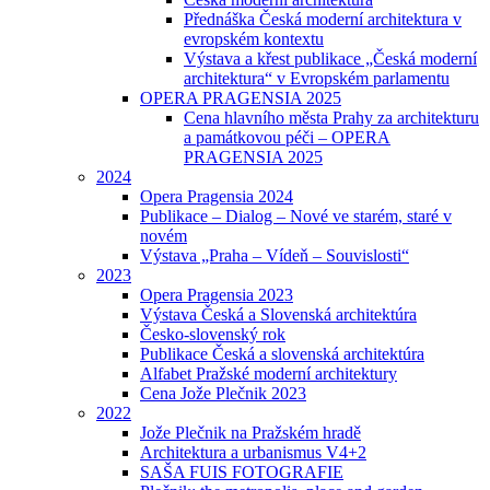
Přednáška Česká moderní architektura v
evropském kontextu
Výstava a křest publikace „Česká moderní
architektura“ v Evropském parlamentu
OPERA PRAGENSIA 2025
Cena hlavního města Prahy za architekturu
a památkovou péči – OPERA
PRAGENSIA 2025
2024
Opera Pragensia 2024
Publikace – Dialog – Nové ve starém, staré v
novém
Výstava „Praha – Vídeň – Souvislosti“
2023
Opera Pragensia 2023
Výstava Česká a Slovenská architektúra
Česko-slovenský rok
Publikace Česká a slovenská architektúra
Alfabet Pražské moderní architektury
Cena Jože Plečnik 2023
2022
Jože Plečnik na Pražském hradě
Architektura a urbanismus V4+2
SAŠA FUIS FOTOGRAFIE