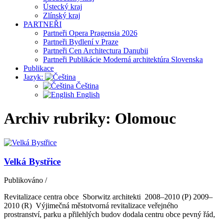
Ústecký kraj
Zlínský kraj
PARTNEŘI
Partneři Opera Pragensia 2026
Partneři Bydlení v Praze
Partneři Cen Architectura Danubii
Partneři Publikácie Moderná architektúra Slovenska
Publikace
Jazyk:
Čeština
English
Archiv rubriky: Olomouc
Velká Bystřice
Publikováno
/
Revitalizace centra obce Sborwitz architekti 2008–2010 (P) 2009–
2010 (R) Výjimečná městotvorná revitalizace veřejného
prostranství, parku a přilehlých budov dodala centru obce pevný řád,