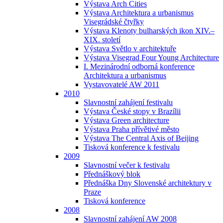
Výstava Arch Cities
Výstava Architektura a urbanismus
Visegrádské čtyřky
Výstava Klenoty bulharských ikon XIV.–
XIX. století
Výstava Světlo v architektuře
Výstava Visegrad Four Young Architecture
I. Mezinárodní odborná konference
Architektura a urbanismus
Vystavovatelé AW 2011
2010
Slavnostní zahájení festivalu
Výstava České stopy v Brazílii
Výstava Green architecture
Výstava Praha přívětivé město
Výstava The Central Axis of Beijing
Tisková konference k festivalu
2009
Slavnostní večer k festivalu
Přednáškový blok
Přednáška Dny Slovenské architektury v
Praze
Tisková konference
2008
Slavnostní zahájení AW 2008