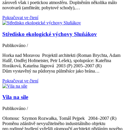
zároveň však i poetickou atmosféru. Doplněním několika málo
novotvarů (amfiteátr, pobytové schody),…
Pokračovat ve čtení
Středisko ekologické výchovy Sluňákov
Publikováno
/
Horka nad Moravou Projektil architekti (Roman Brychta, Adam
Halíř, Ondřej Hofmeister, Petr Lešek), spolupráce: Kateřina
Horáková, Katarína Jägrová 2003 (P) 2005–2007 (R)
Dům vystavěný na půdorysu půlměsíce jako brána…
Pokračovat ve čtení
Vila na sile
Publikováno
/
Olomouc Szymon Rozwałka, Tomáš Pejpek 2004–2007 (R)
Proměnu zdánlivě nevyužitelného industriálního objektu
pro rodinné bydlení vyřešili olomoučtí architekti přidáním nového