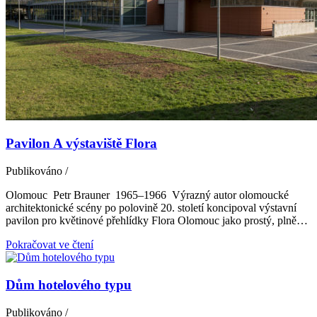
Pavilon A výstaviště Flora
Publikováno
/
Olomouc Petr Brauner 1965–1966 Výrazný autor olomoucké
architektonické scény po polovině 20. století koncipoval výstavní
pavilon pro květinové přehlídky Flora Olomouc jako prostý, plně…
Pokračovat ve čtení
Dům hotelového typu
Publikováno
/