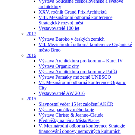
Výstava Současné československé a světové
architektury
XXV. ročník Grand Prix Architektů
VIII. Mezinárodní odborná konference
Strategický rozvoj měst
Vystavovatelé 100 let
2017
Výstava Baroko v českých zemích
VII. Mezinárodní odborná konference Organické
město Brno
2016
Výstava Architektura pro korunu – Karel IV.
Výstava Organic city
Výstava Architektura pro korunu v Paříži
Výstava Památky mé země UNESCO
VI. Mezinárodní odborná konference Organic
City
Vystavovatelé AW 2016
2015
Slavnostní večer 15 let založení AKČR
Výstava památky mého kraje
Výstava Christo & Jeanne-Claude
Přednášky na téma Místa/Places
V. Mezinárodní odborná konference Strategie
financování obnovy nemovitých kulturních