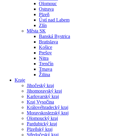
Olomouc
Ostrava
Plzeň
Ústí nad Labem
Zlín
Města SK
Banská Bystrica
Bratislava
Košice
Prešov
Nitra
Trenčín
Trnava
Žilina
Kraje
Jihočeský kraj
Jihomoravský kraj
Karlovarský kraj
Kraj Vysočina
Královéhradecký kraj
Moravskoslezský kraj
Olomoucký kraj
Pardubický kraj
Plzeňský kraj
Středočeský kraj