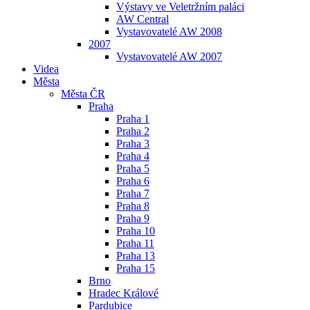
Výstavy ve Veletržním paláci
AW Central
Vystavovatelé AW 2008
2007
Vystavovatelé AW 2007
Videa
Města
Města ČR
Praha
Praha 1
Praha 2
Praha 3
Praha 4
Praha 5
Praha 6
Praha 7
Praha 8
Praha 9
Praha 10
Praha 11
Praha 13
Praha 15
Brno
Hradec Králové
Pardubice