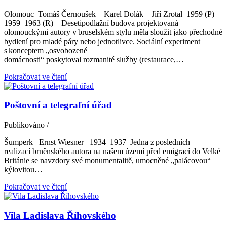
Olomouc Tomáš Černoušek – Karel Dolák – Jiří Zrotal 1959 (P)
1959–1963 (R) Desetipodlažní budova projektovaná
olomouckými autory v bruselském stylu měla sloužit jako přechodné
bydlení pro mladé páry nebo jednotlivce. Sociální experiment
s konceptem „osvobozené
domácnosti“ poskytoval rozmanité služby (restaurace,…
Pokračovat ve čtení
Poštovní a telegrafní úřad
Publikováno
/
Šumperk Ernst Wiesner 1934–1937 Jedna z posledních
realizací brněnského autora na našem území před emigrací do Velké
Británie se navzdory své monumentalitě, umocněné „palácovou“
kýlovitou…
Pokračovat ve čtení
Vila Ladislava Říhovského