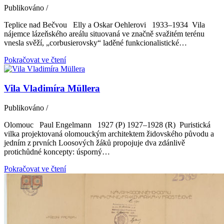
Publikováno
/
Teplice nad Bečvou Elly a Oskar Oehlerovi 1933–1934 Vila
nájemce lázeňského areálu situovaná ve značně svažitém terénu
vnesla svěží, „corbusierovsky“ laděné funkcionalistické…
Pokračovat ve čtení
Vila Vladimíra Müllera
Publikováno
/
Olomouc Paul Engelmann 1927 (P) 1927–1928 (R) Puristická
vilka projektovaná olomouckým architektem židovského původu a
jedním z prvních Loosových žáků propojuje dva zdánlivě
protichůdné koncepty: úsporný…
Pokračovat ve čtení