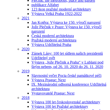
Plečnik: the metropolis, place and garden
publikace Alfabet
123 ikon pražské moderní architektury
Výstava Velká Praha 1922-2022
2021
Jan Kotěra: Výstava ke 150. výročí narození
Jože Plečnik v Praze: Výstava ke 150. výročí
narození
Česká moderní architektura
Pražská moderní architektura
Výstava Udržitelná Praha
2020
Zámek Lány: 100 let sídlem našich prezidentů
Udržitelný svět
Výstava „Jože Plečnik a Praha“ v Lublani pod
širým nebem, od 26. 10. 2020 do 26. 11. 2020
2019
Slavnostní večer Pocta české památkové péči
Výstava Prague: Next
IX. Mezinárodní odborná konference Udržitelná
architektura
Vystavovatelé Prague: Next
2018
Výstava 100 let československé architektury
Výstava 100 let Pražské architektury