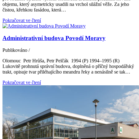
objemu, který asymetricky usadili na vrchol silážní věže. Za jeho
čistou, křehkou fasádou, která…
Pokračovat ve čtení
Administrativní budova Povodí Moravy
Publikováno
/
Olomouc Petr Hrůša, Petr Pelčák 1994 (P) 1994–1995 (R)
Lukovitě prohnutá správní budova, doplněná o příčný hospodářský
trakt, opisuje tvar přiléhajícího meandru řeky a nenásilně se tak…
Pokračovat ve čtení