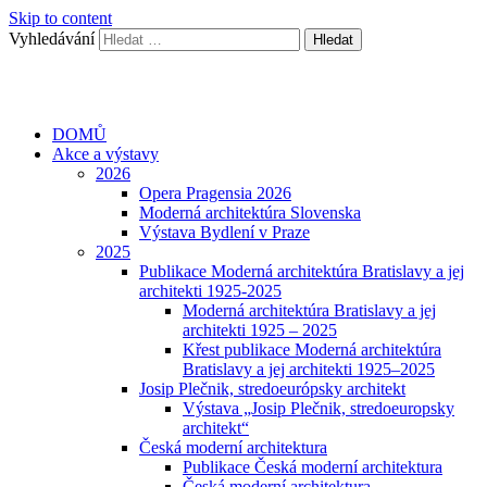
Skip to content
Vyhledávání
DOMŮ
Akce a výstavy
2026
Opera Pragensia 2026
Moderná architektúra Slovenska
Výstava Bydlení v Praze
2025
Publikace Moderná architektúra Bratislavy a jej
architekti 1925-2025
Moderná architektúra Bratislavy a jej
architekti 1925 – 2025
Křest publikace Moderná architektúra
Bratislavy a jej architekti 1925–2025
Josip Plečnik, stredoeurópsky architekt
Výstava „Josip Plečnik, stredoeuropsky
architekt“
Česká moderní architektura
Publikace Česká moderní architektura
Česká moderní architektura