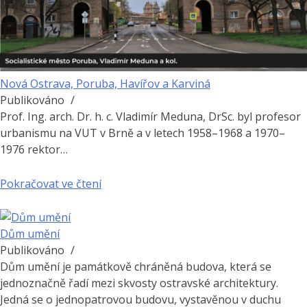
Nová Ostrava, Poruba, Havířov a Karviná
Publikováno
/
Prof. Ing. arch. Dr. h. c. Vladimír Meduna, DrSc. byl profesor
urbanismu na VUT v Brně a v letech 1958–1968 a 1970–
1976 rektor…
Pokračovat ve čtení
Dům umění
Publikováno
/
Dům umění je památkově chráněná budova, která se
jednoznačně řadí mezi skvosty ostravské architektury.
Jedná se o jednopatrovou budovu, vystavěnou v duchu