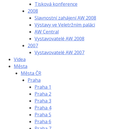
Tisková konference
2008
Slavnostní zahájení AW 2008
Výstavy ve Veletržním paláci
AW Central
Vystavovatelé AW 2008
2007
Vystavovatelé AW 2007
Videa
Města
Města ČR
Praha
Praha 1
Praha 2
Praha 3
Praha 4
Praha 5
Praha 6
Praha 7