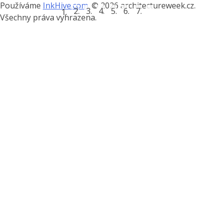
Používáme
InkHive.com
.
© 2026 architectureweek.cz.
Všechny práva vyhrazena.