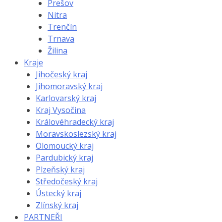
Prešov
Nitra
Trenčín
Trnava
Žilina
Kraje
Jihočeský kraj
Jihomoravský kraj
Karlovarský kraj
Kraj Vysočina
Královéhradecký kraj
Moravskoslezský kraj
Olomoucký kraj
Pardubický kraj
Plzeňský kraj
Středočeský kraj
Ústecký kraj
Zlínský kraj
PARTNEŘI