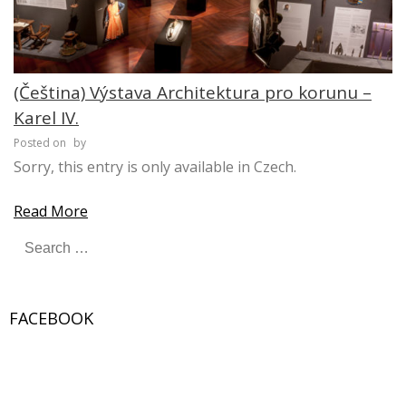
(Čeština) Výstava Architektura pro korunu –
Karel IV.
Posted on
by
Sorry, this entry is only available in Czech.
Read More
S
e
a
r
FACEBOOK
c
h
f
W
or
o
dP
re
ss
Ga
ll
er
y