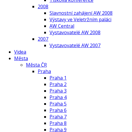
Tisková konference
2008
Slavnostní zahájení AW 2008
Výstavy ve Veletržním paláci
AW Central
Vystavovatelé AW 2008
2007
Vystavovatelé AW 2007
Videa
Města
Města ČR
Praha
Praha 1
Praha 2
Praha 3
Praha 4
Praha 5
Praha 6
Praha 7
Praha 8
Praha 9