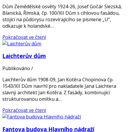
Dům Zemědělské osvěty 1924-26, Josef Gočár Slezská,
Blanická, Římská, čp. 100/XII Dům s cihlovou fasádou,
stojící na půdorysu rozevírajícího se písmene „U“,
odkazuje k holandské…
Pokračovat ve čtení
Laichterův dům
Publikováno
/
Laichterův dům 1908-09, Jan Kotěra Chopinova čp.
1543/XII Dům navrhl pro nakladatele Jana Laichtera
slavný architekt Jan Kotěra. Z fasády, kombinující
strukturovanou omítku a…
Pokračovat ve čtení
Fantova budova Hlavního nádraží