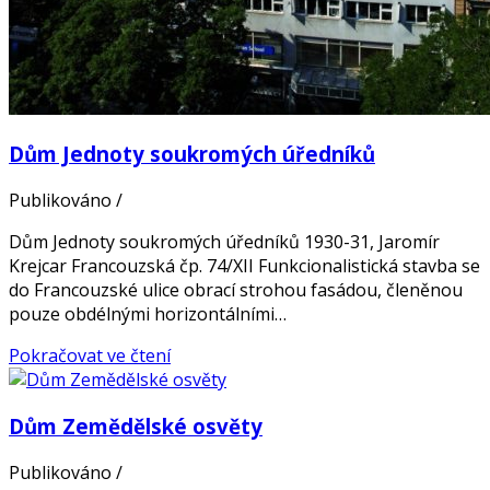
Dům Jednoty soukromých úředníků
Publikováno
/
Dům Jednoty soukromých úředníků 1930-31, Jaromír
Krejcar Francouzská čp. 74/XII Funkcionalistická stavba se
do Francouzské ulice obrací strohou fasádou, členěnou
pouze obdélnými horizontálními…
Pokračovat ve čtení
Dům Zemědělské osvěty
Publikováno
/