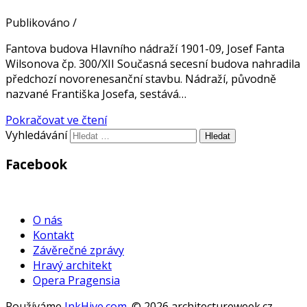
Publikováno
/
Fantova budova Hlavního nádraží 1901-09, Josef Fanta
Wilsonova čp. 300/XII Současná secesní budova nahradila
předchozí novorenesanční stavbu. Nádraží, původně
nazvané Františka Josefa, sestává…
Pokračovat ve čtení
Vyhledávání
Facebook
WordPress
Gallery
O nás
Kontakt
Závěrečné zprávy
Hravý architekt
Opera Pragensia
Používáme
InkHive.com
.
© 2026 architectureweek.cz.