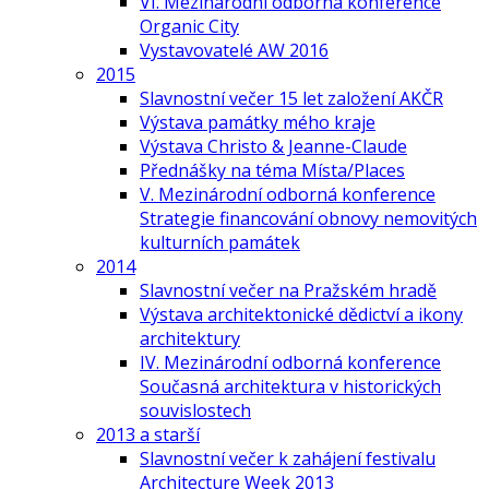
VI. Mezinárodní odborná konference
Organic City
Vystavovatelé AW 2016
2015
Slavnostní večer 15 let založení AKČR
Výstava památky mého kraje
Výstava Christo & Jeanne-Claude
Přednášky na téma Místa/Places
V. Mezinárodní odborná konference
Strategie financování obnovy nemovitých
kulturních památek
2014
Slavnostní večer na Pražském hradě
Výstava architektonické dědictví a ikony
architektury
IV. Mezinárodní odborná konference
Současná architektura v historických
souvislostech
2013 a starší
Slavnostní večer k zahájení festivalu
Architecture Week 2013