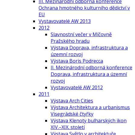
III. Mezinárodní odborná konference
Ochrana hmotného kulturního dědictví v
EU
Vystavovatelé AW 2013
2012
Slavnostní večer v Míčovně
Pražského hradu
Výstava Doprava, infrastruktura a
územní rozvoj
Výstava Boris Podrecca
II. Mezinárodní odborná konference
Doprava, infrastruktura a územní
rozvoj
Vystavovatelé AW 2012
2011
Výstava Arch Cities
Výstava Architektura a urbanismus
Visegrádské čtyřky
Výstava Klenoty bulharských ikon
XIV.–XIX. století
Výstava Světlo v architektuře