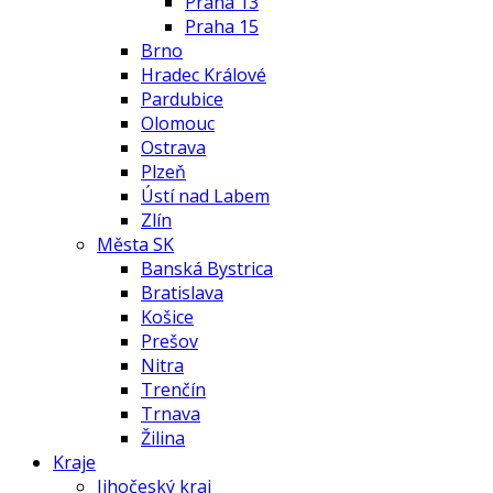
Praha 13
Praha 15
Brno
Hradec Králové
Pardubice
Olomouc
Ostrava
Plzeň
Ústí nad Labem
Zlín
Města SK
Banská Bystrica
Bratislava
Košice
Prešov
Nitra
Trenčín
Trnava
Žilina
Kraje
Jihočeský kraj