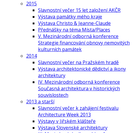
2015
Slavnostní večer 15 let založení AKČR
Výstava památky mého kraje
Výstava Christo & Jeanne-Claude
Přednášky na téma Místa/Places
V. Mezinárodní odborná konference
Strategie financování obnovy nemovitých
kulturních památek
2014
Slavnostní večer na Pražském hradě
Výstava architektonické dědictví a ikony
architektury
IV. Mezinárodní odborná konference
Současná architektura v historických
souvislostech
2013 a starší
Slavnostní večer k zahájení festivalu
Architecture Week 2013
Výstavy v Jiřském klášteře
Výstava Slovenské architektury