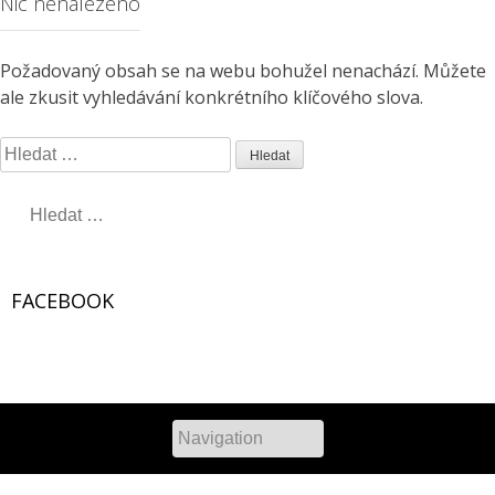
Nic nenalezeno
Požadovaný obsah se na webu bohužel nenachází. Můžete
ale zkusit vyhledávání konkrétního klíčového slova.
V
y
V
h
y
l
h
e
l
d
FACEBOOK
e
á
d
v
á
á
W
or
v
dP
re
n
ss
Ga
ll
er
y
á
í
n
í