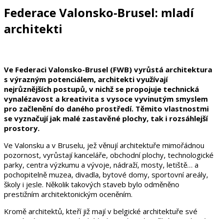
Federace Valonsko-Brusel: mladí
architekti
Ve Federaci Valonsko-Brusel (FWB) vyrůstá architektura
s výrazným potenciálem, architekti využívají
nejrůznějších postupů, v nichž se propojuje technická
vynalézavost a kreativita s vysoce vyvinutým smyslem
pro začlenění do daného prostředí. Těmito vlastnostmi
se vyznačují jak malé zastavěné plochy, tak i rozsáhlejší
prostory.
Ve Valonsku a v Bruselu, jež věnují architektuře mimořádnou
pozornost, vyrůstají kanceláře, obchodní plochy, technologické
parky, centra výzkumu a vývoje, nádraží, mosty, letiště… a
pochopitelně muzea, divadla, bytové domy, sportovní areály,
školy i jesle. Několik takových staveb bylo odměněno
prestižním architektonickým oceněním.
Kromě architektů, kteří již mají v belgické architektuře své