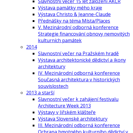
Slavnostní večer 15 let založení AKČR
Výstava památky mého kraje
Výstava Christo & Jeanne-Claude
Přednášky na téma Místa/Places
V. Mezinárodní odborná konference
Strategie financování obnovy nemovitých
kulturních památek
2014
Slavnostní večer na Pražském hradě
Výstava architektonické dědictví a ikony
architektury
IV. Mezinárodní odborná konference
Současná architektura v historických
souvislostech
2013 a starší
Slavnostní večer k zahájení festivalu
Architecture Week 2013
Výstavy v Jiřském klášteře
Výstava Slovenské architektury
III. Mezinárodní odborná konference
Ochrana hmotného kulturního dědictví v