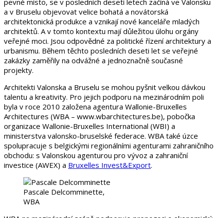
pevné místo, se v posledních deseti letech začíná ve Valonsku
a v Bruselu objevovat velice bohatá a novátorská
architektonická produkce a vznikají nové kanceláře mladých
architektů. A v tomto kontextu mají důležitou úlohu orgány
veřejné moci. Jsou odpovědné za politické řízení architektury a
urbanismu. Během těchto posledních deseti let se veřejné
zakázky zaměřily na odvážné a jednoznačně současné
projekty.
Architekti Valonska a Bruselu se mohou pyšnit velkou dávkou
talentu a kreativity. Pro jejich podporu na mezinárodním poli
byla v roce 2010 založena agentura Wallonie-Bruxelles
Architectures (WBA – www.wbarchitectures.be), pobočka
organizace Wallonie-Bruxelles International (WBI) a
ministerstva valonsko-bruselské federace. WBA také úzce
spolupracuje s belgickými regionálními agenturami zahraničního
obchodu: s Valonskou agenturou pro vývoz a zahraniční
investice (AWEX) a
Bruxelles Invest&Export
.
Pascale Delcomminette,
WBA