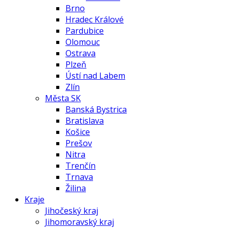
Brno
Hradec Králové
Pardubice
Olomouc
Ostrava
Plzeň
Ústí nad Labem
Zlín
Města SK
Banská Bystrica
Bratislava
Košice
Prešov
Nitra
Trenčín
Trnava
Žilina
Kraje
Jihočeský kraj
Jihomoravský kraj