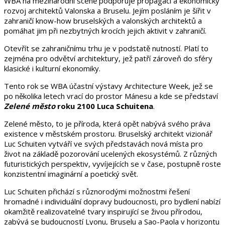
WBA na mezinárodní scéně podporuje propagaci a ekonomický
rozvoj architektů Valonska a Bruselu. Jejím posláním je šířit v
zahraničí know-how bruselských a valonských architektů a
pomáhat jim při nezbytných krocích jejich aktivit v zahraničí.
Otevřít se zahraničnímu trhu je v podstatě nutností. Platí to
zejména pro odvětví architektury, jež patří zároveň do sféry
klasické i kulturní ekonomiky.
Tento rok se WBA účastní výstavy Architecture Week, jež se
po několika letech vrací do prostor Mánesu a kde se představí
Zelené město
roku 2100 Luca Schuitena
.
Zelené město, to je příroda, která opět nabývá svého práva
existence v městském prostoru. Bruselský architekt vizionář
Luc Schuiten vytváří ve svých představách nová místa pro
život na základě pozorování ucelených ekosystémů. Z různých
futuristických perspektiv, vyvíjejících se v čase, postupně roste
konzistentní imaginární a poetický svět.
Luc Schuiten přichází s různorodými možnostmi řešení
hromadné i individuální dopravy budoucnosti, pro bydlení nabízí
okamžitě realizovatelné tvary inspirující se živou přírodou,
zabývá se budoucností Lyonu, Bruselu a Sao-Paola v horizontu