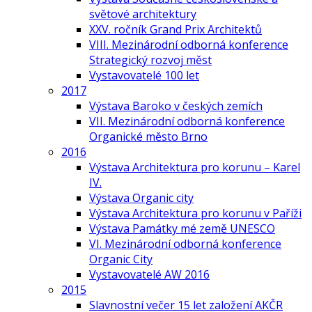
světové architektury
XXV. ročník Grand Prix Architektů
VIII. Mezinárodní odborná konference
Strategický rozvoj měst
Vystavovatelé 100 let
2017
Výstava Baroko v českých zemích
VII. Mezinárodní odborná konference
Organické město Brno
2016
Výstava Architektura pro korunu – Karel
IV.
Výstava Organic city
Výstava Architektura pro korunu v Paříži
Výstava Památky mé země UNESCO
VI. Mezinárodní odborná konference
Organic City
Vystavovatelé AW 2016
2015
Slavnostní večer 15 let založení AKČR