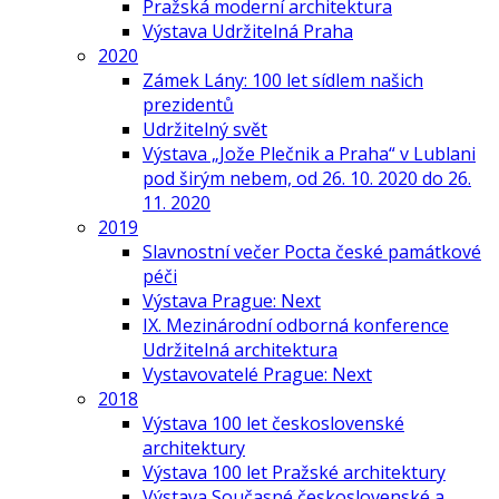
Pražská moderní architektura
Výstava Udržitelná Praha
2020
Zámek Lány: 100 let sídlem našich
prezidentů
Udržitelný svět
Výstava „Jože Plečnik a Praha“ v Lublani
pod širým nebem, od 26. 10. 2020 do 26.
11. 2020
2019
Slavnostní večer Pocta české památkové
péči
Výstava Prague: Next
IX. Mezinárodní odborná konference
Udržitelná architektura
Vystavovatelé Prague: Next
2018
Výstava 100 let československé
architektury
Výstava 100 let Pražské architektury
Výstava Současné československé a