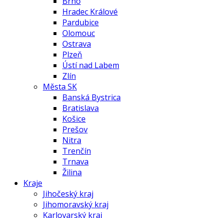
Brno
Hradec Králové
Pardubice
Olomouc
Ostrava
Plzeň
Ústí nad Labem
Zlín
Města SK
Banská Bystrica
Bratislava
Košice
Prešov
Nitra
Trenčín
Trnava
Žilina
Kraje
Jihočeský kraj
Jihomoravský kraj
Karlovarský kraj