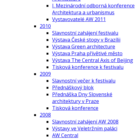
I. Mezinárodní odborná konference
Architektura a urbanismus
Vystavovatelé AW 2011
2010
Slavnostní zahájení festivalu
Výstava České stopy v Brazílii
Výstava Green architecture
Výstava Praha přívětivé město
Výstava The Central Axis of Beijing
Tisková konference k festivalu
2009
Slavnostní večer k festivalu
Přednáškový blok
Přednáška Dny Slovenské
architektury v Praze
Tisková konference
2008
Slavnostní zahájení AW 2008
Výstavy ve Veletržním paláci
AW Central