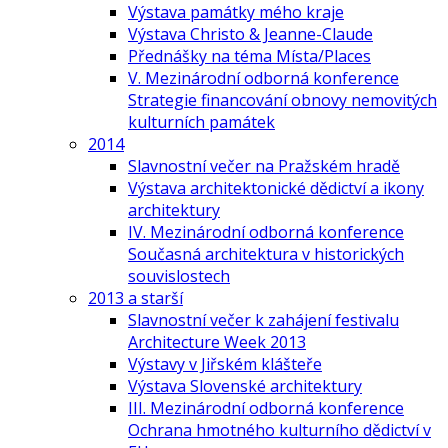
Výstava památky mého kraje
Výstava Christo & Jeanne-Claude
Přednášky na téma Místa/Places
V. Mezinárodní odborná konference
Strategie financování obnovy nemovitých
kulturních památek
2014
Slavnostní večer na Pražském hradě
Výstava architektonické dědictví a ikony
architektury
IV. Mezinárodní odborná konference
Současná architektura v historických
souvislostech
2013 a starší
Slavnostní večer k zahájení festivalu
Architecture Week 2013
Výstavy v Jiřském klášteře
Výstava Slovenské architektury
III. Mezinárodní odborná konference
Ochrana hmotného kulturního dědictví v