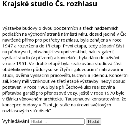
Krajské studio Čs. rozhlasu
Výstavba budovy o dvou podzemních a třech nadzemních
podlažích na východní straně náměstí Míru, dosud jediné v ČR
navržené přímo pro potřeby rozhlasu, byla zahájena v roce
1947 a rozvržena do tří etap. První etapa, tedy západní část
na půdorysu L, obsahující vstupní vestibul, halu s galerií,
vysílací studia (v přízemí) a kanceláře, byla dána do užívání
v roce 1951. Ve druhé etapě byla realizována studiová část
obdélníkového půdorysu se čtyřmi „plovoucími“ nahrávacími
studii, dvěma vysílacími pracovišti, kuchyní a jídelnou. Koncertní
sál, který měl vzniknout ve třetí etapě výstavby, nebyl dosud
postaven. V roce 1966 byla při Čechově ulici realizována
přístavba garáží pro přenosové vozy. Ještě v roce 1970 bylo
v článku věnovaném architektu Tausenauovi konstatováno, že
koncepce budovy v Plzni „je stále na úrovni světových
rozhlasových středisek“.
Vyhledávání