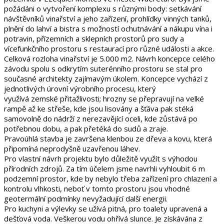
požádáni o vytvoření komplexu s různými body: setkávání
návštěvníků vinařství a jeho zařízení, prohlídky vinných tanků,
plnění do lahví a bistra s možností ochutnávání a nákupu vína i
potravin, přízemních a sklepních prostorů pro sudy a
vícefunkčního prostoru s restaurací pro různé události a akce.
Celková rozloha vinařství je 5.000 m2. Návrh koncepce celého
závodu spolu s odkrytím suterénního prostoru se stal pro
současné architekty zajímavým úkolem. Koncepce vychází z
jednotlivých úrovní výrobního procesu, který
využívá zemské přitažlivosti; hrozny se přepravují na velké
rampě až ke střeše, kde jsou lisovány a šťáva pak stéká
samovolně do nádrží z nerezavějící oceli, kde zůstává po
potřebnou dobu, a pak přetéká do sudů a zraje.
Pravoúhlá stavba je završena klenbou ze dřeva a kovu, která
připomíná neprodyšně uzavřenou láhev.
Pro vlastní návrh projektu bylo důležitě využít s výhodou
přírodních zdrojů. Za tím účelem jsme navrhli vyhloubit 6 m
podzemní prostor, kde by nebylo třeba zařízení pro chlazení a
kontrolu vlhkosti, neboť v tomto prostoru jsou vhodné
geotermální podmínky nevyžadující další energii.
Pro kuchyni a výlevky se užívá pitná, pro toalety upravená a
dešťová voda. Veškerou vodu ohřívá slunce. Je získávána z