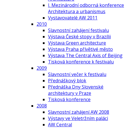
I. Mezinárodní odborná konference
Architektura a urbanismus
Vystavovatelé AW 2011
2010
Slavnostní zahájení festivalu
Výstava České stopy v Brazílii
Výstava Green architecture
Výstava Praha přívětivé město
Výstava The Central Axis of Beijing
Tisková konference k festivalu
2009
Slavnostní večer k festivalu
Přednáškový blok
Přednáška Dny Slovenské
architektury v Praze
Tisková konference
2008
Slavnostní zahájení AW 2008
Výstavy ve Veletržním paláci
AW Central