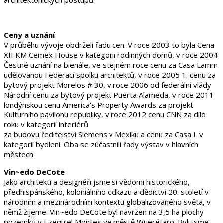
Ceny a uznání
V průběhu vývoje obdrželi řadu cen. V roce 2003 to byla Cena
XII KM Cemex House v kategorii rodinných domů, v roce 2004
Čestné uznání na bienále, ve stejném roce cenu za Casa Lamm
udělovanou Federací spolku architektů, v roce 2005 1. cenu za
bytový projekt Morelos # 30, v roce 2006 od federální vlády
Národní cenu za bytový projekt Puerta Alameda, v roce 2011
londýnskou cenu America’s Property Awards za projekt
Kulturního pavilonu republiky, v roce 2012 cenu CNN za dílo
roku v kategorii interiérů
za budovu ředitelství Siemens v Mexiku a cenu za Casa L v
kategorii bydlení. Oba se zúčastnili řady výstav v hlavních
městech.
Vin~edo DeCote
Jako architekti a designéři jsme si vědomi historického,
předhispánského, koloniálního odkazu a dědictví 20. století v
národním a mezinárodním kontextu globalizovaného světa, v
němž žijeme. Vin~edo DeCote byl navržen na 3,5 ha plochy
pozemků v Ezequiel Montes ve městě Wuerétaro. Byli jsme