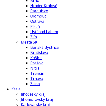
Brno
Hradec Králové
Pardubice
Olomouc
Ostrava
Plzeň
Ústí nad Labem
Zlín
Města SK
Banská Bystrica
Bratislava
Košice
Prešov
Nitra
Trenčín
Trnava
Žilina
Kraje
Jihočeský kraj
Jihomoravský kraj
Karlovarský kraj