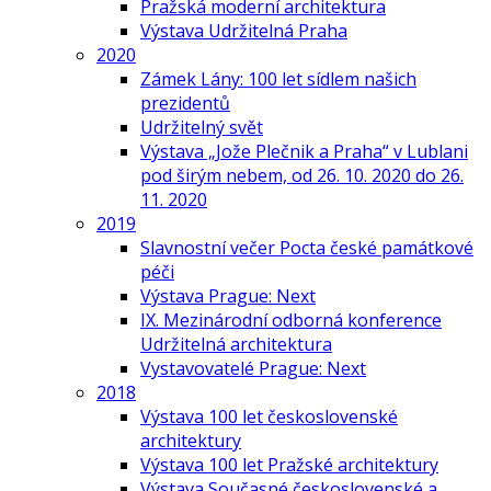
Pražská moderní architektura
Výstava Udržitelná Praha
2020
Zámek Lány: 100 let sídlem našich
prezidentů
Udržitelný svět
Výstava „Jože Plečnik a Praha“ v Lublani
pod širým nebem, od 26. 10. 2020 do 26.
11. 2020
2019
Slavnostní večer Pocta české památkové
péči
Výstava Prague: Next
IX. Mezinárodní odborná konference
Udržitelná architektura
Vystavovatelé Prague: Next
2018
Výstava 100 let československé
architektury
Výstava 100 let Pražské architektury
Výstava Současné československé a