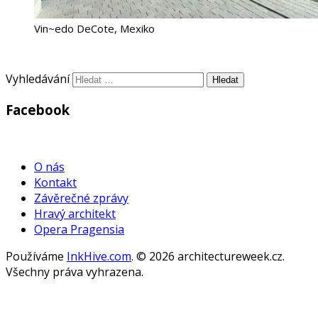
Vin~edo DeCote, Mexiko
Vyhledávání
Facebook
WordPress
Gallery
O nás
Kontakt
Závěrečné zprávy
Hravý architekt
Opera Pragensia
Používáme
InkHive.com
.
© 2026 architectureweek.cz.
Všechny práva vyhrazena.