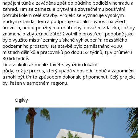
napájení tůně a zaváděna zpět do půdního podloží vinohradu a
zahrad. Tím se zamezuje plýtvání a zbytečnému používání
potrubí kolem celé stavby. Projekt se vyznačuje vysokým
etickým standardem a podporuje sociální rovnost na všech
úrovních, neboť použitý materiál nebyl dovážen zdaleka, což by
znamenalo zbytečnou zátěž životního prostředí, podobně jako
bylo využito místní zeminy získané vyhloubením rozsáhlého
podzemního prostoru. Na stavbě bylo zaměstnáno 4000
místních dělníků a pracovníků po dobu 52 týdnů, tj. v průměru
80 lidí týdně.
Lidé z okolí tak mohli stavět s využitím lokální
půdy, což je proces, který upadá v poslední době v zapomnění
a mohl být tímto způsobem dokonale připomenut. Celý projekt
byl řešen v samotném regionu.
Ogilvy