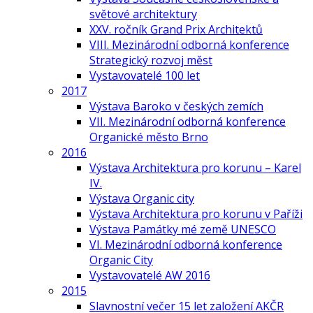
světové architektury
XXV. ročník Grand Prix Architektů
VIII. Mezinárodní odborná konference
Strategický rozvoj měst
Vystavovatelé 100 let
2017
Výstava Baroko v českých zemích
VII. Mezinárodní odborná konference
Organické město Brno
2016
Výstava Architektura pro korunu – Karel
IV.
Výstava Organic city
Výstava Architektura pro korunu v Paříži
Výstava Památky mé země UNESCO
VI. Mezinárodní odborná konference
Organic City
Vystavovatelé AW 2016
2015
Slavnostní večer 15 let založení AKČR