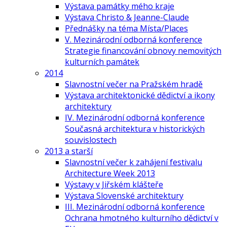
Výstava památky mého kraje
Výstava Christo & Jeanne-Claude
Přednášky na téma Místa/Places
V. Mezinárodní odborná konference
Strategie financování obnovy nemovitých
kulturních památek
2014
Slavnostní večer na Pražském hradě
Výstava architektonické dědictví a ikony
architektury
IV. Mezinárodní odborná konference
Současná architektura v historických
souvislostech
2013 a starší
Slavnostní večer k zahájení festivalu
Architecture Week 2013
Výstavy v Jiřském klášteře
Výstava Slovenské architektury
III. Mezinárodní odborná konference
Ochrana hmotného kulturního dědictví v