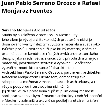
Juan Pablo Serrano Orozco a Rafael
Monjaraz Fuentes
Serrano Monjaraz Arquitectos
Studio bylo založeno v roce 1992 v Mexico City.
Jeho cílem je vývoj architektonických prostorů, v nichž je
dosahováno kvality náležitým využitím materiálů a světla jako
tvůrčích prvků. Prostor slouží jako hrubý materiál; v něm se
promítá esence kombinace různých prvků architektonického
designu jako světla, větru, slunce, vůní, přírodních a umělých
materiálů, povrchových struktur a vybavení. To všechno
vytváří harmonii, která kancelář charakterizuje.
Architekt Juan Pablo Serrano Orozco s partnerem, architektem
Rafaelem Monjarazem Fuentesem, demonstrují své
schopnosti a možnosti v mnoha oblastech architektury, a to
vždy s podporou interdisciplinárních týmů.
Jejich struktura a profesionální přístup jim dávají možnosti
spolupracovat s velkými firmami a architekty. Obdrželi ocenění
v Mexiku i v zahraničí a aktivně se podílejí na utváření a šíření
architektonických postupů.