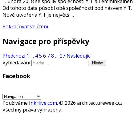
1. února 2018 se spojily společnosti YIT a Lemminkäinen.
Od tohoto data působí obě společnosti pod názvem YIT.
Nově utvořená YIT je největší…
Pokračovat ve čtení
Navigace pro příspěvky
Předchozí
1
…
4
5
6
7
8
…
27
Následující
Vyhledávání
Facebook
WordPress
Gallery
Používáme
InkHive.com
.
© 2026 architectureweek.cz.
Všechny práva vyhrazena.