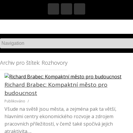
S
k
i
p
t
o
c
o
n
Archiv pro štítek: Rozhovory
t
e
n
Richard Brabec: Kompaktní město pro
t
budoucnost
Publikováno
/
Všude na světě jsou města, a zejména pak ta větší,
hlavními centry ekonomického rozvoje a zdrojem
pracovních příležitostí, v čemž také spočívá jejich
atraktivita….