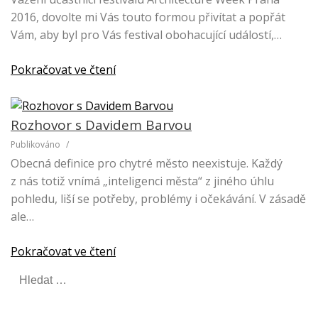
2016, dovolte mi Vás touto formou přivítat a popřát
Vám, aby byl pro Vás festival obohacující událostí,…
Pokračovat ve čtení
Rozhovor s Davidem Barvou
Publikováno
/
Obecná definice pro chytré město neexistuje. Každý
z nás totiž vnímá „inteligenci města“ z jiného úhlu
pohledu, liší se potřeby, problémy i očekávání. V zásadě
ale…
Pokračovat ve čtení
V
y
h