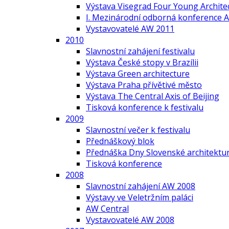
Výstava Visegrad Four Young Archite
I. Mezinárodní odborná konference A
Vystavovatelé AW 2011
2010
Slavnostní zahájení festivalu
Výstava České stopy v Brazílii
Výstava Green architecture
Výstava Praha přívětivé město
Výstava The Central Axis of Beijing
Tisková konference k festivalu
2009
Slavnostní večer k festivalu
Přednáškový blok
Přednáška Dny Slovenské architektur
Tisková konference
2008
Slavnostní zahájení AW 2008
Výstavy ve Veletržním paláci
AW Central
Vystavovatelé AW 2008