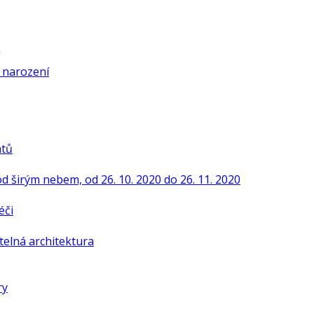
í narození
ntů
od širým nebem, od 26. 10. 2020 do 26. 11. 2020
éči
telná architektura
ry