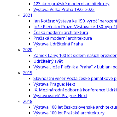
123 ikon pražské moderní architektury
Výstava Velká Praha 1922-2022
2021
Jan Kotěra: Výstava ke 150. výročí narození
Jože Plečnik v Praze: Výstava ke 150. výroč
Česká moderní architektura
Pražská moderní architektura
Výstava Udržitelná Praha
2020
Zámek Lány: 100 let sídlem našich prezide
Udržitelný svět
Výstava „Jože Plečnik a Praha“ v Lublani p
2019
Slavnostní večer Pocta české památkové p
Výstava Prague: Next
IX. Mezinárodní odborná konference Udrži
Vystavovatelé Prague: Next
2018
Výstava 100 let československé architektu
Výstava 100 let Pražské architektury