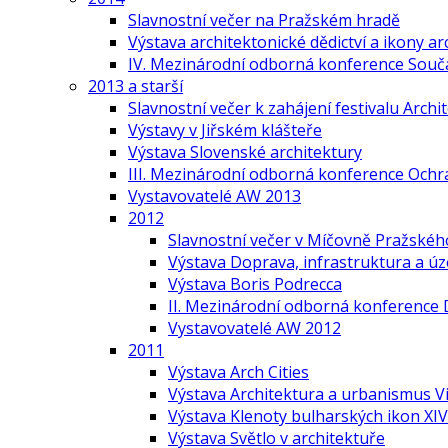
Slavnostní večer na Pražském hradě
Výstava architektonické dědictví a ikony ar
IV. Mezinárodní odborná konference Součas
2013 a starší
Slavnostní večer k zahájení festivalu Arch
Výstavy v Jiřském klášteře
Výstava Slovenské architektury
III. Mezinárodní odborná konference Ochr
Vystavovatelé AW 2013
2012
Slavnostní večer v Míčovně Pražskéh
Výstava Doprava, infrastruktura a ú
Výstava Boris Podrecca
II. Mezinárodní odborná konference 
Vystavovatelé AW 2012
2011
Výstava Arch Cities
Výstava Architektura a urbanismus V
Výstava Klenoty bulharských ikon XIV.
Výstava Světlo v architektuře