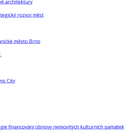
é architektury
tegický rozvoj měst
anické město Brno
.
ic City
gie financování obnovy nemovitých kulturních památek