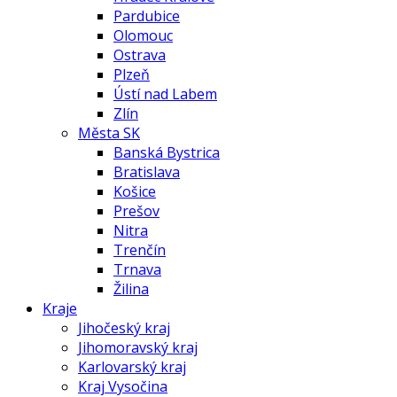
Pardubice
Olomouc
Ostrava
Plzeň
Ústí nad Labem
Zlín
Města SK
Banská Bystrica
Bratislava
Košice
Prešov
Nitra
Trenčín
Trnava
Žilina
Kraje
Jihočeský kraj
Jihomoravský kraj
Karlovarský kraj
Kraj Vysočina