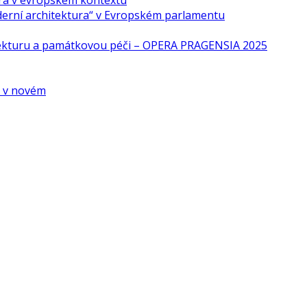
ra v evropském kontextu
derní architektura“ v Evropském parlamentu
tekturu a památkovou péči – OPERA PRAGENSIA 2025
é v novém