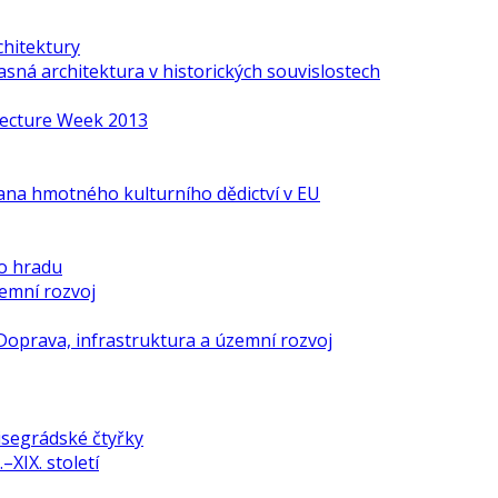
chitektury
ná architektura v historických souvislostech
itecture Week 2013
ana hmotného kulturního dědictví v EU
o hradu
zemní rozvoj
Doprava, infrastruktura a územní rozvoj
isegrádské čtyřky
–XIX. století