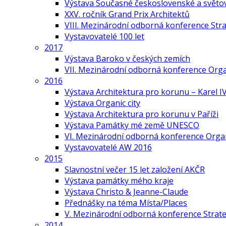
Výstava Současné československé a světov
XXV. ročník Grand Prix Architektů
VIII. Mezinárodní odborná konference Stra
Vystavovatelé 100 let
2017
Výstava Baroko v českých zemích
VII. Mezinárodní odborná konference Org
2016
Výstava Architektura pro korunu – Karel IV
Výstava Organic city
Výstava Architektura pro korunu v Paříži
Výstava Památky mé země UNESCO
VI. Mezinárodní odborná konference Organ
Vystavovatelé AW 2016
2015
Slavnostní večer 15 let založení AKČR
Výstava památky mého kraje
Výstava Christo & Jeanne-Claude
Přednášky na téma Místa/Places
V. Mezinárodní odborná konference Strate
2014