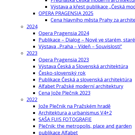
Přednáška Česká moderní architektu
Výstava a křest publikace „Česká mo
OPERA PRAGENSIA 2025
Cena hlavního města Prahy za archi
2024
Opera Pragensia 2024
Publikace – Dialog – Nové ve starém, star
Výstava „Praha – Vídeň – Souvislosti“
2023
Opera Pragensia 2023
Výstava Česká a Slovenská architektúra
Česko-slovenský rok
Publikace Česká a slovenská architektúra
Alfabet Pražské moderní architektury
Cena Jože Plečnik 2023
2022
Jože Plečnik na Pražském hradě
Architektura a urbanismus V4+2
SAŠA FUIS FOTOGRAFIE
Plečnik: the metropolis, place and garden
publikace Alfabet