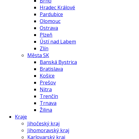
Brno
Hradec Králové
Pardubice
Olomouc
Ostrava
Plzeň
Ústí nad Labem
Zlín
Města SK
Banská Bystrica
Bratislava
Košice
Prešov
Nitra
Trenčín
Trnava
Žilina
Kraje
Jihočeský kraj
Jihomoravský kraj
Karlovarský kraj