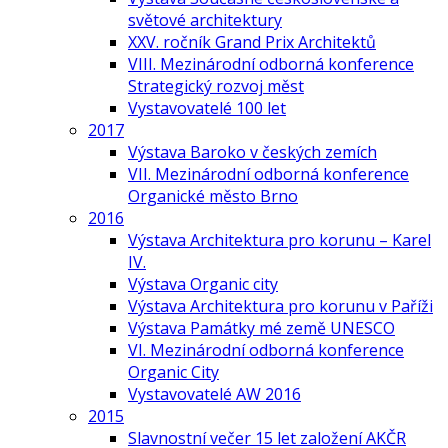
světové architektury
XXV. ročník Grand Prix Architektů
VIII. Mezinárodní odborná konference
Strategický rozvoj měst
Vystavovatelé 100 let
2017
Výstava Baroko v českých zemích
VII. Mezinárodní odborná konference
Organické město Brno
2016
Výstava Architektura pro korunu – Karel
IV.
Výstava Organic city
Výstava Architektura pro korunu v Paříži
Výstava Památky mé země UNESCO
VI. Mezinárodní odborná konference
Organic City
Vystavovatelé AW 2016
2015
Slavnostní večer 15 let založení AKČR