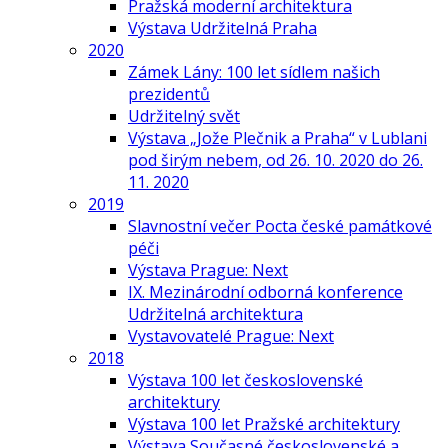
Pražská moderní architektura
Výstava Udržitelná Praha
2020
Zámek Lány: 100 let sídlem našich
prezidentů
Udržitelný svět
Výstava „Jože Plečnik a Praha“ v Lublani
pod širým nebem, od 26. 10. 2020 do 26.
11. 2020
2019
Slavnostní večer Pocta české památkové
péči
Výstava Prague: Next
IX. Mezinárodní odborná konference
Udržitelná architektura
Vystavovatelé Prague: Next
2018
Výstava 100 let československé
architektury
Výstava 100 let Pražské architektury
Výstava Současné československé a