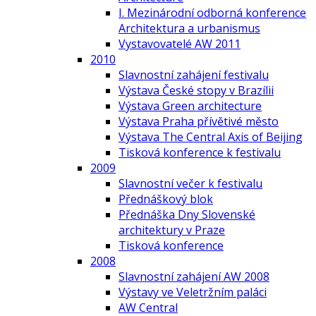
I. Mezinárodní odborná konference
Architektura a urbanismus
Vystavovatelé AW 2011
2010
Slavnostní zahájení festivalu
Výstava České stopy v Brazílii
Výstava Green architecture
Výstava Praha přívětivé město
Výstava The Central Axis of Beijing
Tisková konference k festivalu
2009
Slavnostní večer k festivalu
Přednáškový blok
Přednáška Dny Slovenské
architektury v Praze
Tisková konference
2008
Slavnostní zahájení AW 2008
Výstavy ve Veletržním paláci
AW Central