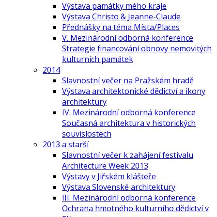
Výstava památky mého kraje
Výstava Christo & Jeanne-Claude
Přednášky na téma Místa/Places
V. Mezinárodní odborná konference
Strategie financování obnovy nemovitých
kulturních památek
2014
Slavnostní večer na Pražském hradě
Výstava architektonické dědictví a ikony
architektury
IV. Mezinárodní odborná konference
Současná architektura v historických
souvislostech
2013 a starší
Slavnostní večer k zahájení festivalu
Architecture Week 2013
Výstavy v Jiřském klášteře
Výstava Slovenské architektury
III. Mezinárodní odborná konference
Ochrana hmotného kulturního dědictví v