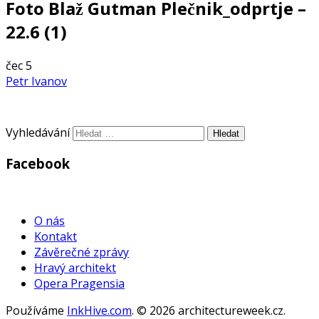
Foto Blaž Gutman Plečnik_odprtje –
22.6 (1)
čec
5
Petr Ivanov
Vyhledávání
Facebook
WordPress
Gallery
O nás
Kontakt
Závěrečné zprávy
Hravý architekt
Opera Pragensia
Používáme
InkHive.com
.
© 2026 architectureweek.cz.