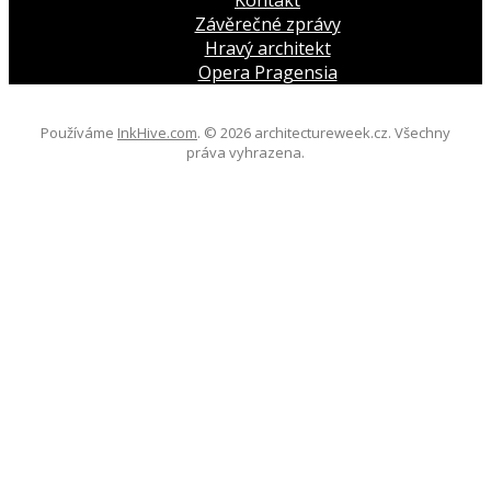
Kontakt
Závěrečné zprávy
Hravý architekt
Opera Pragensia
Používáme
InkHive.com
.
© 2026 architectureweek.cz. Všechny
práva vyhrazena.