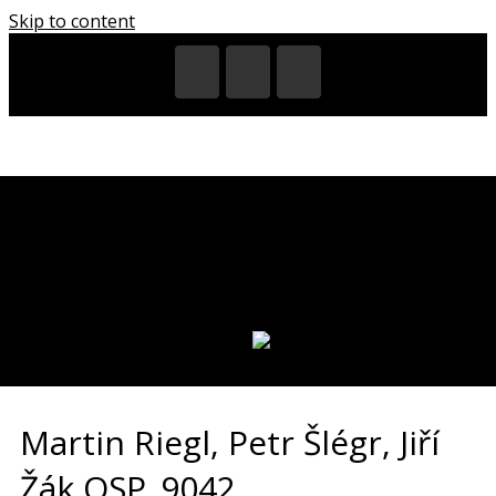
Skip to content
DOMŮ
AKCE A VÝSTAVY
VIDEA
MĚSTA
KRAJE
PARTNEŘI
PUBLIKACE
JAZYK:
Martin Riegl, Petr Šlégr, Jiří
Žák OSP_9042