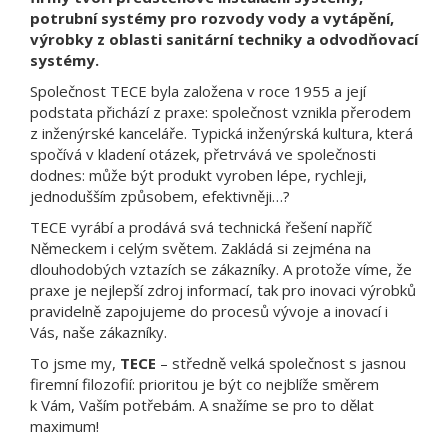
potrubní systémy pro rozvody vody a vytápění,
výrobky z oblasti sanitární techniky a odvodňovací
systémy.
Společnost TECE byla založena v roce 1955 a její
podstata přichází z praxe: společnost vznikla přerodem
z inženýrské kanceláře. Typická inženýrská kultura, která
spočívá v kladení otázek, přetrvává ve společnosti
dodnes: může být produkt vyroben lépe, rychleji,
jednodušším způsobem, efektivněji…?
TECE vyrábí a prodává svá technická řešení napříč
Německem i celým světem. Zakládá si zejména na
dlouhodobých vztazích se zákazníky. A protože víme, že
praxe je nejlepší zdroj informací, tak pro inovaci výrobků
pravidelně zapojujeme do procesů vývoje a inovací i
Vás, naše zákazníky.
To jsme my,
TECE
– středně velká společnost s jasnou
firemní filozofií: prioritou je být co nejblíže směrem
k Vám, Vaším potřebám. A snažíme se pro to dělat
maximum!