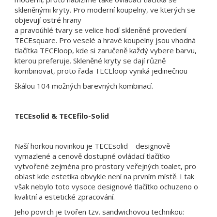
skleněnými kryty. Pro moderní koupelny, ve kterých se
objevují ostré hrany
a pravoúhlé tvary se velice hodí skleněné provedení
TECEsquare. Pro veselé a hravé koupelny jsou vhodná
tlačítka TECEloop, kde si zaručeně každý vybere barvu,
kterou preferuje. Skleněné kryty se dají různě
kombinovat, proto řada TECEloop vyniká jedinečnou
škálou 104 možných barevných kombinací.
TECEsolid & TECEfilo-Solid
Naší horkou novinkou je TECEsolid – designově
vymazlené a cenově dostupné ovládací tlačítko
vytvořené zejména pro prostory veřejných toalet, pro
oblast kde estetika obvykle není na prvním místě. I tak
však nebylo toto vysoce designové tlačítko ochuzeno o
kvalitní a estetické zpracování.
Jeho povrch je tvořen tzv. sandwichovou technikou: