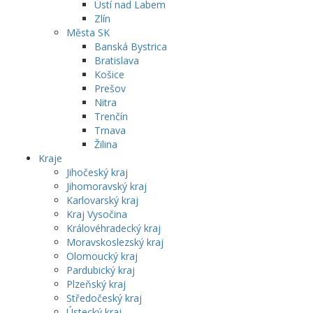
Ústí nad Labem
Zlín
Města SK
Banská Bystrica
Bratislava
Košice
Prešov
Nitra
Trenčín
Trnava
Žilina
Kraje
Jihočeský kraj
Jihomoravský kraj
Karlovarský kraj
Kraj Vysočina
Královéhradecký kraj
Moravskoslezský kraj
Olomoucký kraj
Pardubický kraj
Plzeňský kraj
Středočeský kraj
Ústecký kraj