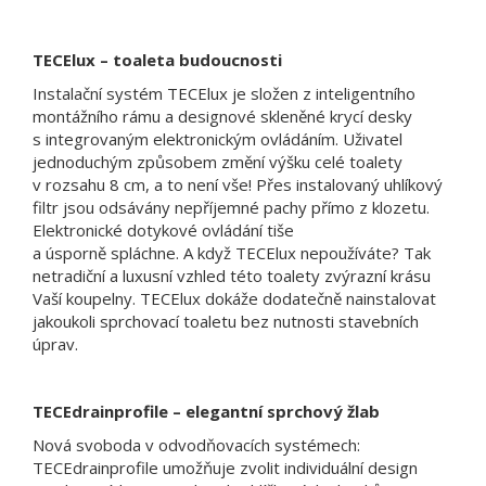
TECElux – toaleta budoucnosti
Instalační systém TECElux je složen z inteligentního
montážního rámu a designové skleněné krycí desky
s integrovaným elektronickým ovládáním. Uživatel
jednoduchým způsobem změní výšku celé toalety
v rozsahu 8 cm, a to není vše! Přes instalovaný uhlíkový
filtr jsou odsávány nepříjemné pachy přímo z klozetu.
Elektronické dotykové ovládání tiše
a úsporně spláchne. A když TECElux nepoužíváte? Tak
netradiční a luxusní vzhled této toalety zvýrazní krásu
Vaší koupelny. TECElux dokáže dodatečně nainstalovat
jakoukoli sprchovací toaletu bez nutnosti stavebních
úprav.
TECEdrainprofile ­– elegantní sprchový žlab
Nová svoboda v odvodňovacích systémech:
TECEdrainprofile umožňuje zvolit individuální design