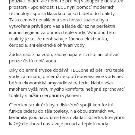
používali bidet, ale nemáte pro něj v koupelně dostatek
prostoru? Společnost TECE nyní pomocí moderních
technologií spojila klasickou funkci bidetu do toalety.
Tato cenově nenákladná sprchovací toaleta byla
vytvořena právě pro Vás a klade důraz na perfektní
intimní hygienu za pomoci teplé vody. Výhodou této
toalety je to, že neobsahuje žádnou elektroniku,
čerpadla, ani elektrické ohřívání vody.
Žádná nádrž na vodu, žádný napájecí zdroj ani ohřívač –
pouze čistá teplá voda.
Díky objemné trysce dodává TECEone až pět litrů teplé
vody za minutu, přičemž nespotřebovává více vody než
běžná ekonomická umyvadlová baterie. Nabízí však
mnohem vyšší míru mycího komfortu než jiné sprchovací
toalety s nižším čerpacím výkonem.
Cílem konstruktérů bylo diskrétně spojit komfortní
funkce bidetu do těla toalety. Na obou stranách WC
keramiky jsou navíc umístěna ovládací kolečka, kterými si
každý dle libosti nastavuje proud a teplotu vody.