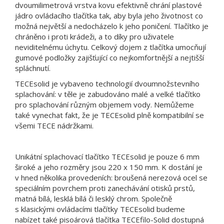
dvoumilimetrová vrstva kovu efektivně chrání plastové
jádro ovládacího tlačítka tak, aby byla jeho životnost co
možná největší a nedocházelo k jeho poničení. Tlačítko je
chráněno i proti krádeži, a to díky pro uživatele
neviditelnému úchytu. Celkový dojem z tlačítka umocňují
gumové podložky zajišťující co nejkomfortnější a nejtišší
spláchnutí.
TECEsolid je vybaveno technologií dvoumnožstevního
splachování: v těle je zabudováno malé a velké tlačítko
pro splachování různým objemem vody. Nemůžeme
také vynechat fakt, že je TECEsolid plně kompatibilní se
všemi TECE nádržkami.
Unikátní splachovací tlačítko TECEsolid je pouze 6 mm
široké a jeho rozměry jsou 220 x 150 mm. K dostání je
v hned několika provedeních: broušená nerezová ocel se
speciálním povrchem proti zanechávání otisků prstů,
matná bílá, lesklá bílá či lesklý chrom. Společně
s klasickými ovládacími tlačítky TECEsolid budeme
nabízet také pisoárová tlačítka TECEfilo-Solid dostupná