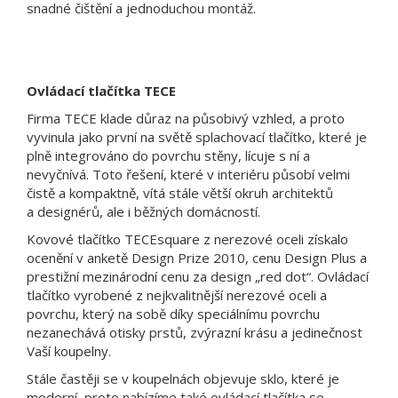
snadné čištění a jednoduchou montáž.
Ovládací tlačítka TECE
Firma TECE klade důraz na působivý vzhled, a proto
vyvinula jako první na světě splachovací tlačítko, které je
plně integrováno do povrchu stěny, lícuje s ní a
nevyčnívá. Toto řešení, které v interiéru působí velmi
čistě a kompaktně, vítá stále větší okruh architektů
a designérů, ale i běžných domácností.
Kovové tlačítko TECEsquare z nerezové oceli získalo
ocenění v anketě Design Prize 2010, cenu Design Plus a
prestižní mezinárodní cenu za design „red dot“. Ovládací
tlačítko vyrobené z nejkvalitnější nerezové oceli a
povrchu, který na sobě díky speciálnímu povrchu
nezanechává otisky prstů, zvýrazní krásu a jedinečnost
Vaší koupelny.
Stále častěji se v koupelnách objevuje sklo, které je
moderní, proto nabízíme také ovládací tlačítka se