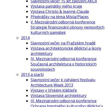
Slavnostní večer 15 let založení AKČR
Výstava památky mého kraje
Výstava Christo & Jeanne-Claude
Přednášky na téma Místa/Places
V. Mezinárodní odborná konference
Strategie financování obnovy nemovitých
kulturních památek
2014
Slavnostní večer na Pražském hradě
Výstava architektonické dědictví a ikony
architektury
IV. Mezinárodní odborná konference
Současná architektura v historických
souvislostech
2013 a starší
Slavnostní večer k zahájení festivalu
Architecture Week 2013
Výstavy v Jiřském klášteře
Výstava Slovenské architektury
III. Mezinárodní odborná konference
Ochrana hmotného kulturního dědictví v