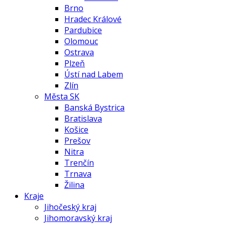
Brno
Hradec Králové
Pardubice
Olomouc
Ostrava
Plzeň
Ústí nad Labem
Zlín
Města SK
Banská Bystrica
Bratislava
Košice
Prešov
Nitra
Trenčín
Trnava
Žilina
Kraje
Jihočeský kraj
Jihomoravský kraj