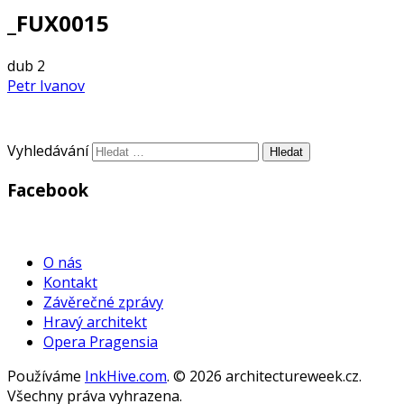
_FUX0015
dub
2
Petr Ivanov
Vyhledávání
Facebook
WordPress
Gallery
O nás
Kontakt
Závěrečné zprávy
Hravý architekt
Opera Pragensia
Používáme
InkHive.com
.
© 2026 architectureweek.cz.
Všechny práva vyhrazena.