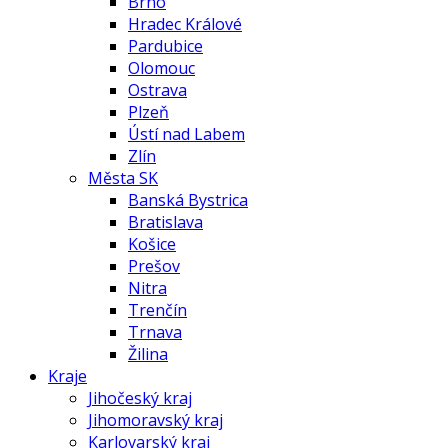
Brno
Hradec Králové
Pardubice
Olomouc
Ostrava
Plzeň
Ústí nad Labem
Zlín
Města SK
Banská Bystrica
Bratislava
Košice
Prešov
Nitra
Trenčín
Trnava
Žilina
Kraje
Jihočeský kraj
Jihomoravský kraj
Karlovarský kraj