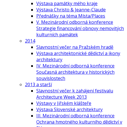
Výstava památky mého kraje
Výstava Christo & Jeanne-Claude
Přednášky na téma Místa/Places
V. Mezinárodní odborná konference
Strategie financování obnovy nemovitých
kulturních památek
2014
Slavnostní večer na Pražském hradě
Výstava architektonické dědictví a ikony
architektury
IV. Mezinárodní odborná konference
Současná architektura v historických
souvislostech
2013 a starší
Slavnostní večer k zahájení festivalu
Architecture Week 2013
Výstavy v Jiřském klášteře
Výstava Slovenské architektury
III. Mezinárodní odborná konference
Ochrana hmotného kulturního dědictví v