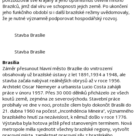
Brazilců, jimž dal víru ve schopnosti jejich země. Po ukončení
jeho funkčního období si i další brazilské režimy uvědomovaly,
že je nutné významně podporovat hospodářský rozvoj.
Stavba Brasílie
Stavba Brasílie
Brasília
Záměr přesunout hlavní město Brazílie do vnitrozemí
obsahovaly už brazilské ústavy z let 1891,1934 a 1948, ale
stavba začala nabývat reálnějších obrysů až v roce 1956.
Architekt Oscar Niemeyer a urbanista Lucio Costa zahájili
práce v únoru 1957. Přes 30 000 dělníků přicházelo ze všech
koutů země, zejména ze severovýchodu. Stavební práce
probíhaly ve dne v noci, protože cílem bylo dokončit Brasílii do
21. dubna 1960 na počest „Inconhdéncia Mineira“, významného
brazilského hnutí za nezávislost, k němuž došlo v roce 1776.
Výstavba byla hotova ještě před stanoveným termínem. Nová
metropole měla sjednotit všechny brazilské regiony, vytvořit
pracovní místa, zaměstnat pracovní síly z brazilského