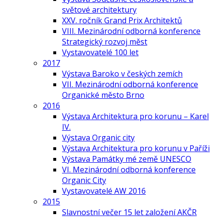
světové architektury
XXV. ročník Grand Prix Architektů
VIII. Mezinárodní odborná konference
Strategický rozvoj měst
Vystavovatelé 100 let
2017
Výstava Baroko v českých zemích
VII. Mezinárodní odborná konference
Organické město Brno
2016
Výstava Architektura pro korunu – Karel
IV.
Výstava Organic city
Výstava Architektura pro korunu v Paříži
Výstava Památky mé země UNESCO
VI. Mezinárodní odborná konference
Organic City
Vystavovatelé AW 2016
2015
Slavnostní večer 15 let založení AKČR