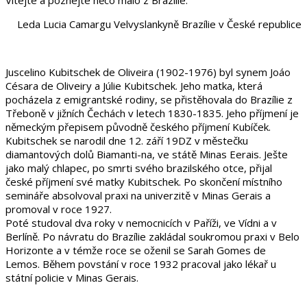
Leda Lucia Camargu Velvyslankyně Brazílie v České republice
Juscelino Kubitschek de Oliveira (1902-1976) byl synem Joáo
Césara de Oliveiry a Júlie Kubitschek. Jeho matka, která
pocházela z emigrantské rodiny, se přistěhovala do Brazílie z
Třeboně v jižních Čechách v letech 1830-1835. Jeho příjmení je
německým přepisem původně českého příjmení Kubíček.
Kubitschek se narodil dne 12. září 19DZ v městečku
diamantových dolů Biamanti-na, ve státě Minas Eerais. Ješte
jako malý chlapec, po smrti svého brazilského otce, přijal
české příjmení své matky Kubitschek. Po skončení místního
semináře absolvoval praxi na univerzitě v Minas Gerais a
promoval v roce 1927.
Poté studoval dva roky v nemocnicích v Paříži, ve Vídni a v
Berlíně. Po návratu do Brazílie zakládal soukromou praxi v Belo
Horizonte a v témže roce se oženil se Sarah Gomes de
Lemos. Během povstání v roce 1932 pracoval jako lékař u
státní policie v Minas Gerais.