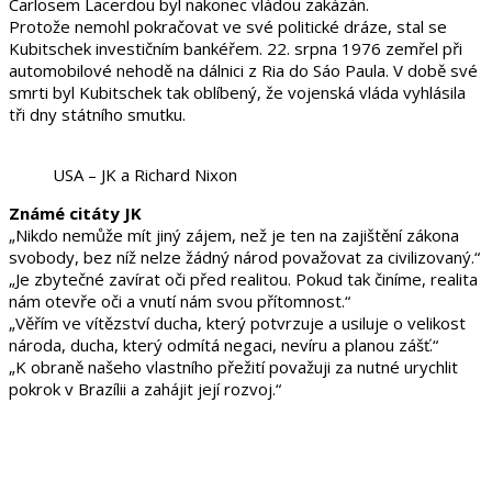
Carlosem Lacerdou byl nakonec vládou zakázán.
Protože nemohl pokračovat ve své politické dráze, stal se
Kubitschek investičním bankéřem. 22. srpna 1976 zemřel při
automobilové nehodě na dálnici z Ria do Sáo Paula. V době své
smrti byl Kubitschek tak oblíbený, že vojenská vláda vyhlásila
tři dny státního smutku.
USA – JK a Richard Nixon
Známé citáty JK
„Nikdo nemůže mít jiný zájem, než je ten na zajištění zákona
svobody, bez níž nelze žádný národ považovat za civilizovaný.“
„Je zbytečné zavírat oči před realitou. Pokud tak činíme, realita
nám otevře oči a vnutí nám svou přítomnost.“
„Věřím ve vítězství ducha, který potvrzuje a usiluje o velikost
národa, ducha, který odmítá negaci, nevíru a planou zášť.“
„K obraně našeho vlastního přežití považuji za nutné urychlit
pokrok v Brazílii a zahájit její rozvoj.“