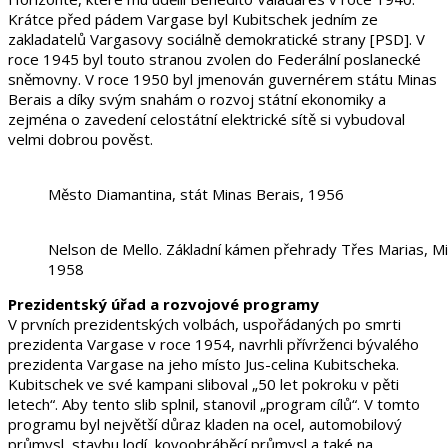
Krátce před pádem Vargase byl Kubitschek jedním ze
zakladatelů Vargasovy sociálně demokratické strany [PSD]. V
roce 1945 byl touto stranou zvolen do Federální poslanecké
sněmovny. V roce 1950 byl jmenován guvernérem státu Minas
Berais a díky svým snahám o rozvoj státní ekonomiky a
zejména o zavedení celostátní elektrické sítě si vybudoval
velmi dobrou pověst.
Město Diamantina, stát Minas Berais, 1956
Nelson de Mello. Základní kámen přehrady Třes Marias, Mi
1958
Prezidentský úřad a rozvojové programy
V prvních prezidentských volbách, uspořádaných po smrti
prezidenta Vargase v roce 1954, navrhli přívrženci bývalého
prezidenta Vargase na jeho místo Jus-celina Kubitscheka.
Kubitschek ve své kampani sliboval „50 let pokroku v pěti
letech“. Aby tento slib splnil, stanovil „program cílů“. V tomto
programu byl největší důraz kladen na ocel, automobilový
průmysl, stavbu lodí, kovoobráběcí průmysl a také na