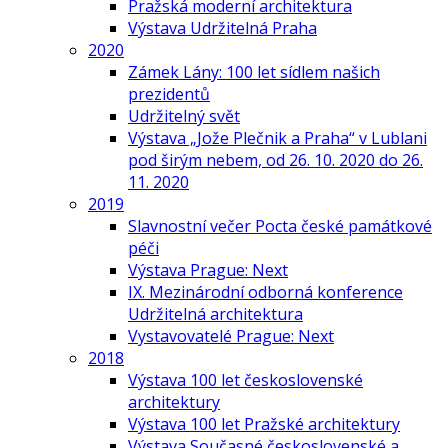
Pražská moderní architektura
Výstava Udržitelná Praha
2020
Zámek Lány: 100 let sídlem našich
prezidentů
Udržitelný svět
Výstava „Jože Plečnik a Praha“ v Lublani
pod širým nebem, od 26. 10. 2020 do 26.
11. 2020
2019
Slavnostní večer Pocta české památkové
péči
Výstava Prague: Next
IX. Mezinárodní odborná konference
Udržitelná architektura
Vystavovatelé Prague: Next
2018
Výstava 100 let československé
architektury
Výstava 100 let Pražské architektury
Výstava Současné československé a