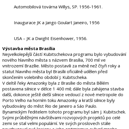
Automobilová továrna Willys, SP. 1956-1961.
Inaugurace JK a Jango Goulart Janeiro, 1956
USA – JK a Dwight Eisenhower, 1956.
Výstavba města Brasília
Nejvelkolepější částí Kubitschekova programu bylo vybudování
nového hlavního města s názvem Brasília, 700 mil ve
vnitrozemí Brazílie. Město postavili za méně než čtyři roky a
statut hlavního města byl Brasílii oficiálně udělen před
skončením volebního období J. Kubitscheka.
V deltě řeky Amazonky byla z Brasílie do města Bělém
postavena silnice v délce 1 400 mil; dále byla zahájena stavba
další, dokonce ještě delší silnice vedoucí z nové metropole do
Porto Velho na horním toku Amazonky a kratší silnice byly
vybudovány do měst Rio de Janeiro a Sáo Paulo.
Bynamickým ředitelem tohoto programu byl sám J. Kubitschek.
Svými průběžnými návštěvami rozvojových projektů po celé
zemi se stal velmi populární. Ve svých proslovech stále
povzbuzoval své krajany a jeho optimismus ovlivnil mnoho