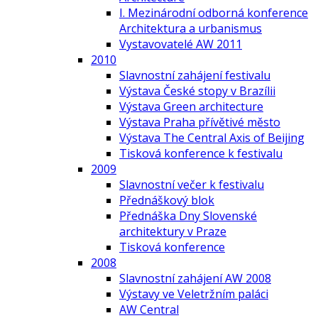
I. Mezinárodní odborná konference
Architektura a urbanismus
Vystavovatelé AW 2011
2010
Slavnostní zahájení festivalu
Výstava České stopy v Brazílii
Výstava Green architecture
Výstava Praha přívětivé město
Výstava The Central Axis of Beijing
Tisková konference k festivalu
2009
Slavnostní večer k festivalu
Přednáškový blok
Přednáška Dny Slovenské
architektury v Praze
Tisková konference
2008
Slavnostní zahájení AW 2008
Výstavy ve Veletržním paláci
AW Central