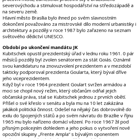
severovýchodu a stimulovat hospodářství na středozápadě a
na severu země.
Hlavní město Brasília bylo ihned po svém slavnostním
dokončení považováno za mistrovské dílo moderní urbanistiky i
architektury a později v roce 1987 bylo zařazeno na seznam
světového dědictví UNESCO.
Období po ukončení mandátu JK
Kubitschek opustil prezidentský úřad v lednu roku 1961. 0 pár
měsíců později byl zvolen senátorem za stát Goiás. Oznámil
svou kandidaturu na znovuzvolení prezidentem a v mezidobí
takticky podporoval prezidenta Goularta, který býval dříve
jeho viceprezidentem.
Když byl v roce 1964 prezident Goulart svržen armádou a
moci se chopil nový režim, který občanům odňal jejich
občanská práva, stal se Kubitschek jednou z prvních obětí.
Přišel o své křeslo v senátu a byla mu na 10 let zakázána
jakákoli politická činnost. Odešel na nějaký čas dobrovolně do
exilu do Spojených států a po svém návratu do Brazílie v říjnu
1965 mu bylo nařízeno domácí vězení. Po roce 1967 žil pod
přísným policejním dohledem a jeho pokus o vytvoření nové
opoziční skupiny „Frente Ampla“ s bývalým oponentem