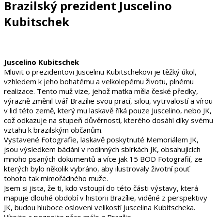
Brazilský prezident Juscelino
Kubitschek
Juscelino Kubitschek
Mluvit o prezidentovi Juscelinu Kubitschekovi je těžký úkol,
vzhledem k jeho bohatému a velkolepému životu, plnému
realizace. Tento muž vize, jehož matka měla české předky,
výrazně změnil tvář Brazílie svou prací, silou, vytrvalostí a vírou
v lid této země, který mu laskavě říká pouze Juscelino, nebo JK,
což odkazuje na stupeň důvěrnosti, kterého dosáhl díky svému
vztahu k brazilským občanům.
Vystavené Fotografie, laskavě poskytnuté Memoriálem JK,
jsou výsledkem bádání v rodinných sbírkách JK, obsahujících
mnoho psaných dokumentů a více jak 15 BOD Fotografií, ze
kterých bylo několik vybráno, aby ilustrovaly životní pouť
tohoto tak mimořádného muže.
Jsem si jista, že ti, kdo vstoupí do této části výstavy, která
mapuje dlouhé období v historii Brazílie, viděné z perspektivy
JK, budou hluboce osloveni velikostí Juscelina Kubitscheka.
Vítejte a poznejte něco málo z Brazílie.