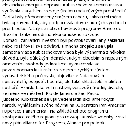
elektrickou energii a dopravu. Kubitschekova administrativa
využívala k urychlení rozvoje širokou řadu různých prostředků.
Tarify byly přehodnoceny směrem nahoru, zahraniční měna
byla upravena tak, aby podporovala dovoz nutných výrobních
prostředků. Začaly se nabízet úvěrové programy Banco do
Brasil a Banky národního ekonomického rozvoje.
Domácí i zahraniční investoři byli povzbuzováni, aby zakládali
nebo rozšiřovali svá odvětví, a mnoha projektů se ujala
samotná vláda.Kubitschekova vláda byla významná z několika
důvodů. Byla důležitým demokratickým obdobím s nepatrnými
omezeními svobody jednotlivce. Vyznačovala se
pozoruhodným kulturním rozvojem s rychlým růstem
vydavatelského průmyslu, objevila se řada nových
spisovatelů, esejistů, básníků, ale také skladatelů, malířů a
sochařů. Vzniklo také velmi aktivní, vpravdě národní, divadlo,
zejména ve městech Rio de Janeiro a Sáo Paulo.
Juscelino Kubitschek se ujal vedení latin-sko-amerických
národů vyhlášením svého návrhu na „Operation Pan America“
[Operace Panamerika). Na základě tohoto programu
spolupráce celého regionu pro rozvoj Latinské Ameriky vznikl
nový plán Alliance for Progress, Aliance pro pokrok.