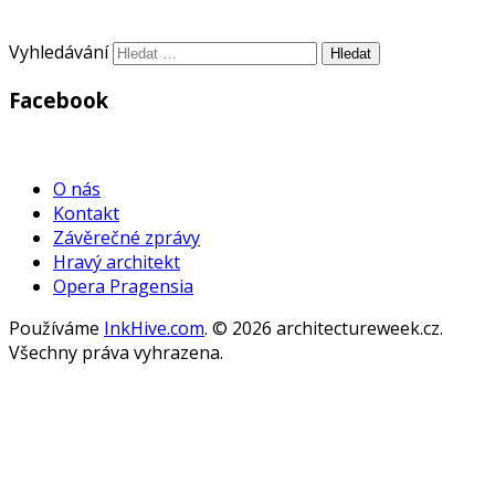
Vyhledávání
Facebook
WordPress
Gallery
O nás
Kontakt
Závěrečné zprávy
Hravý architekt
Opera Pragensia
Používáme
InkHive.com
.
© 2026 architectureweek.cz.
Všechny práva vyhrazena.