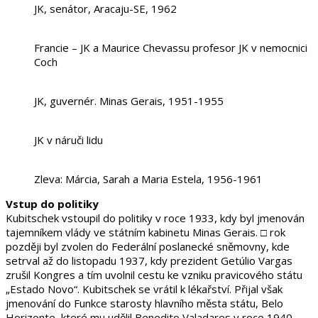
JK, senátor, Aracaju-SE, 1962
Francie – JK a Maurice Chevassu profesor JK v nemocnici
Coch
JK, guvernér. Minas Gerais, 1951-1955
JK v náruči lidu
Zleva: Márcia, Sarah a Maria Estela, 1956-1961
Vstup do politiky
Kubitschek vstoupil do politiky v roce 1933, kdy byl jmenován
tajemníkem vlády ve státním kabinetu Minas Gerais. □ rok
později byl zvolen do Federální poslanecké sněmovny, kde
setrval až do listopadu 1937, kdy prezident Getúlio Vargas
zrušil Kongres a tím uvolnil cestu ke vzniku pravicového státu
„Estado Novo“. Kubitschek se vrátil k lékařství. Přijal však
jmenování do Funkce starosty hlavního města státu, Belo
Horizonte, které mu udělil Benedito Valadares v roce 1940.