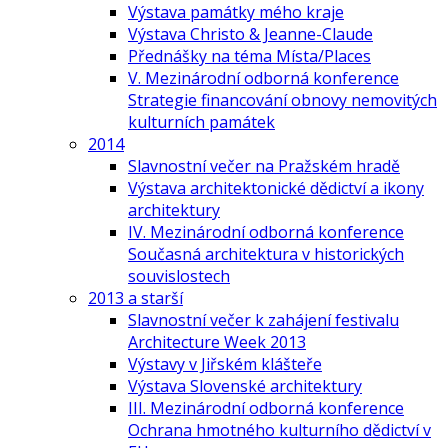
Výstava památky mého kraje
Výstava Christo & Jeanne-Claude
Přednášky na téma Místa/Places
V. Mezinárodní odborná konference
Strategie financování obnovy nemovitých
kulturních památek
2014
Slavnostní večer na Pražském hradě
Výstava architektonické dědictví a ikony
architektury
IV. Mezinárodní odborná konference
Současná architektura v historických
souvislostech
2013 a starší
Slavnostní večer k zahájení festivalu
Architecture Week 2013
Výstavy v Jiřském klášteře
Výstava Slovenské architektury
III. Mezinárodní odborná konference
Ochrana hmotného kulturního dědictví v