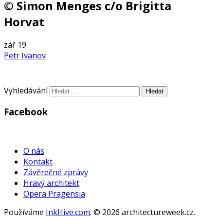
© Simon Menges c/o Brigitta
Horvat
zář
19
Petr Ivanov
Vyhledávání
Facebook
WordPress
Gallery
O nás
Kontakt
Závěrečné zprávy
Hravý architekt
Opera Pragensia
Používáme
InkHive.com
.
© 2026 architectureweek.cz.