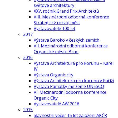
světové architektury
XXV. ročník Grand Prix Architektů
VIII. Mezinárodní odborná konference
Strategický rozvoj měst
Vystavovatelé 100 let
2017
Výstava Baroko v českých zemích
VII. Mezinárodní odborná konference
Organické město Brno
2016
Výstava Architektura pro korunu – Karel
IV.
Výstava Organic city
Výstava Architektura pro korunu v Paříži
Výstava Památky mé země UNESCO
VI. Mezinárodní odborná konference
Organic City
Vystavovatelé AW 2016
2015
Slavnostní večer 15 let založení AKČR