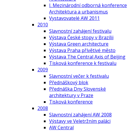
I. Mezinárodní odborná konference
Architektura a urbanismus
Vystavovatelé AW 2011
2010
Slavnostní zahájení festivalu
Výstava České stopy v Brazílii
Výstava Green architecture
Výstava Praha přívětivé město
Výstava The Central Axis of Beijing
Tisková konference k festivalu
2009
Slavnostní večer k festivalu
Přednáškový blok
Přednáška Dny Slovenské
architektury v Praze
Tisková konference
2008
Slavnostní zahájení AW 2008
Výstavy ve Veletržním paláci
AW Central