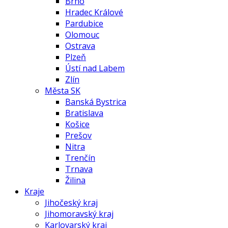
Brno
Hradec Králové
Pardubice
Olomouc
Ostrava
Plzeň
Ústí nad Labem
Zlín
Města SK
Banská Bystrica
Bratislava
Košice
Prešov
Nitra
Trenčín
Trnava
Žilina
Kraje
Jihočeský kraj
Jihomoravský kraj
Karlovarský kraj