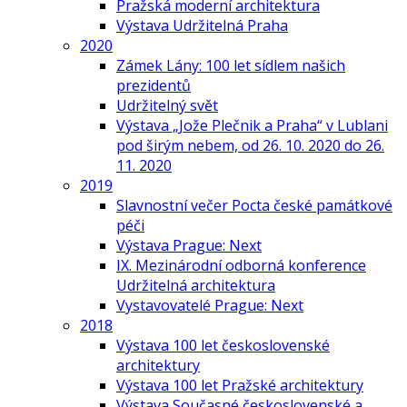
Pražská moderní architektura
Výstava Udržitelná Praha
2020
Zámek Lány: 100 let sídlem našich
prezidentů
Udržitelný svět
Výstava „Jože Plečnik a Praha“ v Lublani
pod širým nebem, od 26. 10. 2020 do 26.
11. 2020
2019
Slavnostní večer Pocta české památkové
péči
Výstava Prague: Next
IX. Mezinárodní odborná konference
Udržitelná architektura
Vystavovatelé Prague: Next
2018
Výstava 100 let československé
architektury
Výstava 100 let Pražské architektury
Výstava Současné československé a