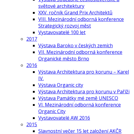
světové architektury
XXV. ročník Grand Prix Architektů
VIII. Mezinárodní odborná konference
Strategický rozvoj měst
Vystavovatelé 100 let
2017
Výstava Baroko v českých zemích
VII. Mezinárodní odborná konference
Organické město Brno
2016
Výstava Architektura pro korunu – Karel
IV.
Výstava Organic city
Výstava Architektura pro korunu v Paříži
Výstava Památky mé země UNESCO
VI. Mezinárodní odborná konference
Organic City
Vystavovatelé AW 2016
2015
Slavnostní večer 15 let založení AKČR