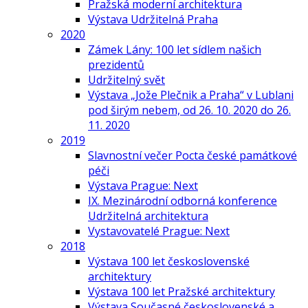
Pražská moderní architektura
Výstava Udržitelná Praha
2020
Zámek Lány: 100 let sídlem našich
prezidentů
Udržitelný svět
Výstava „Jože Plečnik a Praha“ v Lublani
pod širým nebem, od 26. 10. 2020 do 26.
11. 2020
2019
Slavnostní večer Pocta české památkové
péči
Výstava Prague: Next
IX. Mezinárodní odborná konference
Udržitelná architektura
Vystavovatelé Prague: Next
2018
Výstava 100 let československé
architektury
Výstava 100 let Pražské architektury
Výstava Současné československé a