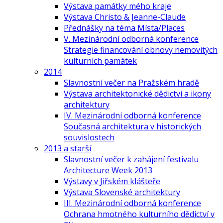
Výstava památky mého kraje
Výstava Christo & Jeanne-Claude
Přednášky na téma Místa/Places
V. Mezinárodní odborná konference
Strategie financování obnovy nemovitých
kulturních památek
2014
Slavnostní večer na Pražském hradě
Výstava architektonické dědictví a ikony
architektury
IV. Mezinárodní odborná konference
Současná architektura v historických
souvislostech
2013 a starší
Slavnostní večer k zahájení festivalu
Architecture Week 2013
Výstavy v Jiřském klášteře
Výstava Slovenské architektury
III. Mezinárodní odborná konference
Ochrana hmotného kulturního dědictví v