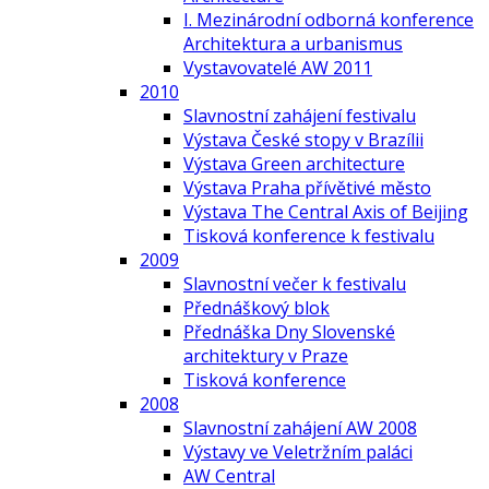
I. Mezinárodní odborná konference
Architektura a urbanismus
Vystavovatelé AW 2011
2010
Slavnostní zahájení festivalu
Výstava České stopy v Brazílii
Výstava Green architecture
Výstava Praha přívětivé město
Výstava The Central Axis of Beijing
Tisková konference k festivalu
2009
Slavnostní večer k festivalu
Přednáškový blok
Přednáška Dny Slovenské
architektury v Praze
Tisková konference
2008
Slavnostní zahájení AW 2008
Výstavy ve Veletržním paláci
AW Central