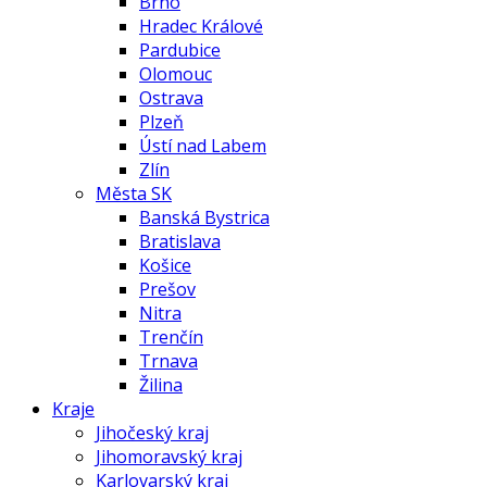
Brno
Hradec Králové
Pardubice
Olomouc
Ostrava
Plzeň
Ústí nad Labem
Zlín
Města SK
Banská Bystrica
Bratislava
Košice
Prešov
Nitra
Trenčín
Trnava
Žilina
Kraje
Jihočeský kraj
Jihomoravský kraj
Karlovarský kraj