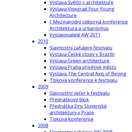
Výstava Světlo v architektuře
Výstava Visegrad Four Young
Architecture
I. Mezinárodní odborná konference
Architektura a urbanismus
Vystavovatelé AW 2011
2010
Slavnostní zahájení festivalu
Výstava České stopy v Brazílii
Výstava Green architecture
Výstava Praha přívětivé město
Výstava The Central Axis of Beijing
Tisková konference k festivalu
2009
Slavnostní večer k festivalu
Přednáškový blok
Přednáška Dny Slovenské
architektury v Praze
Tisková konference
2008