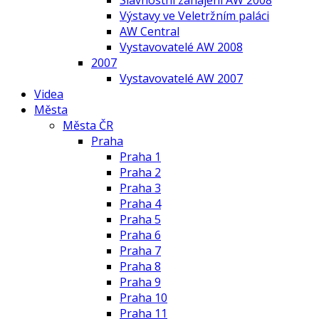
Slavnostní zahájení AW 2008
Výstavy ve Veletržním paláci
AW Central
Vystavovatelé AW 2008
2007
Vystavovatelé AW 2007
Videa
Města
Města ČR
Praha
Praha 1
Praha 2
Praha 3
Praha 4
Praha 5
Praha 6
Praha 7
Praha 8
Praha 9
Praha 10
Praha 11