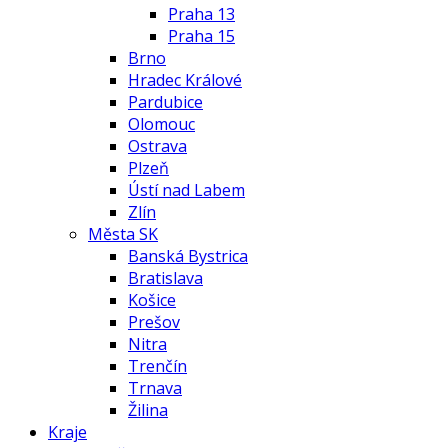
Praha 13
Praha 15
Brno
Hradec Králové
Pardubice
Olomouc
Ostrava
Plzeň
Ústí nad Labem
Zlín
Města SK
Banská Bystrica
Bratislava
Košice
Prešov
Nitra
Trenčín
Trnava
Žilina
Kraje