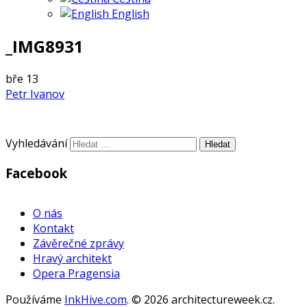
English
_IMG8931
bře
13
Petr Ivanov
Vyhledávání
Facebook
WordPress
Gallery
O nás
Kontakt
Závěrečné zprávy
Hravý architekt
Opera Pragensia
Používáme
InkHive.com
.
© 2026 architectureweek.cz.