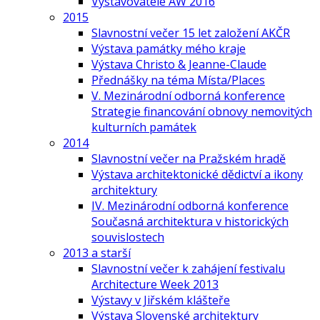
Vystavovatelé AW 2016
2015
Slavnostní večer 15 let založení AKČR
Výstava památky mého kraje
Výstava Christo & Jeanne-Claude
Přednášky na téma Místa/Places
V. Mezinárodní odborná konference
Strategie financování obnovy nemovitých
kulturních památek
2014
Slavnostní večer na Pražském hradě
Výstava architektonické dědictví a ikony
architektury
IV. Mezinárodní odborná konference
Současná architektura v historických
souvislostech
2013 a starší
Slavnostní večer k zahájení festivalu
Architecture Week 2013
Výstavy v Jiřském klášteře
Výstava Slovenské architektury