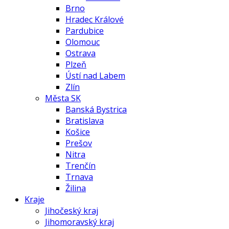
Brno
Hradec Králové
Pardubice
Olomouc
Ostrava
Plzeň
Ústí nad Labem
Zlín
Města SK
Banská Bystrica
Bratislava
Košice
Prešov
Nitra
Trenčín
Trnava
Žilina
Kraje
Jihočeský kraj
Jihomoravský kraj