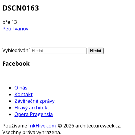
DSCN0163
bře
13
Petr Ivanov
Vyhledávání
Facebook
WordPress
Gallery
O nás
Kontakt
Závěrečné zprávy
Hravý architekt
Opera Pragensia
Používáme
InkHive.com
.
© 2026 architectureweek.cz.
Všechny práva vyhrazena.