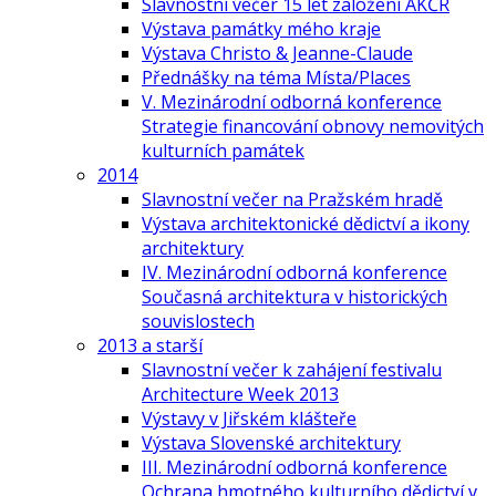
Slavnostní večer 15 let založení AKČR
Výstava památky mého kraje
Výstava Christo & Jeanne-Claude
Přednášky na téma Místa/Places
V. Mezinárodní odborná konference
Strategie financování obnovy nemovitých
kulturních památek
2014
Slavnostní večer na Pražském hradě
Výstava architektonické dědictví a ikony
architektury
IV. Mezinárodní odborná konference
Současná architektura v historických
souvislostech
2013 a starší
Slavnostní večer k zahájení festivalu
Architecture Week 2013
Výstavy v Jiřském klášteře
Výstava Slovenské architektury
III. Mezinárodní odborná konference
Ochrana hmotného kulturního dědictví v