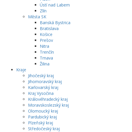
Ústí nad Labem
Zlín
Města SK
Banská Bystrica
Bratislava
Košice
Prešov
Nitra
Trenčín
Trnava
Žilina
Kraje
Jihočeský kraj
Jihomoravský kraj
Karlovarský kraj
Kraj Vysočina
Královéhradecký kraj
Moravskoslezský kraj
Olomoucký kraj
Pardubický kraj
Plzeňský kraj
Středočeský kraj