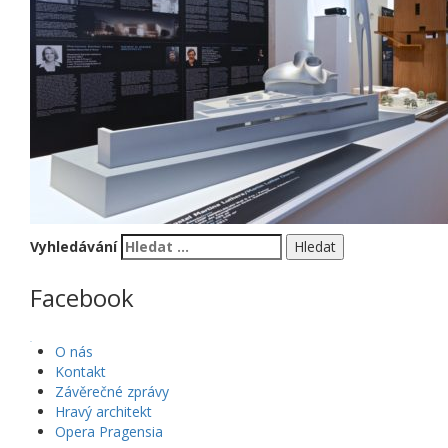
Vyhledávání
Facebook
WordPress Gallery
O nás
Kontakt
Závěrečné zprávy
Hravý architekt
Opera Pragensia