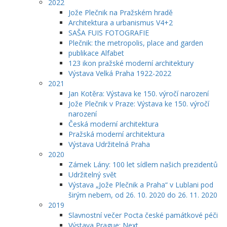
2022
Jože Plečnik na Pražském hradě
Architektura a urbanismus V4+2
SAŠA FUIS FOTOGRAFIE
Plečnik: the metropolis, place and garden
publikace Alfabet
123 ikon pražské moderní architektury
Výstava Velká Praha 1922-2022
2021
Jan Kotěra: Výstava ke 150. výročí narození
Jože Plečnik v Praze: Výstava ke 150. výročí
narození
Česká moderní architektura
Pražská moderní architektura
Výstava Udržitelná Praha
2020
Zámek Lány: 100 let sídlem našich prezidentů
Udržitelný svět
Výstava „Jože Plečnik a Praha“ v Lublani pod
širým nebem, od 26. 10. 2020 do 26. 11. 2020
2019
Slavnostní večer Pocta české památkové péči
Výstava Prague: Next