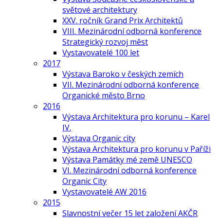
světové architektury
XXV. ročník Grand Prix Architektů
VIII. Mezinárodní odborná konference
Strategický rozvoj měst
Vystavovatelé 100 let
2017
Výstava Baroko v českých zemích
VII. Mezinárodní odborná konference
Organické město Brno
2016
Výstava Architektura pro korunu – Karel
IV.
Výstava Organic city
Výstava Architektura pro korunu v Paříži
Výstava Památky mé země UNESCO
VI. Mezinárodní odborná konference
Organic City
Vystavovatelé AW 2016
2015
Slavnostní večer 15 let založení AKČR