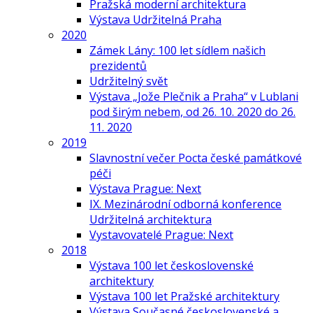
Pražská moderní architektura
Výstava Udržitelná Praha
2020
Zámek Lány: 100 let sídlem našich
prezidentů
Udržitelný svět
Výstava „Jože Plečnik a Praha“ v Lublani
pod širým nebem, od 26. 10. 2020 do 26.
11. 2020
2019
Slavnostní večer Pocta české památkové
péči
Výstava Prague: Next
IX. Mezinárodní odborná konference
Udržitelná architektura
Vystavovatelé Prague: Next
2018
Výstava 100 let československé
architektury
Výstava 100 let Pražské architektury
Výstava Současné československé a