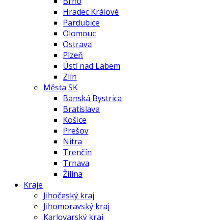
Brno
Hradec Králové
Pardubice
Olomouc
Ostrava
Plzeň
Ústí nad Labem
Zlín
Města SK
Banská Bystrica
Bratislava
Košice
Prešov
Nitra
Trenčín
Trnava
Žilina
Kraje
Jihočeský kraj
Jihomoravský kraj
Karlovarský kraj