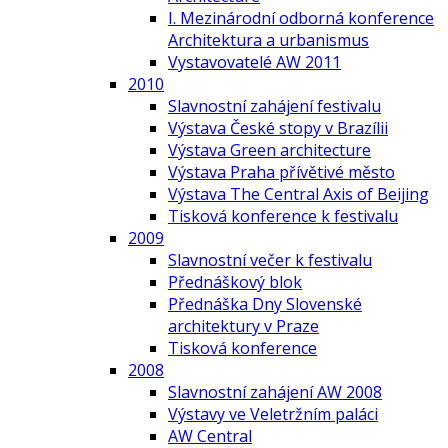
I. Mezinárodní odborná konference
Architektura a urbanismus
Vystavovatelé AW 2011
2010
Slavnostní zahájení festivalu
Výstava České stopy v Brazílii
Výstava Green architecture
Výstava Praha přívětivé město
Výstava The Central Axis of Beijing
Tisková konference k festivalu
2009
Slavnostní večer k festivalu
Přednáškový blok
Přednáška Dny Slovenské
architektury v Praze
Tisková konference
2008
Slavnostní zahájení AW 2008
Výstavy ve Veletržním paláci
AW Central