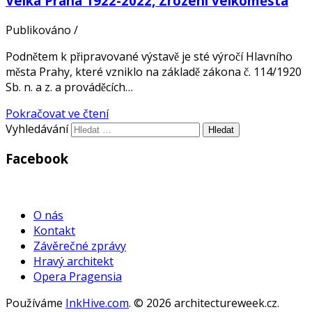
Velká Praha 1922-2022, Zrození velkoměsta
Publikováno
/
Podnětem k připravované výstavě je sté výročí Hlavního
města Prahy, které vzniklo na základě zákona č. 114/1920
Sb. n. a z. a prováděcích…
Pokračovat ve čtení
Vyhledávání
Facebook
WordPress
Gallery
O nás
Kontakt
Závěrečné zprávy
Hravý architekt
Opera Pragensia
Používáme
InkHive.com
.
© 2026 architectureweek.cz.