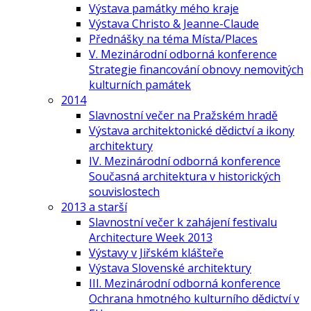
Výstava památky mého kraje
Výstava Christo & Jeanne-Claude
Přednášky na téma Místa/Places
V. Mezinárodní odborná konference
Strategie financování obnovy nemovitých
kulturních památek
2014
Slavnostní večer na Pražském hradě
Výstava architektonické dědictví a ikony
architektury
IV. Mezinárodní odborná konference
Současná architektura v historických
souvislostech
2013 a starší
Slavnostní večer k zahájení festivalu
Architecture Week 2013
Výstavy v Jiřském klášteře
Výstava Slovenské architektury
III. Mezinárodní odborná konference
Ochrana hmotného kulturního dědictví v