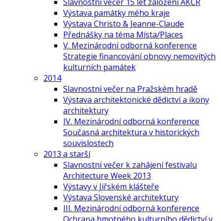
Slavnostní večer 15 let založení AKČR
Výstava památky mého kraje
Výstava Christo & Jeanne-Claude
Přednášky na téma Místa/Places
V. Mezinárodní odborná konference
Strategie financování obnovy nemovitých
kulturních památek
2014
Slavnostní večer na Pražském hradě
Výstava architektonické dědictví a ikony
architektury
IV. Mezinárodní odborná konference
Současná architektura v historických
souvislostech
2013 a starší
Slavnostní večer k zahájení festivalu
Architecture Week 2013
Výstavy v Jiřském klášteře
Výstava Slovenské architektury
III. Mezinárodní odborná konference
Ochrana hmotného kulturního dědictví v