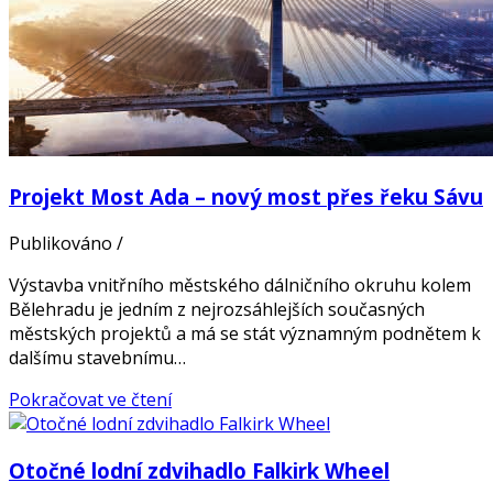
Projekt Most Ada – nový most přes řeku Sávu
Publikováno
/
Výstavba vnitřního městského dálničního okruhu kolem
Bělehradu je jedním z nejrozsáhlejších současných
městských projektů a má se stát významným podnětem k
dalšímu stavebnímu…
Pokračovat ve čtení
Otočné lodní zdvihadlo Falkirk Wheel