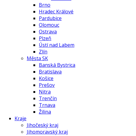
Brno
Hradec Králové
Pardubice
Olomouc
Ostrava
Plzeň
Ústí nad Labem
Zlín
Města SK
Banská Bystrica
Bratislava
Košice
Prešov
Nitra
Trenčín
Trnava
Žilina
Kraje
Jihočeský kraj
Jihomoravský kraj