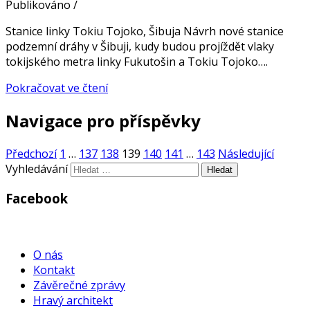
Publikováno
/
Stanice linky Tokiu Tojoko, Šibuja Návrh nové stanice
podzemní dráhy v Šibuji, kudy budou projíždět vlaky
tokijského metra linky Fukutošin a Tokiu Tojoko….
Pokračovat ve čtení
Navigace pro příspěvky
Předchozí
1
…
137
138
139
140
141
…
143
Následující
Vyhledávání
Facebook
WordPress
Gallery
O nás
Kontakt
Závěrečné zprávy
Hravý architekt