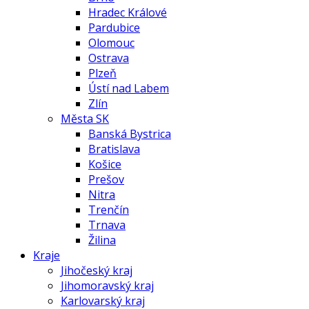
Hradec Králové
Pardubice
Olomouc
Ostrava
Plzeň
Ústí nad Labem
Zlín
Města SK
Banská Bystrica
Bratislava
Košice
Prešov
Nitra
Trenčín
Trnava
Žilina
Kraje
Jihočeský kraj
Jihomoravský kraj
Karlovarský kraj