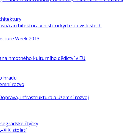
chitektury
ná architektura v historických souvislostech
itecture Week 2013
ana hmotného kulturního dědictví v EU
o hradu
zemní rozvoj
Doprava, infrastruktura a územní rozvoj
isegrádské čtyřky
–XIX. století