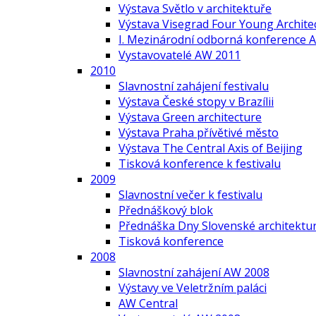
Výstava Světlo v architektuře
Výstava Visegrad Four Young Archite
I. Mezinárodní odborná konference A
Vystavovatelé AW 2011
2010
Slavnostní zahájení festivalu
Výstava České stopy v Brazílii
Výstava Green architecture
Výstava Praha přívětivé město
Výstava The Central Axis of Beijing
Tisková konference k festivalu
2009
Slavnostní večer k festivalu
Přednáškový blok
Přednáška Dny Slovenské architektur
Tisková konference
2008
Slavnostní zahájení AW 2008
Výstavy ve Veletržním paláci
AW Central