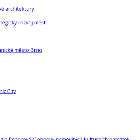
é architektury
tegický rozvoj měst
anické město Brno
.
ic City
gie financování obnovy nemovitých kulturních památek