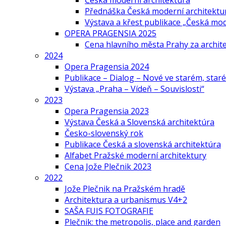
Česká moderní architektura
Přednáška Česká moderní architektu
Výstava a křest publikace „Česká mo
OPERA PRAGENSIA 2025
Cena hlavního města Prahy za archi
2024
Opera Pragensia 2024
Publikace – Dialog – Nové ve starém, star
Výstava „Praha – Vídeň – Souvislosti“
2023
Opera Pragensia 2023
Výstava Česká a Slovenská architektúra
Česko-slovenský rok
Publikace Česká a slovenská architektúra
Alfabet Pražské moderní architektury
Cena Jože Plečnik 2023
2022
Jože Plečnik na Pražském hradě
Architektura a urbanismus V4+2
SAŠA FUIS FOTOGRAFIE
Plečnik: the metropolis, place and garden