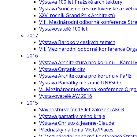
Výstava 100 let Pražské architektury
Výstava Současné československé a světov
XXV. ročník Grand Prix Architektů
VIII. Mezinárodní odborná konference Stra
Vystavovatelé 100 let
2017
Výstava Baroko v českých zemích
VII. Mezinárodní odborná konference Org
2016
Výstava Architektura pro korunu – Karel IV
Výstava Organic city
Výstava Architektura pro korunu v Paříži
Výstava Památky mé země UNESCO
VI. Mezinárodní odborná konference Organ
Vystavovatelé AW 2016
2015
Slavnostní večer 15 let založení AKČR
Výstava památky mého kraje
Výstava Christo & Jeanne-Claude
Přednášky na téma Místa/Places
V. Mezinárodní odborná konference Strate