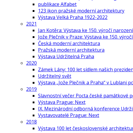
publikace Alfabet
123 ikon pražské moderní architektury
Výstava Velká Praha 1922-2022
2021
Jan Kotěra: Výstava ke 150. výročí narození
Jože Plečnik v Praze: Výstava ke 150. výroč
Česká moderní architektura
Pražská moderní architektura
Výstava Udržitelná Praha
2020
Zámek Lány: 100 let sídlem našich prezide
Udržitelný svět
Výstava „Jože Plečnik a Praha“ v Lublani p
2019
Slavnostní večer Pocta české památkové p
Výstava Prague: Next
IX. Mezinárodní odborná konference Udrži
Vystavovatelé Prague: Next
2018
Výstava 100 let československé architektu