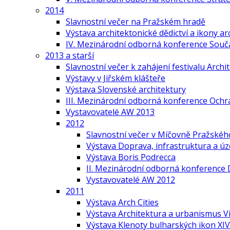
2014
Slavnostní večer na Pražském hradě
Výstava architektonické dědictví a ikony ar
IV. Mezinárodní odborná konference Součas
2013 a starší
Slavnostní večer k zahájení festivalu Arch
Výstavy v Jiřském klášteře
Výstava Slovenské architektury
III. Mezinárodní odborná konference Ochr
Vystavovatelé AW 2013
2012
Slavnostní večer v Míčovně Pražskéh
Výstava Doprava, infrastruktura a ú
Výstava Boris Podrecca
II. Mezinárodní odborná konference 
Vystavovatelé AW 2012
2011
Výstava Arch Cities
Výstava Architektura a urbanismus V
Výstava Klenoty bulharských ikon XIV.