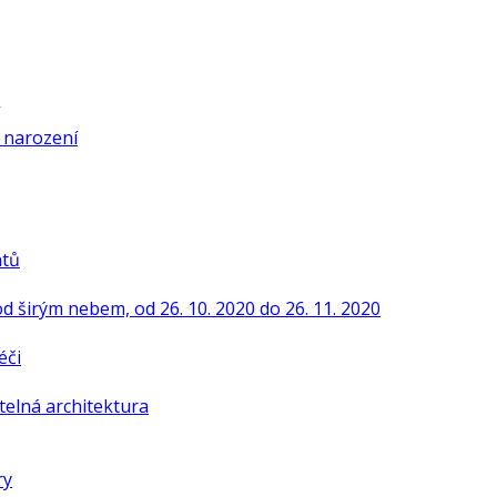
í narození
ntů
od širým nebem, od 26. 10. 2020 do 26. 11. 2020
éči
telná architektura
ry