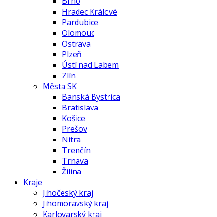
Brno
Hradec Králové
Pardubice
Olomouc
Ostrava
Plzeň
Ústí nad Labem
Zlín
Města SK
Banská Bystrica
Bratislava
Košice
Prešov
Nitra
Trenčín
Trnava
Žilina
Kraje
Jihočeský kraj
Jihomoravský kraj
Karlovarský kraj