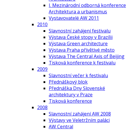
I. Mezinárodní odborná konference
Architektura a urbanismus
Vystavovatelé AW 2011
2010
Slavnostní zahájení festivalu
Výstava České stopy v Brazílii
Výstava Green architecture
Výstava Praha přívětivé město
Výstava The Central Axis of Beijing
Tisková konference k festivalu
2009
Slavnostní večer k festivalu
Přednáškový blok
Přednáška Dny Slovenské
architektury v Praze
Tisková konference
2008
Slavnostní zahájení AW 2008
Výstavy ve Veletržním paláci
AW Central