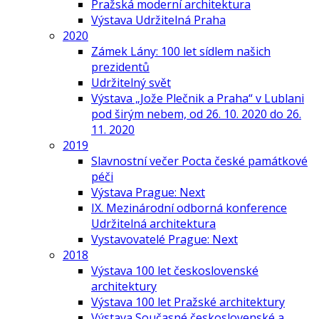
Pražská moderní architektura
Výstava Udržitelná Praha
2020
Zámek Lány: 100 let sídlem našich
prezidentů
Udržitelný svět
Výstava „Jože Plečnik a Praha“ v Lublani
pod širým nebem, od 26. 10. 2020 do 26.
11. 2020
2019
Slavnostní večer Pocta české památkové
péči
Výstava Prague: Next
IX. Mezinárodní odborná konference
Udržitelná architektura
Vystavovatelé Prague: Next
2018
Výstava 100 let československé
architektury
Výstava 100 let Pražské architektury
Výstava Současné československé a