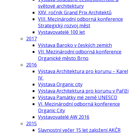
světové architektury
XXV. ročník Grand Prix Architektů
VIII. Mezinárodní odborná konference
Strategický rozvoj měst
Vystavovatelé 100 let
2017
Výstava Baroko v českých zemích
VII. Mezinárodní odborná konference
Organické město Brno
2016
Výstava Architektura pro korunu – Karel
IV.
Výstava Organic city
Výstava Architektura pro korunu v Paříži
Výstava Památky mé země UNESCO
VI. Mezinárodní odborná konference
Organic City
Vystavovatelé AW 2016
2015
Slavnostní večer 15 let založení AKČR