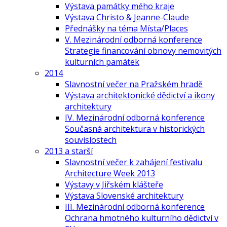
Výstava památky mého kraje
Výstava Christo & Jeanne-Claude
Přednášky na téma Místa/Places
V. Mezinárodní odborná konference
Strategie financování obnovy nemovitých
kulturních památek
2014
Slavnostní večer na Pražském hradě
Výstava architektonické dědictví a ikony
architektury
IV. Mezinárodní odborná konference
Současná architektura v historických
souvislostech
2013 a starší
Slavnostní večer k zahájení festivalu
Architecture Week 2013
Výstavy v Jiřském klášteře
Výstava Slovenské architektury
III. Mezinárodní odborná konference
Ochrana hmotného kulturního dědictví v