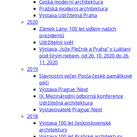
Česká moderní architektura
Pražská moderní architektura
Výstava Udržitelná Praha
2020
Zámek Lány: 100 let sídlem našich
prezidentů
Udržitelný svět
Výstava „Jože Plečnik a Praha“ v Lublani
pod širým nebem, od 26. 10. 2020 do 26.
11. 2020
2019
Slavnostní večer Pocta české památkové
péči
Výstava Prague: Next
IX. Mezinárodní odborná konference
Udržitelná architektura
Vystavovatelé Prague: Next
2018
Výstava 100 let československé
architektury
Výstava 100 let Pražské architektury