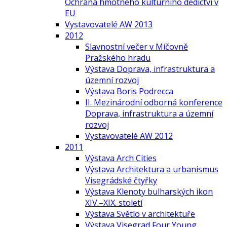
Ochrana hmotného kulturního dědictví v
EU
Vystavovatelé AW 2013
2012
Slavnostní večer v Míčovně
Pražského hradu
Výstava Doprava, infrastruktura a
územní rozvoj
Výstava Boris Podrecca
II. Mezinárodní odborná konference
Doprava, infrastruktura a územní
rozvoj
Vystavovatelé AW 2012
2011
Výstava Arch Cities
Výstava Architektura a urbanismus
Visegrádské čtyřky
Výstava Klenoty bulharských ikon
XIV.–XIX. století
Výstava Světlo v architektuře
Výstava Visegrad Four Young