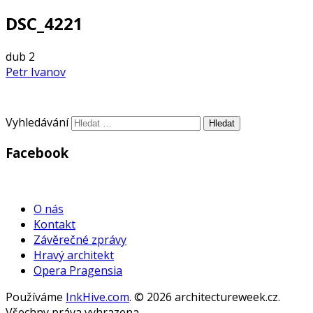
DSC_4221
dub
2
Petr Ivanov
Vyhledávání
Facebook
WordPress
Gallery
O nás
Kontakt
Závěrečné zprávy
Hravý architekt
Opera Pragensia
Používáme
InkHive.com
.
© 2026 architectureweek.cz.
Všechny práva vyhrazena.