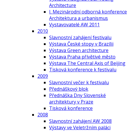
Architecture
I. Mezinárodní odborná konference
Architektura a urbanismus
Vystavovatelé AW 2011
2010
Slavnostní zahájení festivalu
Výstava České stopy v Brazílii
Výstava Green architecture
Výstava Praha přívětivé město
Výstava The Central Axis of Beijing
Tisková konference k festivalu
2009
Slavnostní večer k festivalu
Přednáškový blok
Přednáška Dny Slovenské
architektury v Praze
Tisková konference
2008
Slavnostní zahájení AW 2008
Výstavy ve Veletržním paláci