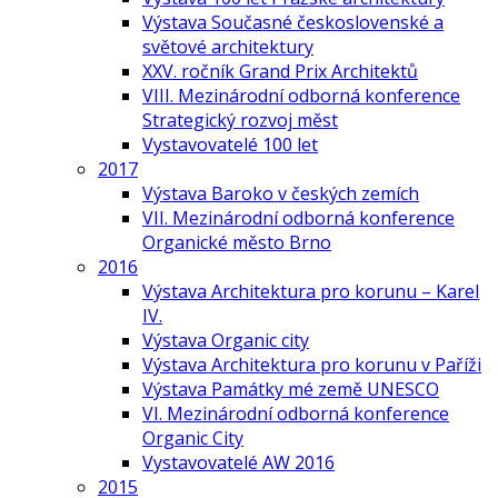
Výstava Současné československé a
světové architektury
XXV. ročník Grand Prix Architektů
VIII. Mezinárodní odborná konference
Strategický rozvoj měst
Vystavovatelé 100 let
2017
Výstava Baroko v českých zemích
VII. Mezinárodní odborná konference
Organické město Brno
2016
Výstava Architektura pro korunu – Karel
IV.
Výstava Organic city
Výstava Architektura pro korunu v Paříži
Výstava Památky mé země UNESCO
VI. Mezinárodní odborná konference
Organic City
Vystavovatelé AW 2016
2015