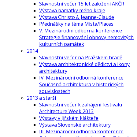
Slavnostní večer 15 let založení AKČR
Výstava památky mého kraje
Výstava Christo & Jeanne-Claude
Přednášky na téma Místa/Places
V. Mezinárodní odborná konference
Strategie financování obnovy nemovitých
kulturních památek
2014
Slavnostní večer na Pražském hradě
Výstava architektonické dědictví a ikony
architektury
IV. Mezinárodní odborná konference
Současná architektura v historických
souvislostech
2013 a starší
Slavnostní večer k zahájení festivalu
Architecture Week 2013
Výstavy v Jiřském klášteře
Výstava Slovenské architektury
III. Mezinárodní odborná konference