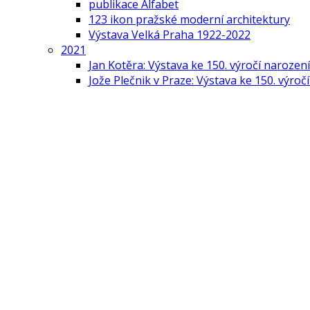
publikace Alfabet
123 ikon pražské moderní architektury
Výstava Velká Praha 1922-2022
2021
Jan Kotěra: Výstava ke 150. výročí narození
Jože Plečnik v Praze: Výstava ke 150. výroč
Česká moderní architektura
Pražská moderní architektura
Výstava Udržitelná Praha
2020
Zámek Lány: 100 let sídlem našich prezide
Udržitelný svět
Výstava „Jože Plečnik a Praha“ v Lublani p
2019
Slavnostní večer Pocta české památkové p
Výstava Prague: Next
IX. Mezinárodní odborná konference Udrži
Vystavovatelé Prague: Next
2018
Výstava 100 let československé architektu
Výstava 100 let Pražské architektury