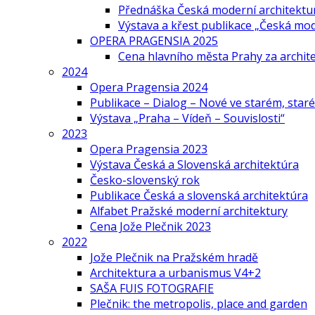
Přednáška Česká moderní architektu
Výstava a křest publikace „Česká mo
OPERA PRAGENSIA 2025
Cena hlavního města Prahy za archi
2024
Opera Pragensia 2024
Publikace – Dialog – Nové ve starém, star
Výstava „Praha – Vídeň – Souvislosti“
2023
Opera Pragensia 2023
Výstava Česká a Slovenská architektúra
Česko-slovenský rok
Publikace Česká a slovenská architektúra
Alfabet Pražské moderní architektury
Cena Jože Plečnik 2023
2022
Jože Plečnik na Pražském hradě
Architektura a urbanismus V4+2
SAŠA FUIS FOTOGRAFIE
Plečnik: the metropolis, place and garden