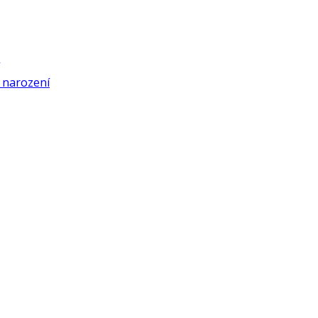
í narození
ntů
od širým nebem, od 26. 10. 2020 do 26. 11. 2020
éči
telná architektura
ry