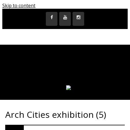
Skip to content
DOMŮ
AKCE A VÝSTAVY
VIDEA
MĚSTA
KRAJE
PARTNEŘI
PUBLIKACE
JAZYK:
Arch Cities exhibition (5)