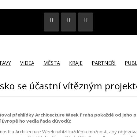
STAVY
VIDEA
MĚSTA
KRAJE
PARTNEŘI
PUBL
sko se účastní vítězným projek
tňoval přehlídky Architecture Week Praha pokaždé od jeho p
í Evropě ho vedla řada důvodů:
 činnosti a Architecture Week nabízí každému možnost, aby objevova