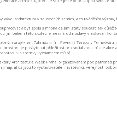
generace architektů, kteří se stále ještě připravují na svou profes
vývoj architektury v sousedních zemích, a to uváděním výstav, kn
lupracovat a být spolu s mnoha dalšími státy součástí tak důleži
i jim během této skutečně mezinárodní oslavy v získávání kontaktů
ítězným projektem Zahrada snů – Pevnost Tereza v Temešváru: uč
 prostoru je poskytnout příležitost pro socializaci a různé akce 
o prostoru v historicky významném místě.
itektury Architecture Week Praha, organizovaném pod patronací p
ímají, ať už jsou to vystavovatelé, návštěvníci, veřejnost, odborní