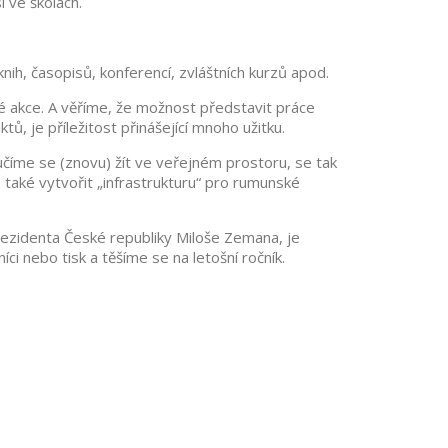
i ve školách.
ih, časopisů, konferencí, zvláštních kurzů apod.
té akce. A věříme, že možnost představit práce
, je příležitost přinášející mnoho užitku.
íme se (znovu) žít ve veřejném prostoru, se tak
a také vytvořit „infrastrukturu“ pro rumunské
rezidenta České republiky Miloše Zemana, je
ci nebo tisk a těšíme se na letošní ročník.