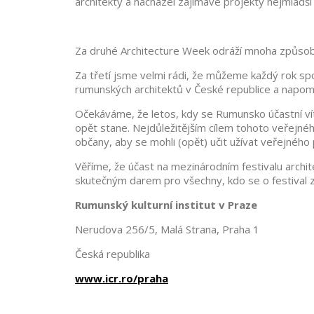
architekty a nacházel zajímavé projekty nejmladší 
Za druhé Architecture Week odráží mnoha způsoby 
Za třetí jsme velmi rádi, že můžeme každý rok spo
rumunských architektů v České republice a napomoc
Očekáváme, že letos, kdy se Rumunsko účastní v
opět stane. Nejdůležitějším cílem tohoto veřejného
občany, aby se mohli (opět) učit užívat veřejnéh
Věříme, že účast na mezinárodním festivalu arch
skutečným darem pro všechny, kdo se o festival zaj
Rumunský kulturní institut v Praze
Nerudova 256/5, Malá Strana, Praha 1
Česká republika
www.icr.ro/praha