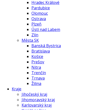
Hradec Králové
Pardubice
Olomouc
Ostrava
Plzeň
Ústí nad Labem
Zlín
Města SK
Banská Bystrica
Bratislava
Košice
Prešov
Nitra
Trenčín
Trnava
Žilina
Kraje
Jihočeský kraj
Jihomoravský kraj
Karlovarský kraj