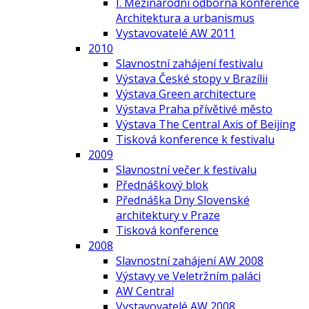
I. Mezinárodní odborná konference
Architektura a urbanismus
Vystavovatelé AW 2011
2010
Slavnostní zahájení festivalu
Výstava České stopy v Brazílii
Výstava Green architecture
Výstava Praha přívětivé město
Výstava The Central Axis of Beijing
Tisková konference k festivalu
2009
Slavnostní večer k festivalu
Přednáškový blok
Přednáška Dny Slovenské
architektury v Praze
Tisková konference
2008
Slavnostní zahájení AW 2008
Výstavy ve Veletržním paláci
AW Central
Vystavovatelé AW 2008