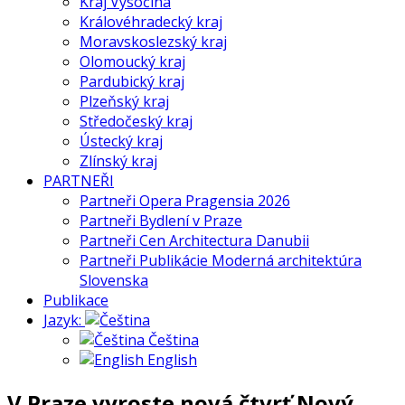
Kraj Vysočina
Královéhradecký kraj
Moravskoslezský kraj
Olomoucký kraj
Pardubický kraj
Plzeňský kraj
Středočeský kraj
Ústecký kraj
Zlínský kraj
PARTNEŘI
Partneři Opera Pragensia 2026
Partneři Bydlení v Praze
Partneři Cen Architectura Danubii
Partneři Publikácie Moderná architektúra
Slovenska
Publikace
Jazyk:
Čeština
English
V Praze vyroste nová čtvrť Nový