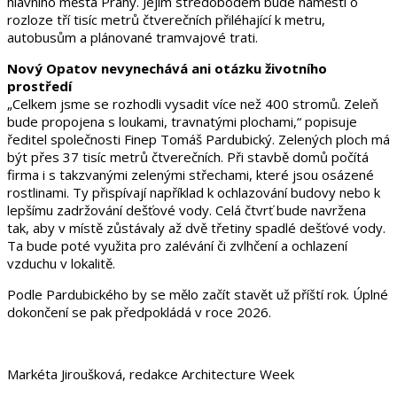
hlavního města Prahy. Jejím středobodem bude náměstí o
rozloze tří tisíc metrů čtverečních přiléhající k metru,
autobusům a plánované tramvajové trati.
Nový Opatov nevynechává ani otázku životního
prostředí
„Celkem jsme se rozhodli vysadit více než 400 stromů. Zeleň
bude propojena s loukami, travnatými plochami,“ popisuje
ředitel společnosti Finep Tomáš Pardubický. Zelených ploch má
být přes 37 tisíc metrů čtverečních. Při stavbě domů počítá
firma i s takzvanými zelenými střechami, které jsou osázené
rostlinami. Ty přispívají například k ochlazování budovy nebo k
lepšímu zadržování dešťové vody. Celá čtvrť bude navržena
tak, aby v místě zůstávaly až dvě třetiny spadlé dešťové vody.
Ta bude poté využita pro zalévání či zvlhčení a ochlazení
vzduchu v lokalitě.
Podle Pardubického by se mělo začít stavět už příští rok. Úplné
dokončení se pak předpokládá v roce 2026.
Markéta Jiroušková, redakce Architecture Week