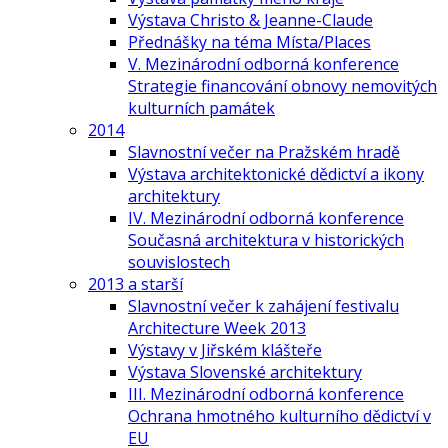
Výstava Christo & Jeanne-Claude
Přednášky na téma Místa/Places
V. Mezinárodní odborná konference
Strategie financování obnovy nemovitých
kulturních památek
2014
Slavnostní večer na Pražském hradě
Výstava architektonické dědictví a ikony
architektury
IV. Mezinárodní odborná konference
Současná architektura v historických
souvislostech
2013 a starší
Slavnostní večer k zahájení festivalu
Architecture Week 2013
Výstavy v Jiřském klášteře
Výstava Slovenské architektury
III. Mezinárodní odborná konference
Ochrana hmotného kulturního dědictví v
EU