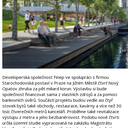
Developerská společnost Finep ve spolupráci s firmou
Starochodovská postaví v Praze na Jižním Městě čtvrť Nový
Opatov zhruba za pět miliard korun. Výstavbu si bude
společnost financovat sama z vlastních zdrojů a za pomoci
bankovních úvěrů. Součástí projektu budou vedle asi čtyř
stovek bytů také obchody, restaurace, kavárny a více než 30
tisíc čtverečních metrů kanceláří. Proběhne také revitalizace
výstupu z metra a jeho bezbariérovost. Podobu nové čtvrti
určila územní studie vypracovaná na zakázku Magistrátu