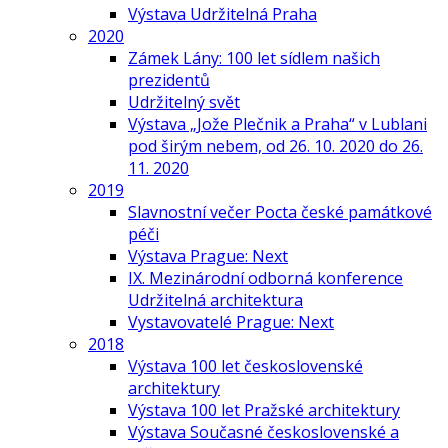
Výstava Udržitelná Praha
2020
Zámek Lány: 100 let sídlem našich
prezidentů
Udržitelný svět
Výstava „Jože Plečnik a Praha“ v Lublani
pod širým nebem, od 26. 10. 2020 do 26.
11. 2020
2019
Slavnostní večer Pocta české památkové
péči
Výstava Prague: Next
IX. Mezinárodní odborná konference
Udržitelná architektura
Vystavovatelé Prague: Next
2018
Výstava 100 let československé
architektury
Výstava 100 let Pražské architektury
Výstava Současné československé a