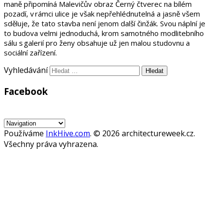
maně připomíná
Malevičův obraz Černý čtverec na bílém
pozadí, v rámci ulice je však nepřehlédnutelná a jasně všem
sděluje
, že tato stavba
není jenom další činžák. Svou náplní je
to budova velmi jednoduchá, krom samotného modlitebního
sálu s galerií pro ženy obsahuje už jen malou studovnu a
sociální zařízení.
Vyhledávání
Facebook
WordPress
Gallery
Používáme
InkHive.com
.
© 2026 architectureweek.cz.
Všechny práva vyhrazena.