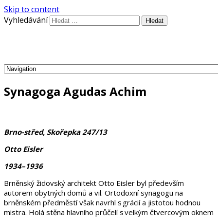
Skip to content
Vyhledávání
Synagoga Agudas Achim
Brno-střed, Skořepka 247/13
Otto Eisler
1934–1936
Brněnský
židovský
architekt Otto Eisler byl předev
ším
autorem obytných domů a vil. Ortodoxní synagogu na
brněnském předměstí však navrhl s grácií a jistotou hodnou
mistra. Holá stěna hlavního průčelí s velkým čtvercovým oknem