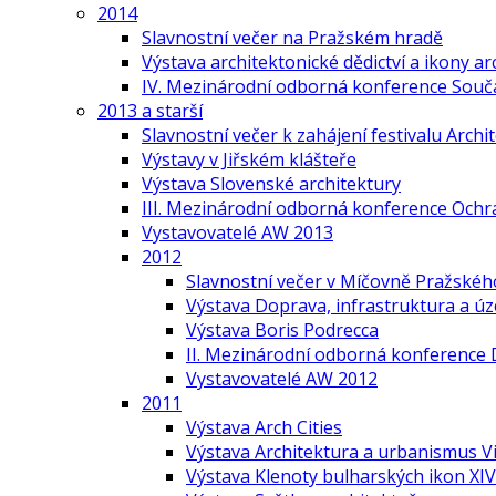
2014
Slavnostní večer na Pražském hradě
Výstava architektonické dědictví a ikony ar
IV. Mezinárodní odborná konference Součas
2013 a starší
Slavnostní večer k zahájení festivalu Arch
Výstavy v Jiřském klášteře
Výstava Slovenské architektury
III. Mezinárodní odborná konference Ochr
Vystavovatelé AW 2013
2012
Slavnostní večer v Míčovně Pražskéh
Výstava Doprava, infrastruktura a ú
Výstava Boris Podrecca
II. Mezinárodní odborná konference 
Vystavovatelé AW 2012
2011
Výstava Arch Cities
Výstava Architektura a urbanismus V
Výstava Klenoty bulharských ikon XIV.