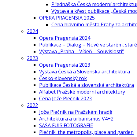
Přednáška Česká moderní architektu
Výstava a křest publikace „Česká mo
OPERA PRAGENSIA 2025
Cena hlavního města Prahy za archi
2024
Opera Pragensia 2024
Publikace – Dialog – Nové ve starém, star
Výstava „Praha – Vídeň – Souvislosti“
2023
Opera Pragensia 2023
Výstava Česká a Slovenská architektúra
Česko-slovenský rok
Publikace Česká a slovenská architektúra
Alfabet Pražské moderní architektury
Cena Jože Plečnik 2023
2022
Jože Plečnik na Pražském hradě
Architektura a urbanismus V4+2
SAŠA FUIS FOTOGRAFIE
Plečnik: the metropolis, place and garden