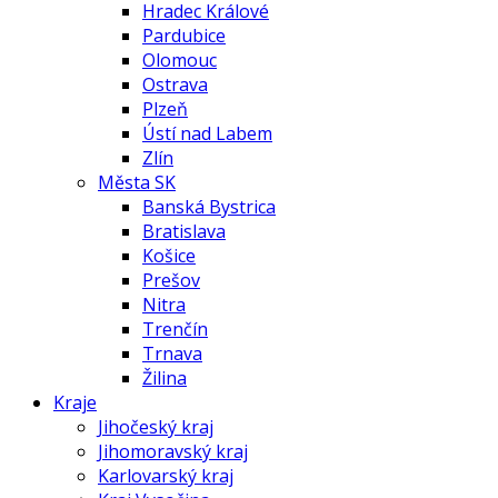
Hradec Králové
Pardubice
Olomouc
Ostrava
Plzeň
Ústí nad Labem
Zlín
Města SK
Banská Bystrica
Bratislava
Košice
Prešov
Nitra
Trenčín
Trnava
Žilina
Kraje
Jihočeský kraj
Jihomoravský kraj
Karlovarský kraj