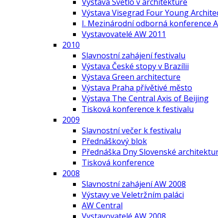
Výstava Světlo v architektuře
Výstava Visegrad Four Young Archite
I. Mezinárodní odborná konference A
Vystavovatelé AW 2011
2010
Slavnostní zahájení festivalu
Výstava České stopy v Brazílii
Výstava Green architecture
Výstava Praha přívětivé město
Výstava The Central Axis of Beijing
Tisková konference k festivalu
2009
Slavnostní večer k festivalu
Přednáškový blok
Přednáška Dny Slovenské architektur
Tisková konference
2008
Slavnostní zahájení AW 2008
Výstavy ve Veletržním paláci
AW Central
Vystavovatelé AW 2008