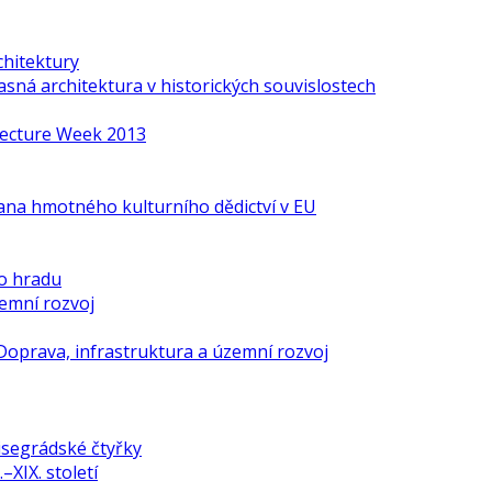
chitektury
ná architektura v historických souvislostech
itecture Week 2013
ana hmotného kulturního dědictví v EU
o hradu
zemní rozvoj
Doprava, infrastruktura a územní rozvoj
isegrádské čtyřky
–XIX. století