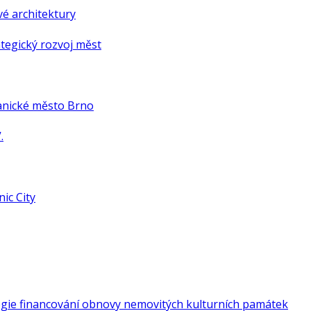
é architektury
tegický rozvoj měst
anické město Brno
.
ic City
gie financování obnovy nemovitých kulturních památek