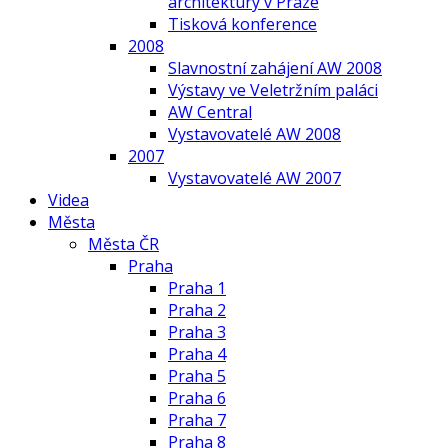
architektury v Praze
Tisková konference
2008
Slavnostní zahájení AW 2008
Výstavy ve Veletržním paláci
AW Central
Vystavovatelé AW 2008
2007
Vystavovatelé AW 2007
Videa
Města
Města ČR
Praha
Praha 1
Praha 2
Praha 3
Praha 4
Praha 5
Praha 6
Praha 7
Praha 8