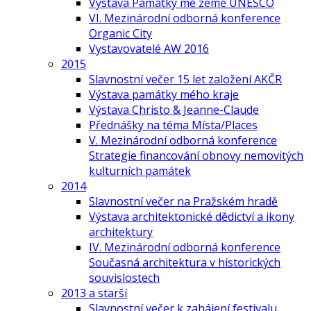
Výstava Památky mé země UNESCO
VI. Mezinárodní odborná konference
Organic City
Vystavovatelé AW 2016
2015
Slavnostní večer 15 let založení AKČR
Výstava památky mého kraje
Výstava Christo & Jeanne-Claude
Přednášky na téma Místa/Places
V. Mezinárodní odborná konference
Strategie financování obnovy nemovitých
kulturních památek
2014
Slavnostní večer na Pražském hradě
Výstava architektonické dědictví a ikony
architektury
IV. Mezinárodní odborná konference
Současná architektura v historických
souvislostech
2013 a starší
Slavnostní večer k zahájení festivalu