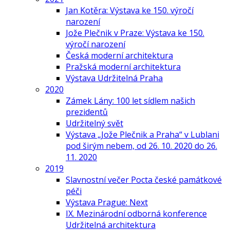
Jan Kotěra: Výstava ke 150. výročí
narození
Jože Plečnik v Praze: Výstava ke 150.
výročí narození
Česká moderní architektura
Pražská moderní architektura
Výstava Udržitelná Praha
2020
Zámek Lány: 100 let sídlem našich
prezidentů
Udržitelný svět
Výstava „Jože Plečnik a Praha“ v Lublani
pod širým nebem, od 26. 10. 2020 do 26.
11. 2020
2019
Slavnostní večer Pocta české památkové
péči
Výstava Prague: Next
IX. Mezinárodní odborná konference
Udržitelná architektura