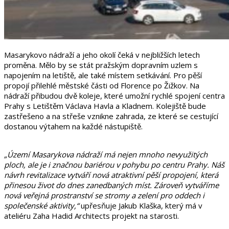
Masarykovo nádraží a jeho okolí čeká v nejbližších letech
proměna. Mělo by se stát pražským dopravním uzlem s
napojením na letiště, ale také místem setkávání. Pro pěší
propojí přilehlé městské části od Florence po Žižkov. Na
nádraží přibudou dvě koleje, které umožní rychlé spojení centra
Prahy s Letištěm Václava Havla a Kladnem. Kolejiště bude
zastřešeno a na střeše vznikne zahrada, ze které se cestující
dostanou výtahem na každé nástupiště.
„Území Masarykova nádraží má nejen mnoho nevyužitých
ploch, ale je i značnou bariérou v pohybu po centru Prahy. Náš
návrh revitalizace vytváří nová atraktivní pěší propojení, která
přinesou život do dnes zanedbaných míst. Zároveň vytváříme
nová veřejná prostranství se stromy a zelení pro oddech i
společenské aktivity,“
upřesňuje Jakub Klaška, který má v
ateliéru Zaha Hadid Architects projekt na starosti.