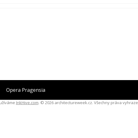
Opera Pragensia
užíváme
InkHive.com
.
© 2026 architectureweek.cz. Všechny práva vyhraze