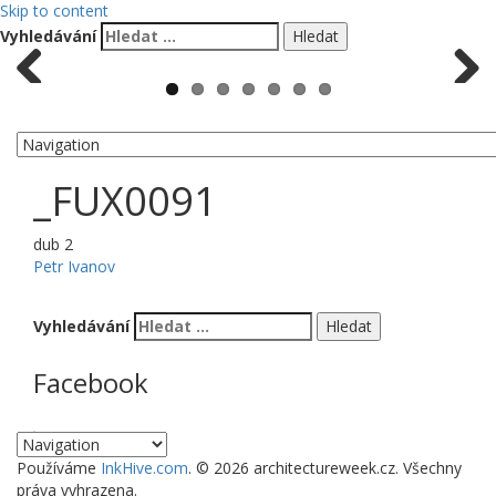
Skip to content
Vyhledávání
Previous
Next
_FUX0091
dub
2
Petr Ivanov
Vyhledávání
Facebook
WordPress Gallery
Používáme
InkHive.com
.
© 2026 architectureweek.cz. Všechny
práva vyhrazena.