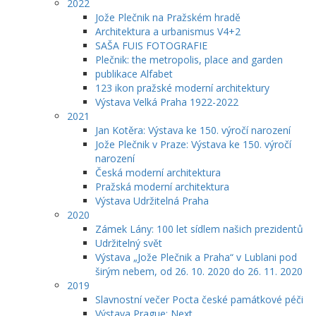
2022
Jože Plečnik na Pražském hradě
Architektura a urbanismus V4+2
SAŠA FUIS FOTOGRAFIE
Plečnik: the metropolis, place and garden
publikace Alfabet
123 ikon pražské moderní architektury
Výstava Velká Praha 1922-2022
2021
Jan Kotěra: Výstava ke 150. výročí narození
Jože Plečnik v Praze: Výstava ke 150. výročí
narození
Česká moderní architektura
Pražská moderní architektura
Výstava Udržitelná Praha
2020
Zámek Lány: 100 let sídlem našich prezidentů
Udržitelný svět
Výstava „Jože Plečnik a Praha“ v Lublani pod
širým nebem, od 26. 10. 2020 do 26. 11. 2020
2019
Slavnostní večer Pocta české památkové péči
Výstava Prague: Next