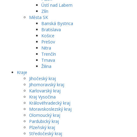
Ústí nad Labem
Zlín
Města SK
Banská Bystrica
Bratislava
Košice
Prešov
Nitra
Trenčín
Trnava
Žilina
Kraje
Jihočeský kraj
Jihomoravský kraj
Karlovarský kraj
Kraj Vysočina
Královéhradecký kraj
Moravskoslezský kraj
Olomoucký kraj
Pardubický kraj
Plzeňský kraj
Středočeský kraj