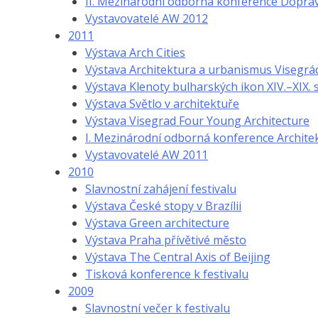
II. Mezinárodní odborná konference Doprav
Vystavovatelé AW 2012
2011
Výstava Arch Cities
Výstava Architektura a urbanismus Visegrá
Výstava Klenoty bulharských ikon XIV.–XIX. s
Výstava Světlo v architektuře
Výstava Visegrad Four Young Architecture
I. Mezinárodní odborná konference Archite
Vystavovatelé AW 2011
2010
Slavnostní zahájení festivalu
Výstava České stopy v Brazílii
Výstava Green architecture
Výstava Praha přívětivé město
Výstava The Central Axis of Beijing
Tisková konference k festivalu
2009
Slavnostní večer k festivalu