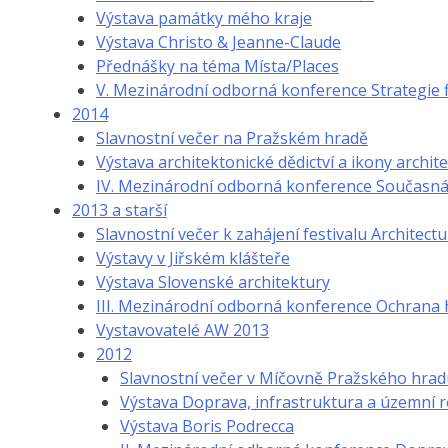
Výstava památky mého kraje
Výstava Christo & Jeanne-Claude
Přednášky na téma Místa/Places
V. Mezinárodní odborná konference Strategie 
2014
Slavnostní večer na Pražském hradě
Výstava architektonické dědictví a ikony archit
IV. Mezinárodní odborná konference Současná a
2013 a starší
Slavnostní večer k zahájení festivalu Architec
Výstavy v Jiřském klášteře
Výstava Slovenské architektury
III. Mezinárodní odborná konference Ochrana 
Vystavovatelé AW 2013
2012
Slavnostní večer v Míčovně Pražského hrad
Výstava Doprava, infrastruktura a územní r
Výstava Boris Podrecca