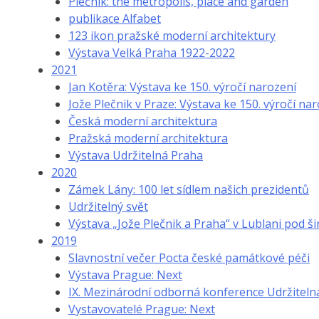
Plečnik: the metropolis, place and garden
publikace Alfabet
123 ikon pražské moderní architektury
Výstava Velká Praha 1922-2022
2021
Jan Kotěra: Výstava ke 150. výročí narození
Jože Plečnik v Praze: Výstava ke 150. výročí na
Česká moderní architektura
Pražská moderní architektura
Výstava Udržitelná Praha
2020
Zámek Lány: 100 let sídlem našich prezidentů
Udržitelný svět
Výstava „Jože Plečnik a Praha“ v Lublani pod ši
2019
Slavnostní večer Pocta české památkové péči
Výstava Prague: Next
IX. Mezinárodní odborná konference Udržiteln
Vystavovatelé Prague: Next