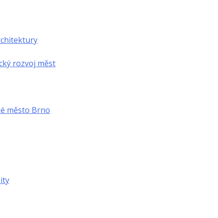
chitektury
cký rozvoj měst
ké město Brno
ity