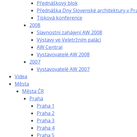
Přednáškový blok
Přednáška Dny Slovenské architektury v Pr
Tisková konference
2008
Slavnostní zahájení AW 2008
Výstavy ve Veletržním paláci
AW Central
Vystavovatelé AW 2008
2007
Vystavovatelé AW 2007
Videa
Města
Města ČR
Praha
Praha 1
Praha 2
Praha 3
Praha 4
Praha 5