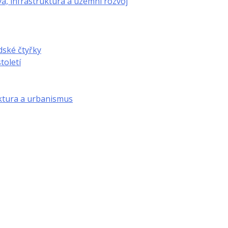
a, infrastruktura a územní rozvoj
dské čtyřky
toletí
ktura a urbanismus