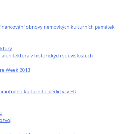
financování obnovy nemovitých kulturních památek
ektury
rchitektura v historických souvislostech
ture Week 2013
hmotného kulturního dědictví v EU
u
ozvoj