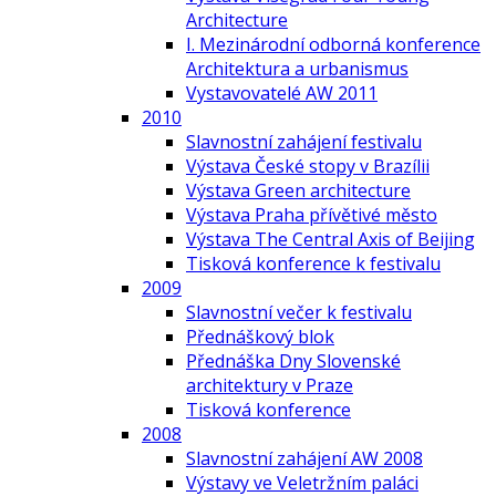
Architecture
I. Mezinárodní odborná konference
Architektura a urbanismus
Vystavovatelé AW 2011
2010
Slavnostní zahájení festivalu
Výstava České stopy v Brazílii
Výstava Green architecture
Výstava Praha přívětivé město
Výstava The Central Axis of Beijing
Tisková konference k festivalu
2009
Slavnostní večer k festivalu
Přednáškový blok
Přednáška Dny Slovenské
architektury v Praze
Tisková konference
2008
Slavnostní zahájení AW 2008
Výstavy ve Veletržním paláci