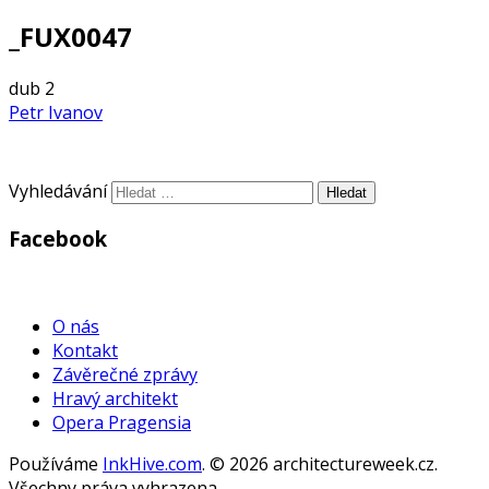
_FUX0047
dub
2
Petr Ivanov
Vyhledávání
Facebook
WordPress
Gallery
O nás
Kontakt
Závěrečné zprávy
Hravý architekt
Opera Pragensia
Používáme
InkHive.com
.
© 2026 architectureweek.cz.
Všechny práva vyhrazena.