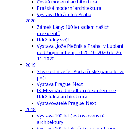
Česká moderní architektura
Pražská moderní architektura
Výstava Udržitelná Praha
2020
Zámek Lány: 100 let sídlem našich
prezidentů
Udržitelný svět
Výstava „Jože Plečnik a Praha“ v Lublani
pod širým nebem, od 26. 10. 2020 do 26.
11. 2020
2019
Slavnostní večer Pocta české památkové
péči
Výstava Prague: Next
IX. Mezinárodní odborná konference
Udržitelná architektura
Vystavovatelé Prague: Next
2018
Výstava 100 let československé
architektury
Výstava 100 let Pražské architektury