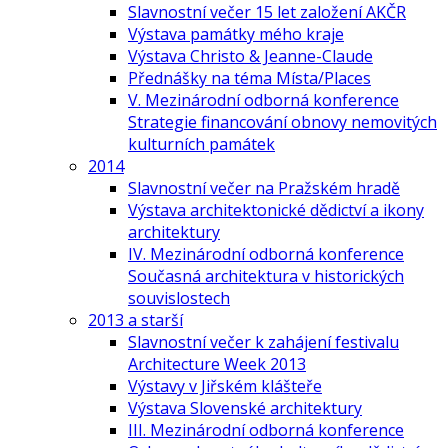
Slavnostní večer 15 let založení AKČR
Výstava památky mého kraje
Výstava Christo & Jeanne-Claude
Přednášky na téma Místa/Places
V. Mezinárodní odborná konference
Strategie financování obnovy nemovitých
kulturních památek
2014
Slavnostní večer na Pražském hradě
Výstava architektonické dědictví a ikony
architektury
IV. Mezinárodní odborná konference
Současná architektura v historických
souvislostech
2013 a starší
Slavnostní večer k zahájení festivalu
Architecture Week 2013
Výstavy v Jiřském klášteře
Výstava Slovenské architektury
III. Mezinárodní odborná konference