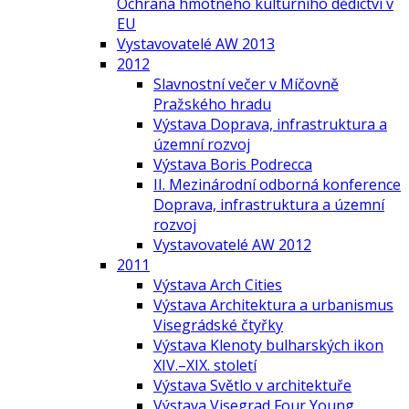
Ochrana hmotného kulturního dědictví v
EU
Vystavovatelé AW 2013
2012
Slavnostní večer v Míčovně
Pražského hradu
Výstava Doprava, infrastruktura a
územní rozvoj
Výstava Boris Podrecca
II. Mezinárodní odborná konference
Doprava, infrastruktura a územní
rozvoj
Vystavovatelé AW 2012
2011
Výstava Arch Cities
Výstava Architektura a urbanismus
Visegrádské čtyřky
Výstava Klenoty bulharských ikon
XIV.–XIX. století
Výstava Světlo v architektuře
Výstava Visegrad Four Young