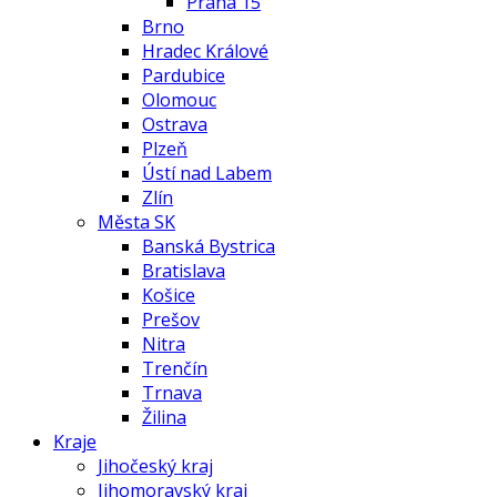
Praha 15
Brno
Hradec Králové
Pardubice
Olomouc
Ostrava
Plzeň
Ústí nad Labem
Zlín
Města SK
Banská Bystrica
Bratislava
Košice
Prešov
Nitra
Trenčín
Trnava
Žilina
Kraje
Jihočeský kraj
Jihomoravský kraj