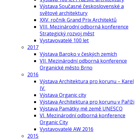
Výstava Současné československé a
světové architektury
XXV. ročník Grand Prix Architektů
VIII. Mezinárodní odborná konference
Strategický rozvoj měst
Vystavovatelé 100 let
2017
Výstava Baroko v českých zemích
VII. Mezinárodní odborná konference
Organické město Brno
2016
Výstava Architektura pro korunu – Karel
IV.
Výstava Organic city
Výstava Architektura pro korunu v Paříži
Výstava Památky mé země UNESCO
VI. Mezinárodní odborná konference
Organic City
Vystavovatelé AW 2016
2015