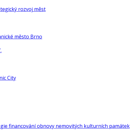
tegický rozvoj měst
anické město Brno
.
ic City
gie financování obnovy nemovitých kulturních památek