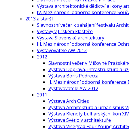
Výstava architektonické dědictví a ikony ar
IV. Mezinárodní odborná konference Součas
2013 a starší
Slavnostní večer k zahájení festivalu Arch
Výstavy v Jiřském klášteře
Výstava Slovenské architektury
III. Mezinárodní odborná konference Ochr
Vystavovatelé AW 2013
2012
Slavnostní večer v Míčovně Pražskéh
Výstava Doprava, infrastruktura a ú
Výstava Boris Podrecca
II. Mezinárodní odborná konference 
Vystavovatelé AW 2012
2011
Výstava Arch Cities
Výstava Architektura a urbanismus V
Výstava Klenoty bulharských ikon XIV.
Výstava Světlo v architektuře
Výstava Visegrad Four Young Archite