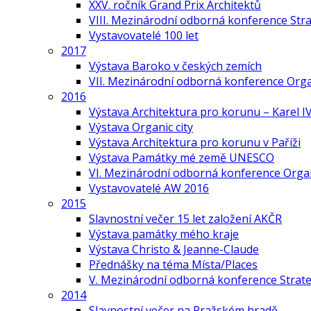
XXV. ročník Grand Prix Architektů
VIII. Mezinárodní odborná konference Stra
Vystavovatelé 100 let
2017
Výstava Baroko v českých zemích
VII. Mezinárodní odborná konference Org
2016
Výstava Architektura pro korunu – Karel IV
Výstava Organic city
Výstava Architektura pro korunu v Paříži
Výstava Památky mé země UNESCO
VI. Mezinárodní odborná konference Organ
Vystavovatelé AW 2016
2015
Slavnostní večer 15 let založení AKČR
Výstava památky mého kraje
Výstava Christo & Jeanne-Claude
Přednášky na téma Místa/Places
V. Mezinárodní odborná konference Strate
2014
Slavnostní večer na Pražském hradě