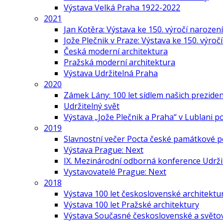
Výstava Velká Praha 1922-2022
2021
Jan Kotěra: Výstava ke 150. výročí narození
Jože Plečnik v Praze: Výstava ke 150. výroč
Česká moderní architektura
Pražská moderní architektura
Výstava Udržitelná Praha
2020
Zámek Lány: 100 let sídlem našich prezide
Udržitelný svět
Výstava „Jože Plečnik a Praha“ v Lublani p
2019
Slavnostní večer Pocta české památkové p
Výstava Prague: Next
IX. Mezinárodní odborná konference Udrži
Vystavovatelé Prague: Next
2018
Výstava 100 let československé architektu
Výstava 100 let Pražské architektury
Výstava Současné československé a světov