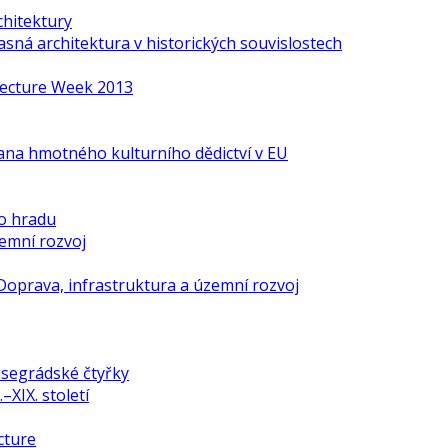
chitektury
ná architektura v historických souvislostech
itecture Week 2013
ana hmotného kulturního dědictví v EU
o hradu
zemní rozvoj
Doprava, infrastruktura a územní rozvoj
isegrádské čtyřky
–XIX. století
cture