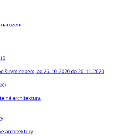
í narození
ntů
od širým nebem, od 26. 10. 2020 do 26. 11. 2020
éči
telná architektura
ry
é architektury