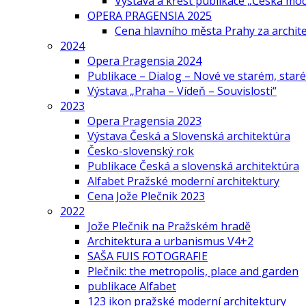
Výstava a křest publikace „Česká mo
OPERA PRAGENSIA 2025
Cena hlavního města Prahy za archi
2024
Opera Pragensia 2024
Publikace – Dialog – Nové ve starém, star
Výstava „Praha – Vídeň – Souvislosti“
2023
Opera Pragensia 2023
Výstava Česká a Slovenská architektúra
Česko-slovenský rok
Publikace Česká a slovenská architektúra
Alfabet Pražské moderní architektury
Cena Jože Plečnik 2023
2022
Jože Plečnik na Pražském hradě
Architektura a urbanismus V4+2
SAŠA FUIS FOTOGRAFIE
Plečnik: the metropolis, place and garden
publikace Alfabet
123 ikon pražské moderní architektury