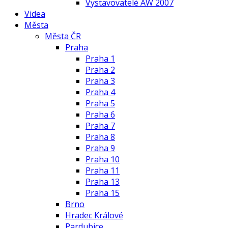
Vystavovatelé AW 2007
Videa
Města
Města ČR
Praha
Praha 1
Praha 2
Praha 3
Praha 4
Praha 5
Praha 6
Praha 7
Praha 8
Praha 9
Praha 10
Praha 11
Praha 13
Praha 15
Brno
Hradec Králové
Pardubice