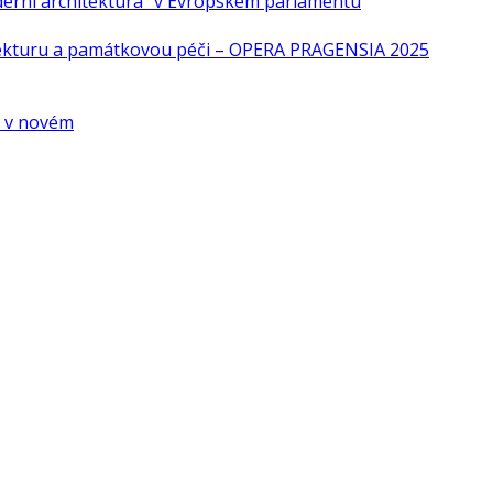
derní architektura“ v Evropském parlamentu
tekturu a památkovou péči – OPERA PRAGENSIA 2025
é v novém