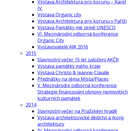
Výstava Architektura pro korunu – Karel
IV.
Výstava Organic city
Výstava Architektura pro korunu v Paříži
Výstava Památky mé země UNESCO
VI. Mezinárodní odborná konference
Organic City
Vystavovatelé AW 2016
2015
Slavnostní večer 15 let založení AKČR
Výstava památky mého kraje
Výstava Christo & Jeanne-Claude
Přednášky na téma Místa/Places
V. Mezinárodní odborná konference
Strategie financování obnovy nemovitých
kulturních památek
2014
Slavnostní večer na Pražském hradě
Výstava architektonické dědictví a ikony
architektury
IV. Mezinárodní odborná konference