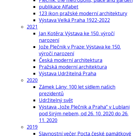
Plečnik: the metropolis, place and garden
publikace Alfabet
123 ikon pražské moderní architektury
Výstava Velká Praha 1922-2022
2021
Jan Kotěra: Výstava ke 150. výročí
narození
Jože Plečnik v Praze: Výstava ke 150.
výročí narození
Česká moderní architektura
Pražská moderní architektura
Výstava Udržitelná Praha
2020
Zámek Lány: 100 let sídlem našich
prezidentů
Udržitelný svět
Výstava „Jože Plečnik a Praha“ v Lublani
pod širým nebem, od 26. 10. 2020 do 26.
11. 2020
2019
Slavnostní večer Pocta české památkové