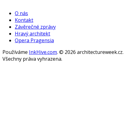
WordPress
Gallery
O nás
Kontakt
Závěrečné zprávy
Hravý architekt
Opera Pragensia
Používáme
InkHive.com
.
© 2026 architectureweek.cz.
Všechny práva vyhrazena.