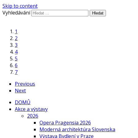
Skip to content
Vyhledávání
1
2
3
4
5
6
7
Previous
Next
DOMŮ
Akce a výstavy
2026
Opera Pragensia 2026
Moderná architektúra Slovenska
Výstava Bydlení v Praze