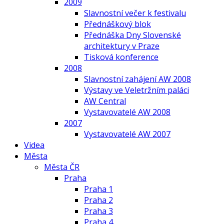
2009
Slavnostní večer k festivalu
Přednáškový blok
Přednáška Dny Slovenské
architektury v Praze
Tisková konference
2008
Slavnostní zahájení AW 2008
Výstavy ve Veletržním paláci
AW Central
Vystavovatelé AW 2008
2007
Vystavovatelé AW 2007
Videa
Města
Města ČR
Praha
Praha 1
Praha 2
Praha 3
Praha 4